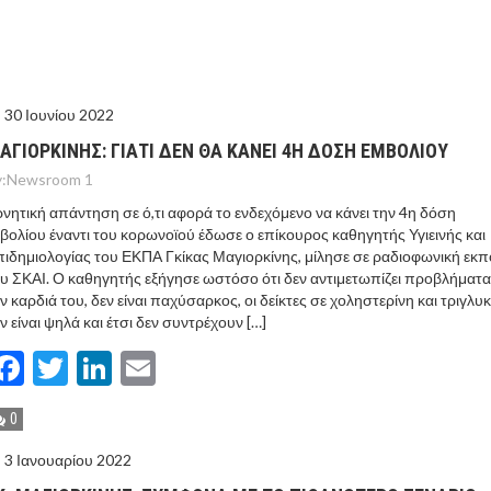
ΓΟΝΟΤΑ ΣΑΝ ΣΗΜΕΡΑ
ΤΩΡΑ ΤΑ ΔΙΛΗΜΜΑΤΑ ΤΩΝ ΕΚΛΟΓΩΝ
30 Ιουνίου 2022
Ν ΤΟΥΣ ΓΕΙΤΟΝΕΣ ΤΟΥΡΚΙΑ ΚΑΙ ΣΑΟΥΔΙΚΗ ΑΡΑΒΙΑ
ΑΓΙΟΡΚΙΝΗΣ: ΓΙΑΤΙ ΔΕΝ ΘΑ ΚΑΝΕΙ 4Η ΔΟΣΗ ΕΜΒΟΛΙΟΥ
:
Newsroom 1
ΝΙΑ – “ΔΕΝ ΣΤΟΧΕΥΟΥΜΕ ΚΑΝΕΝΑ” ΛΕΕΙ Η ΑΓΚΥΡΑ
νητική απάντηση σε ό,τι αφορά το ενδεχόμενο να κάνει την 4η δόση
βολίου έναντι του κορωνοϊού έδωσε ο επίκουρος καθηγητής Υγιεινής και
ιδημιολογίας του ΕΚΠΑ Γκίκας Μαγιορκίνης, μίλησε σε ραδιοφωνική εκ
υ ΣΚΑΙ. Ο καθηγητής εξήγησε ωστόσο ότι δεν αντιμετωπίζει προβλήματα
ν καρδιά του, δεν είναι παχύσαρκος, οι δείκτες σε χοληστερίνη και τριγλυκ
ν είναι ψηλά και έτσι δεν συντρέχουν […]
Facebook
Twitter
LinkedIn
Email
0
3 Ιανουαρίου 2022