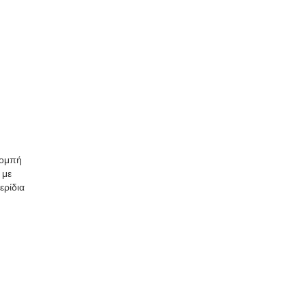
πομπή
 με
ερίδια