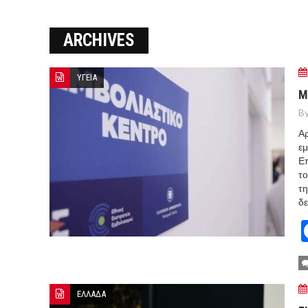
ΜΑΡΚΕΤ
ARCHIVES
8 ΑΥΓΟΥΣΤΟΥ 2026: ΤΑ ΓΕ
Ο ΜΗΤΣΟΤΑΚΗΣ ΒΑΖΕΙ ΑΠΟ 
ΥΓΕΙΑ
ΣΠΕΥΔΟΥΝ ΝΑ ΚΑΘΗΣΥΧΑΣΟΥ
Μ
By
ΜΕΤΑ ΤΗΝ ΑΜΥΝΤΙΚΗ ΣΥΜΦΩ
Αρ
εμ
Επ
το
τη
δε
ΕΛΛΑΔΑ