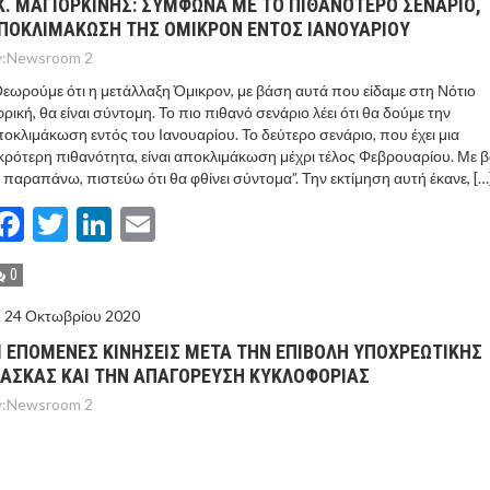
Κ. ΜΑΓΙΟΡΚΙΝΗΣ: ΣΥΜΦΩΝΑ ΜΕ ΤΟ ΠΙΘΑΝΟΤΕΡΟ ΣΕΝΑΡΙΟ,
ΠΟΚΛΙΜΑΚΩΣΗ ΤΗΣ ΌΜΙΚΡΟΝ ΕΝΤΟΣ ΙΑΝΟΥΑΡΙΟΥ
:
Newsroom 2
εωρούμε ότι η μετάλλαξη Όμικρον, με βάση αυτά που είδαμε στη Νότιο
ρική, θα είναι σύντομη. Το πιο πιθανό σενάριο λέει ότι θα δούμε την
οκλιμάκωση εντός του Ιανουαρίου. Το δεύτερο σενάριο, που έχει μια
κρότερη πιθανότητα, είναι αποκλιμάκωση μέχρι τέλος Φεβρουαρίου. Με 
 παραπάνω, πιστεύω ότι θα φθίνει σύντομα”. Την εκτίμηση αυτή έκανε, […
Facebook
Twitter
LinkedIn
Email
0
24 Οκτωβρίου 2020
Ι ΕΠΟΜΕΝΕΣ ΚΙΝΗΣΕΙΣ ΜΕΤΑ ΤΗΝ ΕΠΙΒΟΛΗ ΥΠΟΧΡΕΩΤΙΚΗΣ
ΑΣΚΑΣ ΚΑΙ ΤΗΝ ΑΠΑΓΟΡΕΥΣΗ ΚΥΚΛΟΦΟΡΙΑΣ
:
Newsroom 2