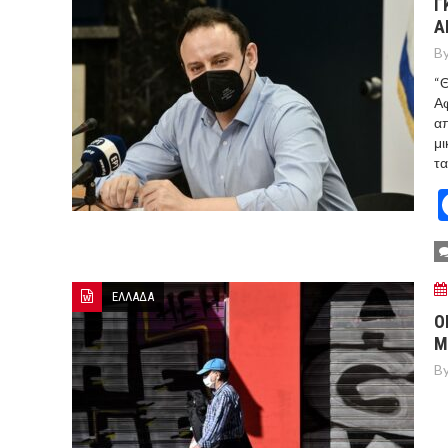
Γ
Α
By
“Θ
Αφ
απ
μι
τα
ΕΛΛΑΔΑ
Ο
Μ
By