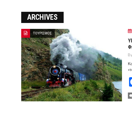
Ο ΠΑΝΟΣ ΑΒΡΑΜΟΠΟΥΛΟΣ Σ
ARCHIVES
8-26
Ο Πάνος Αβραμόπουλος στο 
ΤΟΥΡΙΣΜΟΣ
Υ
Φ
By
Κα
«τ