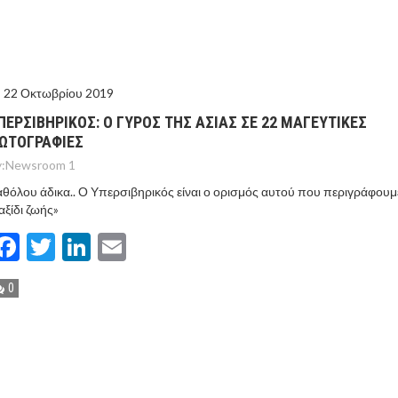
ΤΟ ΚΕΝΤΡΙΚΟ ΔΕΛΤΙΟ ΤΟΥ KONTRA – KONTRA NEWS 4-
MEGA NEWS – «NOW» με τον Βασίλη Σφήνα 3-8-26 !
22 Οκτωβρίου 2019
ΠΕΡΣΙΒΗΡΙΚΟΣ: Ο ΓΥΡΟΣ ΤΗΣ ΑΣΙΑΣ ΣΕ 22 ΜΑΓΕΥΤΙΚΕΣ
ΩΤΟΓΡΑΦΙΕΣ
:
Newsroom 1
θόλου άδικα.. Ο Υπερσιβηρικός είναι ο ορισμός αυτού που περιγράφουμ
αξίδι ζωής»
Facebook
Twitter
LinkedIn
Email
0