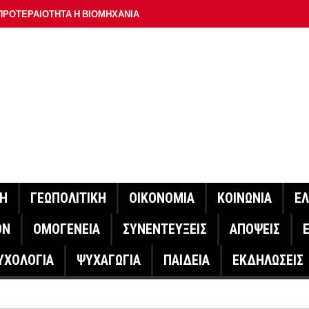
ΠΡΟΤΕΡΑΙΟΤΗΤΑ Η ΒΙΟΜΗΧΑΝΙΑ
ΟΝ ΣΠΟΥΔΑΙΟΤΕΡΟ ΕΡΜΗΝΕΥΤΗ ΛΑΚΗ ΧΑΛΚΙΑ –
ΑΦΕΙΟ ΑΘΗΝΩΝ
ΟΙΓΕΙ Η ΠΛΑΤΦΟΡΜΑ
ΓΟΝΟΤΑ ΣΑΝ ΣΗΜΕΡΑ
ΑΚΟΙΝΩΣΕ Ο ΜΗΤΣΟΤΑΚΗΣ ΓΙΑ ΤΟΥΣ ΠΥΡΟΠΛΗΚΤΟΥΣ
ΙΣ ΠΥΡΟΠΛΗΚΤΕΣ ΠΕΡΙΟΧΕΣ ΤΗΣ ΔΥΤΙΚΗΣ ΑΤΤΙΚΗΣ – ΣΤΟ
ΝΗ
ΓΕΩΠΟΛΙΤΙΚΗ
ΟΙΚΟΝΟΜΙΑ
ΚΟΙΝΩΝΙΑ
Ε
ΕΛΟΣ ΤΟΥΡΝΑΣ
ΟΝ
ΟΜΟΓΕΝΕΙΑ
ΣΥΝΕΝΤΕΥΞΕΙΣ
ΑΠΟΨΕΙΣ
ΗΝΑΣ ΕΡΕΥΝΗΤΗΣ ΣΤΗ ΔΑΝΙΑ ΣΧΕΔΙΑΖΕΙ DRONE ΓΙΑ ΤΗ
ΥΧΟΛΟΓΙΑ
ΨΥΧΑΓΩΓΙΑ
ΠΑΙΔΕΙΑ
ΕΚΔΗΛΩΣΕΙΣ
ΓΟΝΟΤΑ ΣΑΝ ΣΗΜΕΡΑ