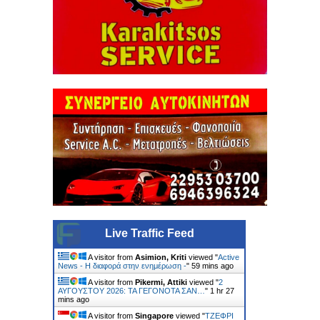
Live Traffic Feed
A visitor from
Asimion, Kriti
viewed "
Active
News - Η διαφορά στην ενημέρωση -
"
59 mins ago
A visitor from
Pikermi, Attiki
viewed "
2
ΑΥΓΟΥΣΤΟΥ 2026: ΤΑ ΓΕΓΟΝΟΤΑ ΣΑΝ…
"
1 hr 27
mins ago
A visitor from
Singapore
viewed "
ΤΖΕΦΡΙ