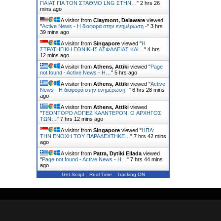
ΠΑΙΑΤ ΓΙΑ ΤΟΝ ΣΤΑΘΜΟ LNG ΣΤΗΝ…
"
2 hrs 26
mins ago
A visitor from
Claymont, Delaware
viewed
"
Active News - Η διαφορά στην ενημέρωση -
"
3 hrs
39 mins ago
A visitor from
Singapore
viewed "
Η
ΣΤΡΑΤΗΓΙΚΗ ΕΘΝΙΚΗΣ ΑΣΦΑΛΕΙΑΣ ΚΑΙ…
"
4 hrs
12 mins ago
A visitor from
Athens, Attiki
viewed "
Page
not found - Active News - Η…
"
5 hrs ago
A visitor from
Athens, Attiki
viewed "
Active
News - Η διαφορά στην ενημέρωση -
"
6 hrs 28 mins
ago
A visitor from
Athens, Attiki
viewed
"
ΤΕΟΝΤΟΡΟ ΛΟΠΕΖ ΚΑΛΝΤΕΡΟΝ: O ΑΡΧΗΓΟΣ
ΤΩΝ…
"
7 hrs 12 mins ago
A visitor from
Singapore
viewed "
ΗΠΑ:
ΤΗΝ ΕΝΟΧH ΤΟΥ ΠΑΡΑΔEΧΤΗΚΕ…
"
7 hrs 42 mins
ago
A visitor from
Patra, Dytiki Ellada
viewed
"
Page not found - Active News - Η…
"
7 hrs 44 mins
ago
Get Script
Real Time
Tracking ON