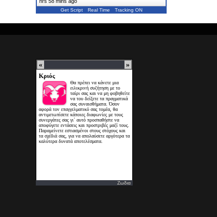
hrs 58 mins ago
Get Script
Real Time
Tracking ON
Ζωδια