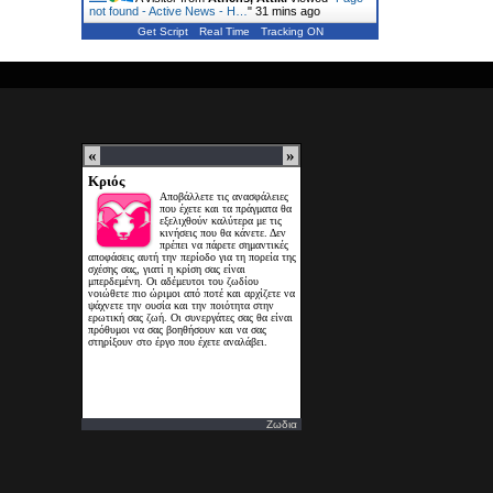
not found - Active News - Η…
"
31 mins ago
Get Script
Real Time
Tracking ON
Ζωδια