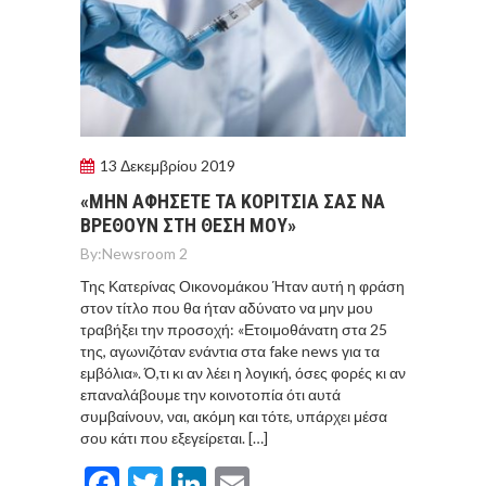
13 Δεκεμβρίου 2019
«ΜΗΝ ΑΦHΣΕΤΕ ΤΑ ΚΟΡIΤΣΙΑ ΣΑΣ ΝΑ
ΒΡΕΘΟYΝ ΣΤΗ ΘEΣΗ ΜΟΥ»
By:
Newsroom 2
Της Κατερίνας Οικονομάκου Ήταν αυτή η φράση
στον τίτλο που θα ήταν αδύνατο να μην μου
τραβήξει την προσοχή: «Ετοιμοθάνατη στα 25
της, αγωνιζόταν ενάντια στα fake news για τα
εμβόλια». Ό,τι κι αν λέει η λογική, όσες φορές κι αν
επαναλάβουμε την κοινοτοπία ότι αυτά
συμβαίνουν, ναι, ακόμη και τότε, υπάρχει μέσα
σου κάτι που εξεγείρεται. […]
Facebook
Twitter
LinkedIn
Email