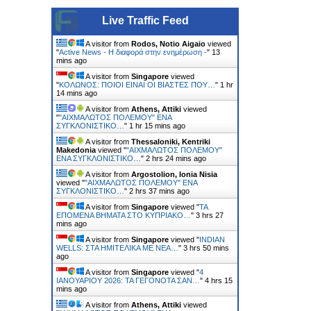
Live Traffic Feed
A visitor from
Rodos, Notio Aigaio
viewed
"
Active News - Η διαφορά στην ενημέρωση -
"
13
mins ago
A visitor from
Singapore
viewed
"
ΚΟΛΩΝΟΣ: ΠΟΙΟΙ ΕΙΝΑΙ ΟΙ ΒΙΑΣΤΕΣ ΠΟΥ…
"
1 hr
14 mins ago
A visitor from
Athens, Attiki
viewed
"
"ΑΙΧΜΑΛΩΤΟΣ ΠΟΛΕΜΟΥ" ΕΝΑ
ΣΥΓΚΛΟΝΙΣΤΙΚΟ…
"
1 hr 15 mins ago
A visitor from
Thessaloniki, Kentriki
Makedonia
viewed "
"ΑΙΧΜΑΛΩΤΟΣ ΠΟΛΕΜΟΥ"
ΕΝΑ ΣΥΓΚΛΟΝΙΣΤΙΚΟ…
"
2 hrs 24 mins ago
A visitor from
Argostolion, Ionia Nisia
viewed "
"ΑΙΧΜΑΛΩΤΟΣ ΠΟΛΕΜΟΥ" ΕΝΑ
ΣΥΓΚΛΟΝΙΣΤΙΚΟ…
"
2 hrs 37 mins ago
A visitor from
Singapore
viewed "
ΤΑ
ΕΠΟΜΕΝΑ ΒΗΜΑΤΑ ΣΤΟ ΚΥΠΡΙΑΚΟ…
"
3 hrs 27
mins ago
A visitor from
Singapore
viewed "
INDIAN
WELLS: ΣΤΑ ΗΜΙΤΕΛΙΚΑ ΜΕ ΝΕΑ…
"
3 hrs 50 mins
ago
A visitor from
Singapore
viewed "
4
ΙΑΝΟΥΑΡΙΟΥ 2026: ΤΑ ΓΕΓΟΝΟΤΑ ΣΑΝ…
"
4 hrs 15
mins ago
A visitor from
Athens, Attiki
viewed