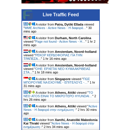
Live Traffic Feed
A visitor from
Patra, Dytiki Ellada
viewed
"
ΜΜΕ Archives - Active News - Η διαφορά…
"
30
mins ago
A visitor from
Durham, North Carolina
viewed "
Page not found - Active News - Η…
"
1 hr 2
mins ago
A visitor from
Amsterdam, Noord-holland
viewed "
ΡΕΚΟΡ ΚΕΡΔΟΦΟΡΙΑΣ ΓΙΑ ΤΗΝ
ΤΡΑΠΕΖΑ…
"
1 hr 16 mins ago
A visitor from
Amsterdam, Noord-holland
viewed "
ΟΗΕ: ΕΡΧΕΤΑΙ ΝΕΟ ΚΥΜΑ ΑΚΡΙΒΕΙΑΣ
ΣΤΑ…
"
1 hr 18 mins ago
A visitor from
Singapore
viewed "
ΠΩΣ
ΜΠΟΡΟΥΜΕ ΝΑ ΕΧΟΥΜΕ - ΕΠΙΤΕΛΟΥΣ -…
"
1 hr
31 mins ago
A visitor from
Athens, Attiki
viewed "
ΤΟ
ΝΕΟ ATOS ΕΙΝΑΙ ΤΟ ΜΙΚΡΟΤΕΡΟ HYUNDAI…
"
2
hrs 26 mins ago
A visitor from
Athens, Attiki
viewed "
Active
News - Η διαφορά στην ενημέρωση -
"
2 hrs 30 mins
ago
A visitor from
Xanthi, Anatoliki Makedonia
Kai Thraki
viewed "
Active News - Η διαφορά στην
ενημέρωση -
"
2 hrs 34 mins ago