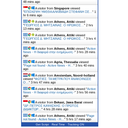
48 mins ago
A visitor from
Singapore
viewed
"
ΕΠΙΣΚΕΨΗ ΥΦΕΘΑ ΑΛΚΙΒΙΑΔΗ ΣΤΕΦΑΝΗ ΣΕ…
"
1
hr 6 mins ago
A visitor from
Athens, Attiki
viewed
"
ΓΕΩΡΓΙΟΣ Δ. ΜΗΤΣΑΙΝΑΣ: Ο ΗΡΩΙΚΟΣ…
"
2 hrs
13 mins ago
A visitor from
Athens, Attiki
viewed
"
ΓΕΩΡΓΙΟΣ Δ. ΜΗΤΣΑΙΝΑΣ: Ο ΗΡΩΙΚΟΣ…
"
3 hrs 4
mins ago
A visitor from
Athens, Attiki
viewed "
Active
News - Η διαφορά στην ενημέρωση -
"
3 hrs 28 mins
ago
A visitor from
Agria, Thessalia
viewed
"
Page not found - Active News - Η…
"
3 hrs 40 mins
ago
A visitor from
Amsterdam, Noord-holland
viewed "
ΦΩΤΙΕΣ: ΤΑ ΜΕΤΡΑ ΠΟΥ ΑΝΑΚΟΙΝΩΣΕ
Ο…
"
3 hrs 47 mins ago
A visitor from
Athens, Attiki
viewed "
Active
News - Η διαφορά στην ενημέρωση -
"
3 hrs 56 mins
ago
A visitor from
Bekasi, Jawa Barat
viewed
"
ΔΡ. ΠΕΤΡΟΣ ΚΑΨΑΣΚΗΣ: Ο ΠΡΩΤΟΣ
ΔΙΔΑΚΤΩΡ…
"
4 hrs 28 mins ago
A visitor from
Athens, Attiki
viewed "
Page
not found - Active News - Η…
"
5 hrs 17 mins ago
Get Script
Real Time
Tracking ON