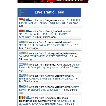
Live Traffic Feed
A visitor from
Singapore
viewed "
ΕΡΓΑΤΙΚΗ
ΠΡΩΤΟΜΑΓΙΑ: ΟΛΟΚΛΗΡΩΘΗΚΑΝ ΟΙ…
"
30 mins
ago
A visitor from
Hanoi, Ha Noi
viewed
"
ΡΕΒΥΘΟΥΣΑ: H ΚΥΡΙΑ ΠΥΛΗ ΕΙΣΟΔΟΥ
ΦΥΣΙΚΟΥ…
"
3 hrs 20 mins ago
A visitor from
Athens, Attiki
viewed
"
ΕΡΡΙΚΟΣ H': Ο ΒΑΣΙΛΙΑΣ ΠΟΥ ΧΩΡΙΣΕ ΤΗΝ…
"
3
hrs 31 mins ago
A visitor from
Atsipopoulon, Kriti
viewed
"
ΔΗΜΟΣ ΣΤΑΡΕΝΙΟΣ, Ο ΑΞΕΠΕΡΑΣΤΟΣ…
"
4 hrs
24 mins ago
A visitor from
Skhisma, Kriti
viewed "
Active
News - Η διαφορά στην ενημέρωση -
"
5 hrs 27 mins
ago
A visitor from
Athens, Attiki
viewed "
Ο
ΕΜΠΝΕΥΣΜΕΝΟΣ ΜΑΣ ΔΕΥΤΕΡΑΓΩΝΙΣΤΗΣ…
"
6
hrs 38 mins ago
A visitor from
Athens, Attiki
viewed "
Active
News - Η διαφορά στην ενημέρωση -
"
8 hrs 10 mins
ago
A visitor from
Brussels, Brussels
Hoofdstedelijk Gewest
viewed "
DRONES ΣΤΗ
ΔΙΑΣΩΣΗ: ΕΛΛΗΝΑΣ ΕΡΕΥΝΗΤΗΣ…
"
8 hrs 38