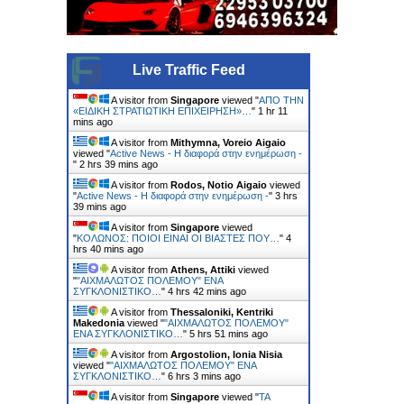
Live Traffic Feed
A visitor from
Singapore
viewed "
ΑΠΟ ΤΗΝ
«ΕΙΔΙΚΗ ΣΤΡΑΤΙΩΤΙΚΗ ΕΠΙΧΕΙΡΗΣΗ»…
"
1 hr 11
mins ago
A visitor from
Mithymna, Voreio Aigaio
viewed "
Active News - Η διαφορά στην ενημέρωση -
"
2 hrs 39 mins ago
A visitor from
Rodos, Notio Aigaio
viewed
"
Active News - Η διαφορά στην ενημέρωση -
"
3 hrs
39 mins ago
A visitor from
Singapore
viewed
"
ΚΟΛΩΝΟΣ: ΠΟΙΟΙ ΕΙΝΑΙ ΟΙ ΒΙΑΣΤΕΣ ΠΟΥ…
"
4
hrs 40 mins ago
A visitor from
Athens, Attiki
viewed
"
"ΑΙΧΜΑΛΩΤΟΣ ΠΟΛΕΜΟΥ" ΕΝΑ
ΣΥΓΚΛΟΝΙΣΤΙΚΟ…
"
4 hrs 42 mins ago
A visitor from
Thessaloniki, Kentriki
Makedonia
viewed "
"ΑΙΧΜΑΛΩΤΟΣ ΠΟΛΕΜΟΥ"
ΕΝΑ ΣΥΓΚΛΟΝΙΣΤΙΚΟ…
"
5 hrs 51 mins ago
A visitor from
Argostolion, Ionia Nisia
viewed "
"ΑΙΧΜΑΛΩΤΟΣ ΠΟΛΕΜΟΥ" ΕΝΑ
ΣΥΓΚΛΟΝΙΣΤΙΚΟ…
"
6 hrs 3 mins ago
A visitor from
Singapore
viewed "
ΤΑ