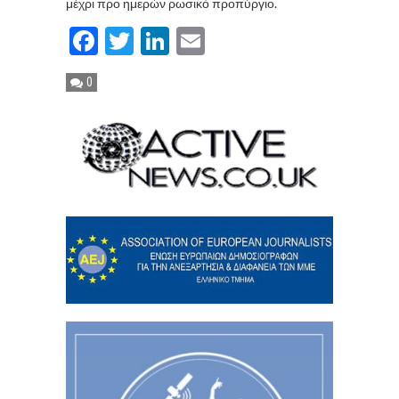
μέχρι προ ημερών ρωσικό προπύργιο.
Facebook
Twitter
LinkedIn
Email
0