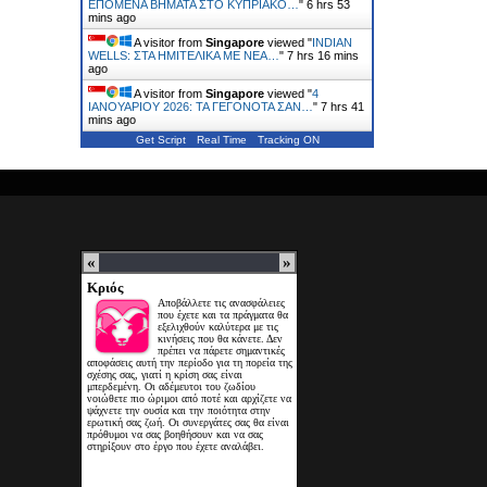
ΕΠΟΜΕΝΑ ΒΗΜΑΤΑ ΣΤΟ ΚΥΠΡΙΑΚΟ…
"
6 hrs 53
mins ago
A visitor from
Singapore
viewed "
INDIAN
WELLS: ΣΤΑ ΗΜΙΤΕΛΙΚΑ ΜΕ ΝΕΑ…
"
7 hrs 16 mins
ago
A visitor from
Singapore
viewed "
4
ΙΑΝΟΥΑΡΙΟΥ 2026: ΤΑ ΓΕΓΟΝΟΤΑ ΣΑΝ…
"
7 hrs 41
mins ago
Get Script
Real Time
Tracking ON