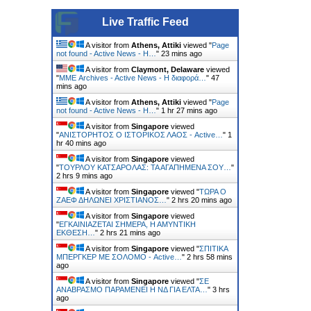
Live Traffic Feed
A visitor from
Athens, Attiki
viewed "
Page
not found - Active News - Η…
"
23 mins ago
A visitor from
Claymont, Delaware
viewed
"
ΜΜΕ Archives - Active News - Η διαφορά…
"
47
mins ago
A visitor from
Athens, Attiki
viewed "
Page
not found - Active News - Η…
"
1 hr 27 mins ago
A visitor from
Singapore
viewed
"
ΑΝΙΣΤΟΡΗΤΟΣ Ο ΙΣΤΟΡΙΚΟΣ ΛΑΟΣ - Active…
"
1
hr 40 mins ago
A visitor from
Singapore
viewed
"
ΤΟΥΡΛΟΥ ΚΑΤΣΑΡΟΛΑΣ: ΤΑ ΑΓΑΠΗΜΕΝΑ ΣΟΥ…
"
2 hrs 9 mins ago
A visitor from
Singapore
viewed "
ΤΩΡΑ Ο
ΖΑΕΦ ΔΗΛΩΝΕΙ ΧΡΙΣΤΙΑΝΟΣ…
"
2 hrs 20 mins ago
A visitor from
Singapore
viewed
"
ΕΓΚΑΙΝΙAΖΕΤΑΙ ΣΗΜΕΡΑ, Η ΑΜΥΝΤΙΚH
EΚΘΕΣΗ…
"
2 hrs 21 mins ago
A visitor from
Singapore
viewed "
ΣΠΙΤΙΚΑ
ΜΠΕΡΓΚΕΡ ΜΕ ΣΟΛΟΜΟ - Active…
"
2 hrs 58 mins
ago
A visitor from
Singapore
viewed "
ΣΕ
ΑΝΑΒΡΑΣΜΟ ΠΑΡΑΜΕΝΕΙ Η ΝΔ ΓΙΑ ΕΛΤΑ…
"
3 hrs
ago