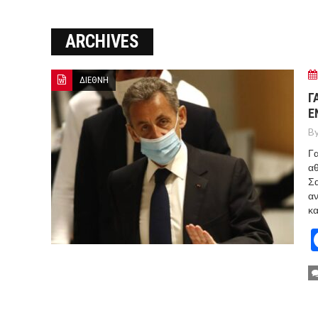
ΞΕΚΙΝΗΣΑΝ ΟΙ ΑΥΤΟΨΙΕΣ ΣΤ
ARCHIVES
ΠΟΡΤΟ ΓΕΡΜΕΝΟ Ο ΕΥΑΓΓ
ΔΙΕΘΝΗ
Γ
E
By
Γα
αθ
Σα
αν
κα