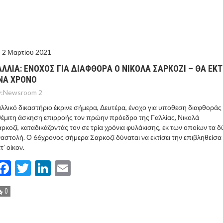
ΙΣ ΠΥΡΟΠΛΗΚΤΕΣ ΠΕΡΙΟΧΕΣ ΤΗΣ ΔΥΤΙΚΗΣ ΑΤΤΙΚΗΣ – ΣΤΟ
ΕΛΟΣ ΤΟΥΡΝΑΣ
2 Μαρτίου 2021
ΑΛΛIΑ: EΝΟΧΟΣ ΓΙΑ ΔΙΑΦΘΟΡA Ο ΝΙΚΟΛA ΣΑΡΚΟΖI – ΘΑ ΕΚΤ
ΝΑ ΧΡOΝΟ
:
Newsroom 2
λλικό δικαστήριο έκρινε σήμερα, Δευτέρα, ένοχο για υποθεση διαφθοράς 
έμιτη άσκηση επιρροής τον πρώην πρόεδρο της Γαλλίας, Νικολά
ρκοζί, καταδικάζοντάς τον σε τρία χρόνια φυλάκισης, εκ των οποίων τα δ
αστολή. Ο 66χρονος σήμερα Σαρκοζί δύναται να εκτίσει την επιβληθείσα
τ’ οίκον.
Facebook
Twitter
LinkedIn
Email
0