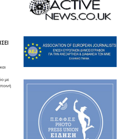
IΣΕΙ
και
ύο με
 ποινή