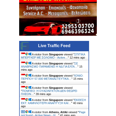
Live Traffic Feed
A visitor from
Singapore
viewed "
ΣΠΙΤΙΚΑ
ΜΠΕΡΓΚΕΡ ΜΕ ΣΟΛΟΜΟ - Active…
"
12 mins ago
A visitor from
Singapore
viewed "
ΣΕ
ΑΝΑΒΡΑΣΜΟ ΠΑΡΑΜΕΝΕΙ Η ΝΔ ΓΙΑ ΕΛΤΑ…
"
15
mins ago
A visitor from
Singapore
viewed "
ΙΟΝΙΟ:
ΠΕΡΙΠΟΥ 57.000 ΜΕΤΑΝΑΣΤΕΥΤΙΚΑ…
"
15 mins
ago
A visitor from
Singapore
viewed
"
ΠΟΜΠEΟ: Η ΟΥAΣΙΝΓΚΤΟΝ ΔΕΝ ΘΕΩΡΕI
ΠΛEΟΝ…
"
39 mins ago
A visitor from
Singapore
viewed "
ΕΚΘΕΣΗ
ΕΚΤ: ΧΑΜΗΛΟΤΕΡΗ ΑΝΑΠΤΥΞΗ ΚΑΙ…
"
40 mins
ago
A visitor from
Athens, Attiki
viewed "
Page
not found - Active News - Η…
"
41 mins ago