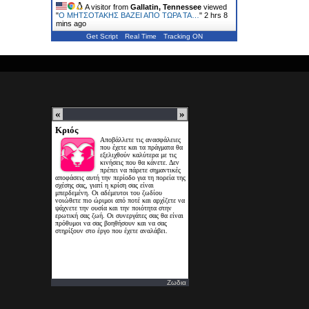
A visitor from
Gallatin, Tennessee
viewed
"
Ο ΜΗΤΣΟΤΑΚΗΣ ΒΑΖΕΙ ΑΠΟ ΤΩΡΑ ΤΑ…
"
2 hrs 8
mins ago
Get Script
Real Time
Tracking ON
Ζωδια