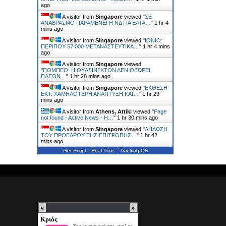
ago
A visitor from
Singapore
viewed "
ΣΕ
ΑΝΑΒΡΑΣΜΟ ΠΑΡΑΜΕΝΕΙ Η ΝΔ ΓΙΑ ΕΛΤΑ…
"
1 hr 4
mins ago
A visitor from
Singapore
viewed "
ΙΟΝΙΟ:
ΠΕΡΙΠΟΥ 57.000 ΜΕΤΑΝΑΣΤΕΥΤΙΚΑ…
"
1 hr 4 mins
ago
A visitor from
Singapore
viewed
"
ΠΟΜΠEΟ: Η ΟΥAΣΙΝΓΚΤΟΝ ΔΕΝ ΘΕΩΡΕI
ΠΛEΟΝ…
"
1 hr 28 mins ago
A visitor from
Singapore
viewed "
ΕΚΘΕΣΗ
ΕΚΤ: ΧΑΜΗΛΟΤΕΡΗ ΑΝΑΠΤΥΞΗ ΚΑΙ…
"
1 hr 29
mins ago
A visitor from
Athens, Attiki
viewed "
Page
not found - Active News - Η…
"
1 hr 30 mins ago
A visitor from
Singapore
viewed "
ΔΗΛΩΣΗ
ΤΟΥ ΠΡΟΕΔΡΟΥ ΤΗΣ ΕΠΙΤΡΟΠΗΣ…
"
1 hr 42
mins ago
Get Script
Real Time
Tracking ON