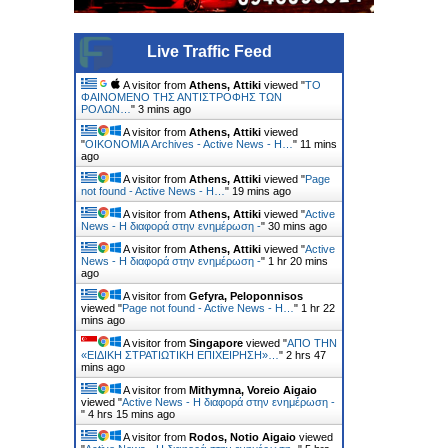
Live Traffic Feed
A visitor from
Athens, Attiki
viewed "
ΤΟ
ΦΑΙΝΟΜΕΝΟ ΤΗΣ ΑΝΤΙΣΤΡΟΦΗΣ ΤΩΝ
ΡΟΛΩΝ…
"
3 mins ago
A visitor from
Athens, Attiki
viewed
"
ΟΙΚΟΝΟΜΙΑ Archives - Active News - Η…
"
11 mins
ago
A visitor from
Athens, Attiki
viewed "
Page
not found - Active News - Η…
"
19 mins ago
A visitor from
Athens, Attiki
viewed "
Active
News - Η διαφορά στην ενημέρωση -
"
30 mins ago
A visitor from
Athens, Attiki
viewed "
Active
News - Η διαφορά στην ενημέρωση -
"
1 hr 20 mins
ago
A visitor from
Gefyra, Peloponnisos
viewed "
Page not found - Active News - Η…
"
1 hr 22
mins ago
A visitor from
Singapore
viewed "
ΑΠΟ ΤΗΝ
«ΕΙΔΙΚΗ ΣΤΡΑΤΙΩΤΙΚΗ ΕΠΙΧΕΙΡΗΣΗ»…
"
2 hrs 47
mins ago
A visitor from
Mithymna, Voreio Aigaio
viewed "
Active News - Η διαφορά στην ενημέρωση -
"
4 hrs 15 mins ago
A visitor from
Rodos, Notio Aigaio
viewed