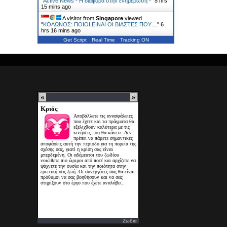
"
Active News - Η διαφορά στην ενημέρωση -
"
5 hrs
15 mins ago
A visitor from
Singapore
viewed
"
ΚΟΛΩΝΟΣ: ΠΟΙΟΙ ΕΙΝΑΙ ΟΙ ΒΙΑΣΤΕΣ ΠΟΥ…
"
6
hrs 16 mins ago
Get Script
Real Time
Tracking ON
Ζωδια