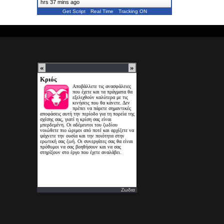
hrs 37 mins ago
Get Script
Real Time
Tracking ON
Ζωδια