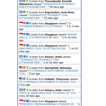
A visitor from
Thessaloniki, Kentriki
Makedonia
viewed "
"ΑΙΧΜΑΛΩΤΟΣ ΠΟΛΕΜΟΥ"
ΕΝΑ ΣΥΓΚΛΟΝΙΣΤΙΚΟ…
"
34 secs ago
A visitor from
Argostolion, Ionia Nisia
viewed "
"ΑΙΧΜΑΛΩΤΟΣ ΠΟΛΕΜΟΥ" ΕΝΑ
ΣΥΓΚΛΟΝΙΣΤΙΚΟ…
"
13 mins ago
A visitor from
Singapore
viewed "
ΤΑ
ΕΠΟΜΕΝΑ ΒΗΜΑΤΑ ΣΤΟ ΚΥΠΡΙΑΚΟ…
"
1 hr 3 mins
ago
A visitor from
Singapore
viewed "
INDIAN
WELLS: ΣΤΑ ΗΜΙΤΕΛΙΚΑ ΜΕ ΝΕΑ…
"
1 hr 26 mins
ago
A visitor from
Singapore
viewed "
4
ΙΑΝΟΥΑΡΙΟΥ 2026: ΤΑ ΓΕΓΟΝΟΤΑ ΣΑΝ…
"
1 hr 50
mins ago
A visitor from
Athens, Attiki
viewed
"
"ΑΙΧΜΑΛΩΤΟΣ ΠΟΛΕΜΟΥ" ΕΝΑ
ΣΥΓΚΛΟΝΙΣΤΙΚΟ…
"
1 hr 52 mins ago
A visitor from
Springfield, Nebraska
viewed "
H ΟΥΚΡΑΝΙΑ ΕΞΑΝΤΛΗΜΕΝΗ ΣΥΝΕΧΙΖΕΙ
ΤΟΝ…
"
2 hrs ago
A visitor from
Gallatin, Tennessee
viewed
"
H ΟΥΚΡΑΝΙΑ ΕΞΑΝΤΛΗΜΕΝΗ ΣΥΝΕΧΙΖΕΙ ΤΟΝ…
"
2 hrs ago
A visitor from
Athens, Attiki
viewed "
Ο
ΠΛΩΤΟΣ ΔΙΑΔΡΟΜΟΣ ΑΠΟ ΤΟ ΑΙΓΑΙΟ ΩΣ ΤΟΝ…
"
4 hrs 18 mins ago
A visitor from
Singapore
viewed
"
ΕΠΙΣΚΕΨΗ ΥΦΕΘΑ ΑΛΚΙΒΙΑΔΗ ΣΤΕΦΑΝΗ ΣΕ…
"
4