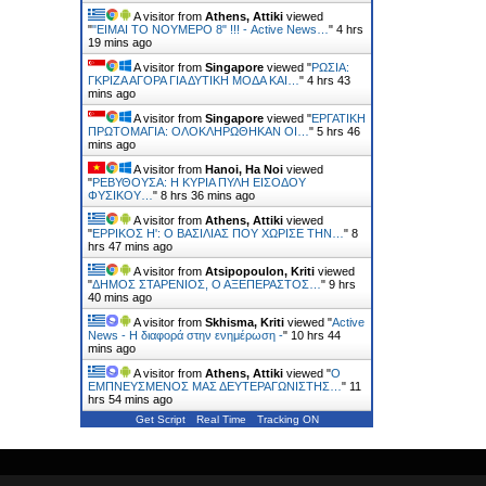
A visitor from
Athens, Attiki
viewed
"
"ΕΙΜΑΙ ΤΟ ΝΟΥΜΕΡΟ 8" !!! - Active News…
"
4 hrs
19 mins ago
A visitor from
Singapore
viewed "
ΡΩΣΙΑ:
ΓΚΡΙΖΑ ΑΓΟΡΑ ΓΙΑ ΔΥΤΙΚΗ ΜΟΔΑ ΚΑΙ…
"
4 hrs 43
mins ago
A visitor from
Singapore
viewed "
ΕΡΓΑΤΙΚΗ
ΠΡΩΤΟΜΑΓΙΑ: ΟΛΟΚΛΗΡΩΘΗΚΑΝ ΟΙ…
"
5 hrs 46
mins ago
A visitor from
Hanoi, Ha Noi
viewed
"
ΡΕΒΥΘΟΥΣΑ: H ΚΥΡΙΑ ΠΥΛΗ ΕΙΣΟΔΟΥ
ΦΥΣΙΚΟΥ…
"
8 hrs 36 mins ago
A visitor from
Athens, Attiki
viewed
"
ΕΡΡΙΚΟΣ H': Ο ΒΑΣΙΛΙΑΣ ΠΟΥ ΧΩΡΙΣΕ ΤΗΝ…
"
8
hrs 47 mins ago
A visitor from
Atsipopoulon, Kriti
viewed
"
ΔΗΜΟΣ ΣΤΑΡΕΝΙΟΣ, Ο ΑΞΕΠΕΡΑΣΤΟΣ…
"
9 hrs
40 mins ago
A visitor from
Skhisma, Kriti
viewed "
Active
News - Η διαφορά στην ενημέρωση -
"
10 hrs 44
mins ago
A visitor from
Athens, Attiki
viewed "
Ο
ΕΜΠΝΕΥΣΜΕΝΟΣ ΜΑΣ ΔΕΥΤΕΡΑΓΩΝΙΣΤΗΣ…
"
11
hrs 54 mins ago
Get Script
Real Time
Tracking ON