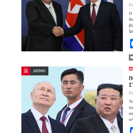
By
Ο 
δι
βο
ξε
ΔΙΕΘΝΗ
Π
Σ
By
Τη
πε
σε
υπ