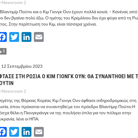
:
Newsroom 2
Βλαντιμίρ Πούτιν και ο Κιμ Γιονγκ Ουν έχουν πολλά κοινά. – Κανένας από
ο δεν βγαίνει πολύ έξω. Ο ηγέτης του Κρεμλίνου δεν έχει φύγει από τη Ρ
τος. Στην περίπτωση του Κιμ, είναι τέσσερα χρόνια.
Facebook
Twitter
LinkedIn
Email
0
12 Σεπτεμβρίου 2023
ΦΤΑΣΕ ΣΤΗ ΡΩΣΙΑ Ο ΚΙΜ ΓΙΟΝΓΚ ΟΥΝ: ΘΑ ΣΥΝΑΝΤΗΘΕΙ ΜΕ 
ΟΥΤΙΝ
:
Newsroom 2
ηγέτης της Βόρειας Κορέας Κιμ Γιονγκ Ουν έφθασε σιδηροδρομικώς στη
σία, όπου πρόκειται να συναντηθεί με τον πρόεδρο Βλαντίμιρ Πούτιν.Η
σχα θέλει η Πιονγκγιάνγκ να της πουλήσει όπλα για τον πόλεμο στην
κρανία, λένε οι ΗΠΑ.
Facebook
Twitter
LinkedIn
Email