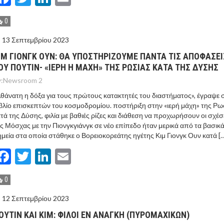
0
13 Σεπτεμβρίου 2023
ΙΜ ΓΙΟΝΓΚ ΟΥΝ: ΘΑ ΥΠΟΣΤΗΡΙΖΟΥΜΕ ΠΑΝΤΑ ΤΙΣ ΑΠΟΦΑΣΕΙ
ΟΥ ΠΟΥΤΙΝ- «ΙΕΡΗ Η ΜΑΧΗ» ΤΗΣ ΡΩΣΙΑΣ ΚΑΤΑ ΤΗΣ ΔΥΣΗΣ
:
Newsroom 2
θάνατη η δόξα για τους πρώτους κατακτητές του διαστήματος», έγραψε 
βλίο επισκεπτών του κοσμοδρομίου. ποστήριξη στην «ιερή μάχη» της Ρω
τά της Δύσης, φιλία με βαθιές ρίζες και διάθεση να προχωρήσουν οι σχέσ
ς Μόσχας με την Πιονγκγιάνγκ σε νέο επίπεδο ήταν μερικά από τα βασικ
μεία στα οποία στάθηκε ο Βορειοκορεάτης ηγέτης Κιμ Γιονγκ Ουν κατά [
Facebook
Twitter
LinkedIn
Email
0
12 Σεπτεμβρίου 2023
ΟΥΤΙΝ ΚΑΙ ΚΙΜ: ΦΙΛΟΙ ΕΝ ΑΝΑΓΚΗ (ΠΥΡΟΜΑΧΙΚΩΝ)