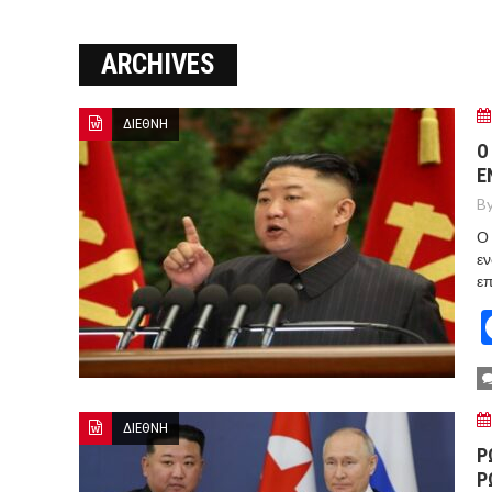
ΞΕΚΙΝΗΣΑΝ ΟΙ ΑΥΤΟΨΙΕΣ ΣΤ
ARCHIVES
ΠΟΡΤΟ ΓΕΡΜΕΝΟ Ο ΕΥΑΓΓ
ΔΙΕΘΝΗ
Ο
Ε
By
Ο 
εν
επ
ΔΙΕΘΝΗ
Ρ
Ρ