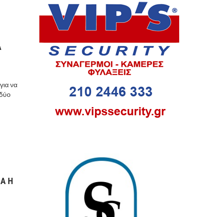
Α
για να
 δύο
ΙΑ Η