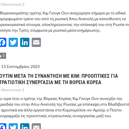
:
Newsroom 2
Βορειοκορεάτης ηγέτης Κιμ Γιονγκ Ουν αναχώρησε σήμερα με το ειδικά
αμορφωμένο τρένο του από τη ρωσική Άπω Ανατολή με κατεύθυνση τα
ρειοκορεατικά σύνορα, ολοκληρώνοντας την επίσκεψή του στη Ρωσία π
κίνησε την Τρίτη, σύμφωνα με ρωσικά μέσα ενημέρωσης.
Facebook
Twitter
LinkedIn
Email
0
13 Σεπτεμβρίου 2023
ΟΥΤΙΝ ΜΕΤΑ ΤΗ ΣΥΝΑΝΤΗΣΗ ΜΕ ΚΙΜ: ΠΡΟΟΠΤΙΚΕΣ ΓΙΑ
ΤΡΑΤΙΩΤΙΚΗ ΣΥΝΕΡΓΑΣΙΑ ΜΕ ΤΗ ΒΟΡΕΙΑ ΚΟΡΕΑ
:
Newsroom 1
ν ώρα που ο ηγέτης της Βόρειας Κορέας Κιμ Γιονγκ Ουν συνεχίζει την
ριοδεία του στην Απω Ανατολή της Ρωσίας με επίσκεψη στο Βλαδιβοστό
 αμυντικά και άλλα εργοστάσια στο Κομσομόλσκ-ον-Αμούρ, ο Πούτιν
ογραμμίζει τις προοπτικές στρατιωτικής συνεργασίας μαζί του.
Facebook
Twitter
LinkedIn
Email