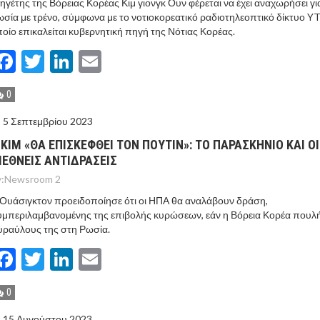
ηγέτης της Βόρειας Κορέας Κιμ γιονγκ Ουν φέρεται να έχει αναχωρήσει γι
σία με τρένο, σύμφωνα με το νοτιοκορεατικό ραδιοτηλεοπτικό δίκτυο YT
οίο επικαλείται κυβερνητική πηγή της Νότιας Κορέας.
Facebook
Twitter
LinkedIn
Email
0
5 Σεπτεμβρίου 2023
 ΚΙΜ «ΘΑ ΕΠΙΣΚΕΦΘΕΙ ΤΟΝ ΠΟΥΤΙΝ»: ΤΟ ΠΑΡΑΣΚΗΝΙΟ ΚΑΙ ΟΙ
ΙΕΘΝΕΙΣ ΑΝΤΙΔΡΑΣΕΙΣ
:
Newsroom 2
Ουάσιγκτον προειδοποίησε ότι οι ΗΠΑ θα αναλάβουν δράση,
μπεριλαμβανομένης της επιβολής κυρώσεων, εάν η Βόρεια Κορέα πουλ
ραύλους της στη Ρωσία.
Facebook
Twitter
LinkedIn
Email
0
15 Αυγούστου 2023