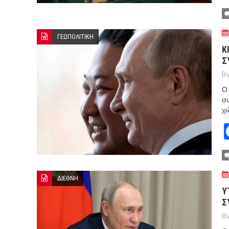
ΓΕΩΠΟΛΙΤΙΚΗ
Κ
Σ
By
Ο 
συ
χώ
ΔΙΕΘΝΗ
Y
Σ
By