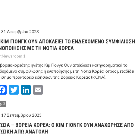
ΙΣ ΠΥΡΟΠΛΗΚΤΕΣ ΠΕΡΙΟΧΕΣ ΤΗΣ ΔΥΤΙΚΗΣ ΑΤΤΙΚΗΣ – ΣΤΟ
ΕΛΟΣ ΤΟΥΡΝΑΣ
31 Δεκεμβρίου 2023
 ΚΙΜ ΓΙΟΝΓΚ ΟΥΝ ΑΠΟΚΛΕΙΕΙ ΤΟ ΕΝΔΕΧΟΜΕΝΟ ΣΥΜΦΙΛΙΩΣΗ
ΝΟΠΟΙΗΣΗΣ ΜΕ ΤΗ ΝΟΤΙΑ ΚΟΡΕΑ
:
Newsroom 1
βορειοκορεάτης ηγέτης Κιμ Γιονγκ Ουν απέκλεισε κατηγορηματικά το
δεχόμενο συμφιλίωσης ή ενοποίησης με τη Νότια Κορέα, όπως μεταδίδει
ίσημο πρακτορείο ειδήσεων της Βόρειας Κορέας (KCNA).
Facebook
Twitter
LinkedIn
Email
0
17 Σεπτεμβρίου 2023
ΩΣΙΑ – ΒΟΡΕΙΑ ΚΟΡΕΑ: Ο ΚΙΜ ΓΙΟΝΓΚ ΟΥΝ ΑΝΑΧΩΡΗΣΕ ΑΠΟ
ΩΣΙΚΗ ΆΠΩ ΑΝΑΤΟΛΗ