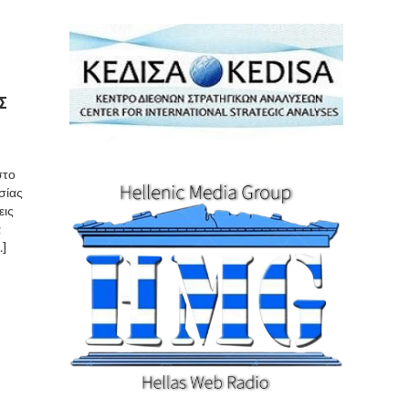
Σ
στο
σίας
εις
ά
…]