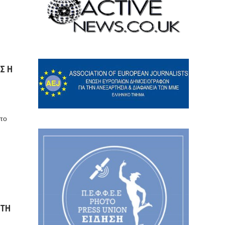
Σ Η
 το
 ΤΗ