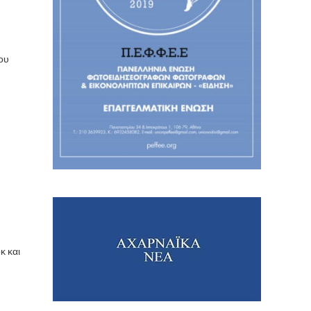
ου
κ και