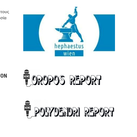
 τους
ωσία
ΤΟΝ