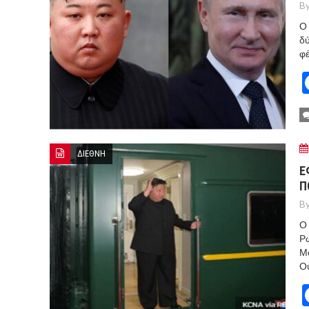
By
Ο 
δύ
φέ
ΔΙΕΘΝΗ
Ε
Π
By
Ο 
Ρω
Μό
Ου