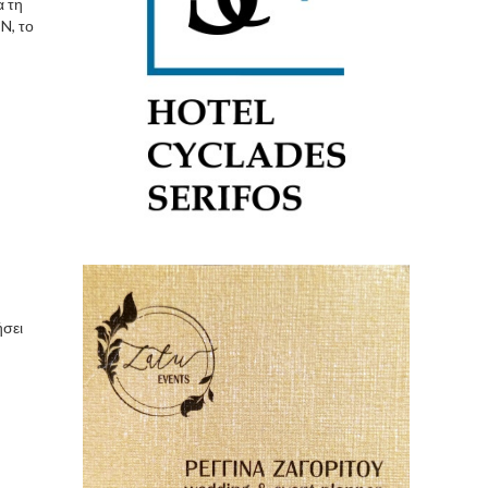
α τη
N, το
ήσει