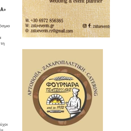
ΙΑ»
κόσμιο
α
 τη
ύχοι
έα,