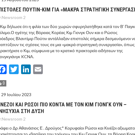
ΠΙΣΤΟΛΕΣ ΠΟΥΤΙΝ-ΚΙΜ ΓΙΑ «ΜΑΚΡΑ ΣΤΡΑΤΗΓΙΚΗ ΣΥΝΕΡΓΑΣ
:
Newsroom 2
Κιμ δήλωσε ότι η φιλία των δύο χωρών σφυρηλατήθηκε κατά τον Β’ Παγ
λεμο.Ο ηγέτης της Βόρειας Κορέας Κιμ Γιονγκ Ουν και ο Ρώσος
όεδρος Βλαντίμιρ Πούτιν αντάλλαξαν επιστολές σήμερα δεσμευόμενοι ν
απτύξουν τις σχέσεις τους σε μια «μακρά στρατηγική συνεργασία», όπως
ρακτήρισε ο Κιμ, σύμφωνα με το κρατικό πρακτορείο ειδήσεων της
ιονγκγιάνγκ KCNA.
Facebook
Twitter
LinkedIn
Email
0
29 Ιουλίου 2023
ΙΝΕΖΟΙ ΚΑΙ ΡΩΣΟΙ ΠΙΟ ΚΟΝΤΑ ΜΕ ΤΟΝ ΚΙΜ ΓΙΟΝΓΚ ΟΥΝ –
ΝΗΣΥΧΙΑ ΣΤΗ ΔΥΣΗ
:
Newsroom 2
άφει ο Δρ Αθανάσιος Ε . Δρούγος* Κορυφαίοι Ρώσοι και Κινέζοι αξιωματο
ισκέπτονται το «βασίλειο του τρόμου» του Κιμ Γιονγκ Ουν, τη Βόρεια Κορ