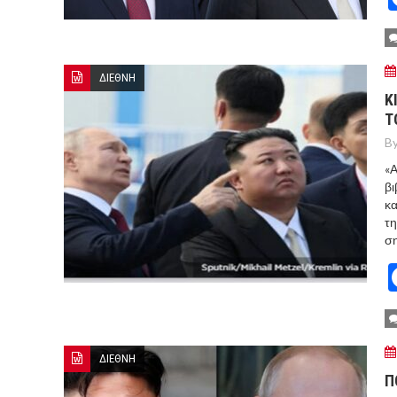
ΔΙΕΘΝΗ
Κ
Τ
By
«Α
βι
κα
τη
ση
ΔΙΕΘΝΗ
Π