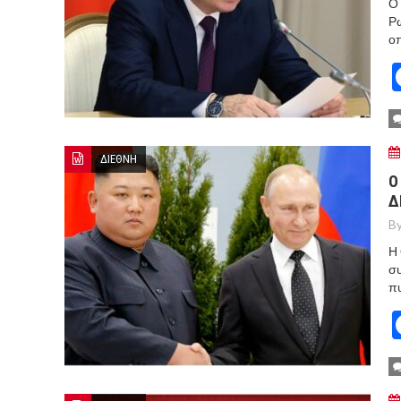
Ο 
Ρω
οπ
ΔΙΕΘΝΗ
O
Δ
By
Η 
συ
πυ