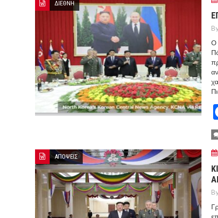
ΔΙΕΘΝΗ
Ε
By
Ο 
Πό
πρ
αν
χα
Π
ΑΠΟΨΕΙΣ
Κ
Α
By
Γρ
επ