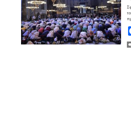
Σφ
το
πρ