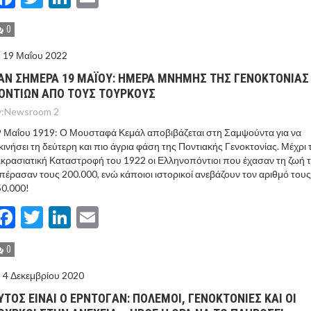
0
19 Μαΐου 2022
ΑΝ ΣΗΜΕΡΑ 19 ΜΑΪΟΥ: ΗΜΕΡΑ ΜΝΗΜΗΣ ΤΗΣ ΓΕΝΟΚΤΟΝΙΑΣ
ΟΝΤΙΩΝ ΑΠΟ ΤΟΥΣ ΤΟΥΡΚΟΥΣ
:
Newsroom 2
 Μαΐου 1919: Ο Μουσταφά Κεμάλ αποβιβάζεται στη Σαμψούντα για να
κινήσει τη δεύτερη και πιο άγρια φάση της Ποντιακής Γενοκτονίας. Μέχρι 
κρασιατική Καταστροφή του 1922 οι Ελληνοπόντιοι που έχασαν τη ζωή 
πέρασαν τους 200.000, ενώ κάποιοι ιστορικοί ανεβάζουν τον αριθμό τους
0.000!
Facebook
Twitter
LinkedIn
Email
0
4 Δεκεμβρίου 2020
ΥΤOΣ ΕIΝΑΙ Ο ΕΡΝΤΟΓAΝ: ΠOΛΕΜΟΙ, ΓΕΝΟΚΤΟΝIΕΣ ΚΑΙ ΟΙ