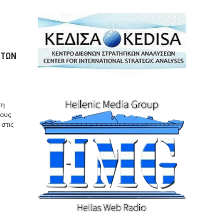
 ΤΩΝ
τη
τους
 στις