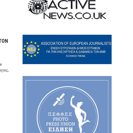
 ΤΟΝ
ι
ητες,