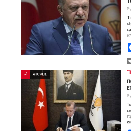
Τ
By
To
εξ
εμ
απ
ΑΠΟΨΕΙΣ
Π
Ε
By
Τ
επ
πρ
κα