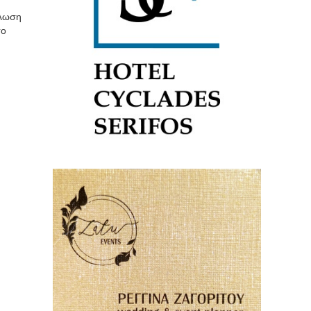
ήλωση
το