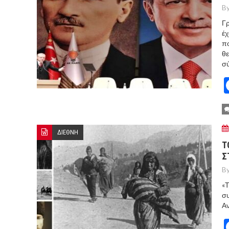
By
Γρ
έχ
πο
θε
σύ
ΔΙΕΘΝΗ
Τ
Σ
By
«Τ
συ
Αν