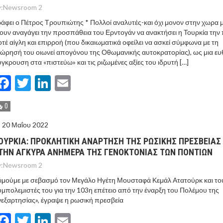
:
Newsroom 2
άφει ο Πέτρος Τρουπιώτης * Πολλοί αναλυτές-και όχι μονον στην χωρα 
ουν αναγάγει την προσπάθεια του Ερντογάν να ανακτήσει η Τουρκία την 
τέ αίγλη και επιρροή (που δικαιωματικά οφείλει να ασκεί σύμφωνα με τη
ώρησή του οιωνεί απογόνου της Οθωμανικής αυτοκρατορίας), ως μια ευ
γκρουση στα «πιστεύω» και τις ριζωμένες αξίες του ιδρυτή […]
Facebook
Twitter
LinkedIn
Email
0
20 Μαΐου 2022
ΟΥΡΚΙΑ: ΠΡΟΚΛΗΤΙΚΗ ΑΝΑΡΤΗΣΗ ΤΗΣ ΡΩΣΙΚΗΣ ΠΡΕΣΒΕΙΑΣ
ΤΗΝ AΓΚΥΡΑ ΑΝΗΜΕΡΑ ΤΗΣ ΓΕΝΟΚΤΟΝΙΑΣ ΤΩΝ ΠΟΝΤΙΩΝ
:
Newsroom 2
ιμούμε με σεβασμό τον Μεγάλο Ηγέτη Μουσταφά Κεμάλ Ατατούρκ και το
μπολεμιστές του για την 103η επέτειο από την έναρξη του Πολέμου της
εξαρτησίας», έγραψε η ρωσική πρεσβεία
Facebook
Twitter
LinkedIn
Email