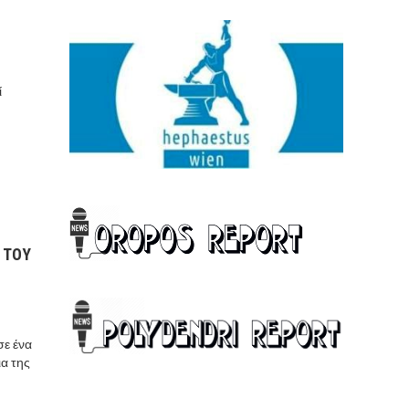
ί
 ΤΟΥ
σε ένα
α της