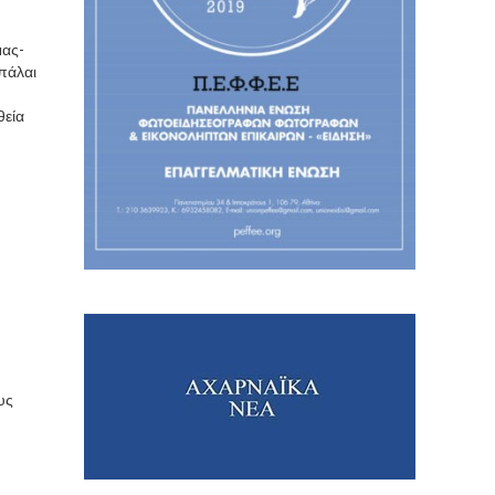
μας-
πάλαι
θεία
υς