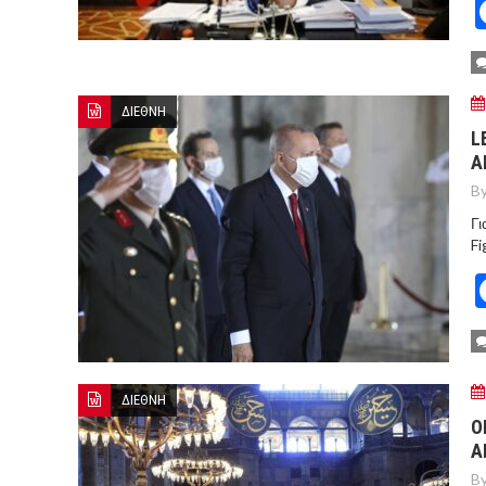
ΔΙΕΘΝΗ
L
Α
By
Γι
Fi
ΔΙΕΘΝΗ
Ο
Α
By