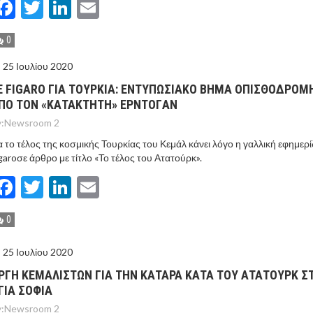
Facebook
Twitter
LinkedIn
Email
0
25 Ιουλίου 2020
E FIGARO ΓΙΑ ΤΟΥΡΚIΑ: ΕΝΤΥΠΩΣΙΑΚO ΒHΜΑ ΟΠΙΣΘΟΔΡOΜ
ΠO ΤΟΝ «ΚΑΤΑΚΤΗΤH» ΕΡΝΤΟΓAΝ
:
Newsroom 2
α το τέλος της κοσμικής Τουρκίας του Κεμάλ κάνει λόγο η γαλλική εφημερ
garoσε άρθρο με τίτλο «Το τέλος του Ατατούρκ».
Facebook
Twitter
LinkedIn
Email
0
25 Ιουλίου 2020
ΡΓΗ ΚΕΜΑΛΙΣΤΩΝ ΓΙΑ ΤΗΝ ΚΑΤΑΡΑ ΚΑΤΑ ΤΟΥ ΑΤΑΤΟΥΡΚ Σ
ΓΙΑ ΣΟΦΙΑ
:
Newsroom 2