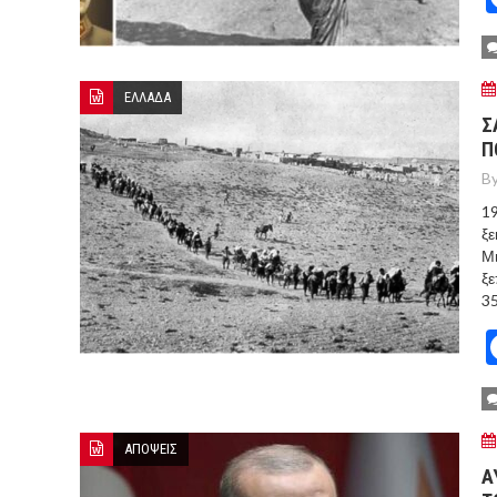
ΕΛΛΑΔΑ
Σ
Π
By
19
ξε
Μι
ξε
35
ΑΠΟΨΕΙΣ
Α