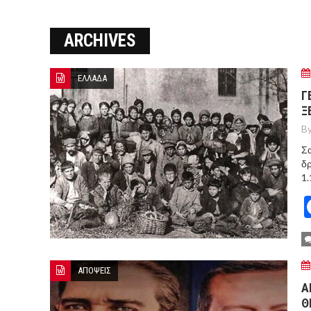
ΞΕΚΙΝΗΣΑΝ ΟΙ ΑΥΤΟΨΙΕΣ ΣΤ
ARCHIVES
ΠΟΡΤΟ ΓΕΡΜΕΝΟ Ο ΕΥΑΓΓ
ΕΛΛΑΔΑ
Γ
Ξ
By
Σα
δρ
1.
ΑΠΟΨΕΙΣ
Α
Θ