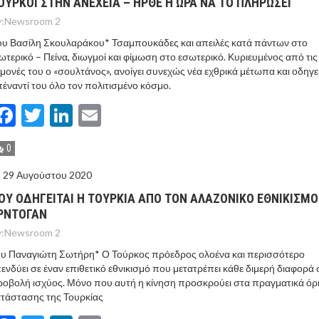
ΟYΡΚΟΙ ΣΤΗΝ ΑΝEΧΕΙΑ – HΡΘΕ Η ΩΡΑ ΝΑ ΤΟ ΠΛΗΡΩΣΕΙ
:
Newsroom 2
υ Βασίλη Σκουλαράκου* Τσαμπουκάδες και απειλές κατά πάντων στο
ωτερικό – Πείνα, διωγμοί και φίμωση στο εσωτερικό. Κυριευμένος από τις
μονές του ο «σουλτάνος», ανοίγει συνεχώς νέα εχθρικά μέτωπα και οδηγε
έναντί του όλο τον πολιτισμένο κόσμο.
Facebook
Twitter
LinkedIn
Email
0
29 Αυγούστου 2020
ΟY ΟΔΗΓΕΙΤΑΙ Η ΤΟΥΡΚΙΑ ΑΠΟ ΤΟΝ ΑΛΑΖΟΝΙΚΟ ΕΘΝΙΚΙΣΜΟ
ΡΝΤΟΓΑΝ
:
Newsroom 2
ου Παναγιώτη Σωτήρη* Ο Τούρκος πρόεδρος ολοένα και περισσότερο
ενδύει σε έναν επιθετικό εθνικισμό που μετατρέπει κάθε διμερή διαφορά 
οβολή ισχύος. Μόνο που αυτή η κίνηση προσκρούει στα πραγματικά όρι
τάστασης της Τουρκίας