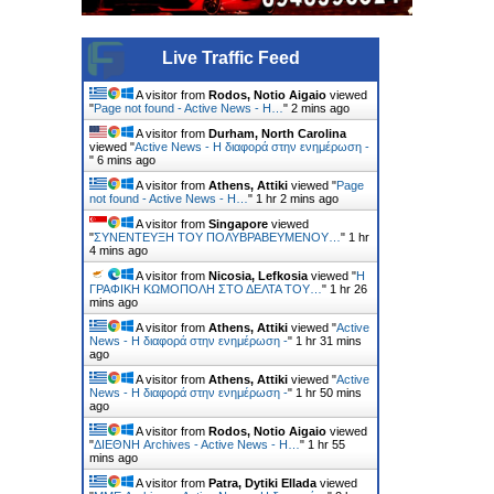
Live Traffic Feed
A visitor from
Rodos, Notio Aigaio
viewed
"
Page not found - Active News - Η…
"
2 mins ago
A visitor from
Durham, North Carolina
viewed "
Active News - Η διαφορά στην ενημέρωση -
"
6 mins ago
A visitor from
Athens, Attiki
viewed "
Page
not found - Active News - Η…
"
1 hr 2 mins ago
A visitor from
Singapore
viewed
"
ΣΥΝΕΝΤΕΥΞΗ ΤΟΥ ΠΟΛΥΒΡΑΒΕΥΜΕΝΟΥ…
"
1 hr
4 mins ago
A visitor from
Nicosia, Lefkosia
viewed "
Η
ΓΡΑΦΙΚΗ ΚΩΜΟΠΟΛΗ ΣΤΟ ΔΕΛΤΑ ΤΟΥ…
"
1 hr 26
mins ago
A visitor from
Athens, Attiki
viewed "
Active
News - Η διαφορά στην ενημέρωση -
"
1 hr 31 mins
ago
A visitor from
Athens, Attiki
viewed "
Active
News - Η διαφορά στην ενημέρωση -
"
1 hr 50 mins
ago
A visitor from
Rodos, Notio Aigaio
viewed
"
ΔΙΕΘΝΗ Archives - Active News - Η…
"
1 hr 55
mins ago
A visitor from
Patra, Dytiki Ellada
viewed