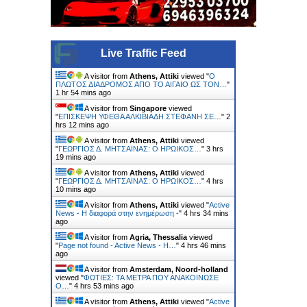
Live Traffic Feed
A visitor from
Athens, Attiki
viewed "
Ο
ΠΛΩΤΟΣ ΔΙΑΔΡΟΜΟΣ ΑΠΟ ΤΟ ΑΙΓΑΙΟ ΩΣ ΤΟΝ…
"
1 hr 54 mins ago
A visitor from
Singapore
viewed
"
ΕΠΙΣΚΕΨΗ ΥΦΕΘΑ ΑΛΚΙΒΙΑΔΗ ΣΤΕΦΑΝΗ ΣΕ…
"
2
hrs 12 mins ago
A visitor from
Athens, Attiki
viewed
"
ΓΕΩΡΓΙΟΣ Δ. ΜΗΤΣΑΙΝΑΣ: Ο ΗΡΩΙΚΟΣ…
"
3 hrs
19 mins ago
A visitor from
Athens, Attiki
viewed
"
ΓΕΩΡΓΙΟΣ Δ. ΜΗΤΣΑΙΝΑΣ: Ο ΗΡΩΙΚΟΣ…
"
4 hrs
10 mins ago
A visitor from
Athens, Attiki
viewed "
Active
News - Η διαφορά στην ενημέρωση -
"
4 hrs 34 mins
ago
A visitor from
Agria, Thessalia
viewed
"
Page not found - Active News - Η…
"
4 hrs 46 mins
ago
A visitor from
Amsterdam, Noord-holland
viewed "
ΦΩΤΙΕΣ: ΤΑ ΜΕΤΡΑ ΠΟΥ ΑΝΑΚΟΙΝΩΣΕ
Ο…
"
4 hrs 53 mins ago
A visitor from
Athens, Attiki
viewed "
Active