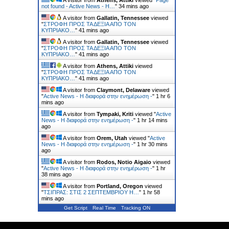
not found - Active News - Η…
"
34 mins ago
A visitor from
Gallatin, Tennessee
viewed
"
ΣΤΡΟΦΗ ΠΡΟΣ ΤΑ ΔΕΞΙΑ ΑΠΟ ΤΟΝ
ΚΥΠΡΙΑΚΟ…
"
41 mins ago
A visitor from
Gallatin, Tennessee
viewed
"
ΣΤΡΟΦΗ ΠΡΟΣ ΤΑ ΔΕΞΙΑ ΑΠΟ ΤΟΝ
ΚΥΠΡΙΑΚΟ…
"
41 mins ago
A visitor from
Athens, Attiki
viewed
"
ΣΤΡΟΦΗ ΠΡΟΣ ΤΑ ΔΕΞΙΑ ΑΠΟ ΤΟΝ
ΚΥΠΡΙΑΚΟ…
"
41 mins ago
A visitor from
Claymont, Delaware
viewed
"
Active News - Η διαφορά στην ενημέρωση -
"
1 hr 6
mins ago
A visitor from
Tympaki, Kriti
viewed "
Active
News - Η διαφορά στην ενημέρωση -
"
1 hr 14 mins
ago
A visitor from
Orem, Utah
viewed "
Active
News - Η διαφορά στην ενημέρωση -
"
1 hr 30 mins
ago
A visitor from
Rodos, Notio Aigaio
viewed
"
Active News - Η διαφορά στην ενημέρωση -
"
1 hr
38 mins ago
A visitor from
Portland, Oregon
viewed
"
ΤΣΙΠΡΑΣ: ΣΤΙΣ 2 ΣΕΠΤΕΜΒΡΙΟΥ Η…
"
1 hr 58
mins ago
Get Script
Real Time
Tracking ON