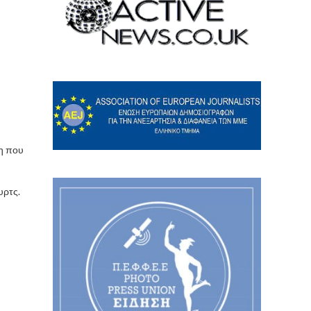
ση που
υρτς.