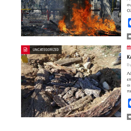
συ
Ολ
UNCATEGORIZED
Κ
By
Λά
επ
οι
πε