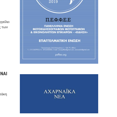
γείλει
ς των
ΙΝΑΙ
τάκη