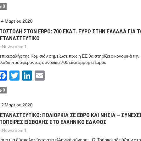
0
4 Μαρτίου 2020
ΠΟΣΤΟΛΗ ΣΤΟΝ ΕΒΡΟ: 700 ΕΚΑΤ. ΕΥΡΩ ΣΤΗΝ ΕΛΛΑΔΑ ΓΙΑ Τ
ΕΤΑΝΑΣΤΕΥΤΙΚΟ
:
Newsroom 1
επικεφαλής της Κομισιόν σημείωσε πως η ΕΕ θα στηρίξει οικονομικά την
λλάδα προσφέροντας συνολικά 700 εκατομμύρια ευρώ.
Facebook
Twitter
LinkedIn
Email
0
2 Μαρτίου 2020
ΕΤΑΝΑΣΤΕΥΤΙΚΟ: ΠΟΛΙΟΡΚΙΑ ΣΕ ΕΒΡΟ ΚΑΙ ΝΗΣΙΑ – ΣΥΝΕΧΕ
ΠΟΠΕΙΡΕΣ ΕΙΣΒΟΛΗΣ ΣΤΟ ΕΛΛΗΝΙΚΟ ΕΔΑΦΟΣ
:
Newsroom 1
όμη μια δύσκολη νύχτα στα ελληνικά σύνορα – Οι Τούρκοι αδειάζουν στη