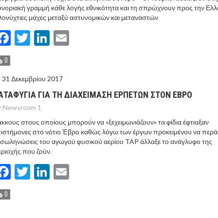
νοριακή γραμμή κάθε λογής εθνικότητα και τη σπρώχνουν προς την Ελλ
ονύχτιες μάχες μεταξύ αστυνομικών και μεταναστών
Facebook
Twitter
LinkedIn
Email
0
31 Δεκεμβρίου 2017
ΑΤΑΦΥΓΙΑ ΓΙΑ ΤΗ ΔΙΑΧΕΙΜΑΣΗ ΕΡΠΕΤΩΝ ΣΤΟΝ ΕΒΡΟ
:
Newsroom 1
κκους στους οποίους μπορούν να «ξεχειμωνιάζουν» τα φίδια έφτιαξαν
ιστήμονες στο νότιο Έβρο καθώς λόγω των έργων προκειμένου να περ
 σωληνώσεις του αγωγού φυσικού αερίου TAP άλλαξε το ανάγλυφο της
ριοχής που ζούν.
Facebook
Twitter
LinkedIn
Email
0