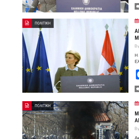
ΠΟΛΙΤΙΚΗ
Α
Μ
By
Η 
Ε
ΠΟΛΙΤΙΚΗ
Μ
Α
By
Ακ