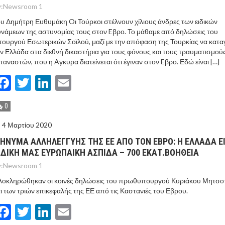
:
Newsroom 1
υ Δημήτρη Ευθυμάκη Oι Τούρκοι στέλνουν χίλιους άνδρες των ειδικών
νάμεων της αστυνομίας τους στον Eβρο. Το μάθαμε από δηλώσεις του
ουργού Εσωτερικών Σοϊλού, μαζί με την απόφαση της Τουρκίας να καταγ
ν Ελλάδα στα διεθνή δικαστήρια για τους φόνους και τους τραυματισμού
ταναστών, που η Aγκυρα διατείνεται ότι έγιναν στον Eβρο. Εδώ είναι […]
Facebook
Twitter
LinkedIn
Email
0
4 Μαρτίου 2020
ΗΝΥΜΑ ΑΛΛΗΛΕΓΓΥΗΣ ΤΗΣ ΕΕ ΑΠΟ ΤΟΝ ΕΒΡΟ: Η ΕΛΛΑΔΑ Ε
 ΔΙΚΗ ΜΑΣ ΕΥΡΩΠΑΙΚΗ ΑΣΠΙΔΑ – 700 ΕΚΑΤ.ΒΟΗΘΕΙΑ
:
Newsroom 1
λοκληρώθηκαν οι κοινές δηλώσεις του πρωθυπουργού Κυριάκου Μητσο
ι των τριών επικεφαλής της ΕΕ από τις Καστανιές του Εβρου.
Facebook
Twitter
LinkedIn
Email