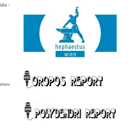
άδα –
άσουν