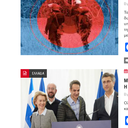
By
Το
δυ
υπ
τη
με
ΕΛΛΑΔΑ
Μ
Η
By
Ο
κα