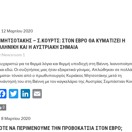
ΓΟΝΟΤΑ ΣΑΝ ΣΗΜΕΡΑ
ΤΩΡΑ ΤΑ ΔΙΛΗΜΜΑΤΑ ΤΩΝ ΕΚΛΟΓΩΝ
12 Μαρτίου 2020
Ν ΤΟΥΣ ΓΕΙΤΟΝΕΣ ΤΟΥΡΚΙΑ ΚΑΙ ΣΑΟΥΔΙΚΗ ΑΡΑΒΙΑ
.ΜΗΤΣΟΤΑΚΗΣ – Σ.ΚΟΥΡΤΣ: ΣΤΟΝ ΕΒΡΟ ΘΑ ΚΥΜΑΤΙΖΕΙ Η
ΛΛΗΝΙΚΗ ΚΑΙ Η ΑΥΣΤΡΙΑΚΗ ΣΗΜΑΙΑ
ΝΙΑ – “ΔΕΝ ΣΤΟΧΕΥΟΥΜΕ ΚΑΝΕΝΑ” ΛΕΕΙ Η ΑΓΚΥΡΑ
:
Newsroom 1
υχαριστώ για τα θερμά λόγια και θερμή υποδοχή στη Βιέννη. Ικανοποίη
μαι εδώ. Οι συζητήσεις μας ήταν εξαιρετικά γόνιμες. Απλώθηκαν σε πολλά
ματα» τόνισε από ο πρωθυπουργός Κυριάκος Μητσοτάκης μετά τη
νάντησή του στη Βιέννη με τον καγκελάριο της Αυστρίας Σεμπάστιαν Κο
Facebook
Twitter
LinkedIn
Email
0
8 Μαρτίου 2020
ΟΤΕ ΝΑ ΠΕΡΙΜΕΝΟΥΜΕ ΤΗΝ ΠΡΟΒΟΚΑΤΣΙΑ ΣΤΟΝ ΕΒΡΟ;