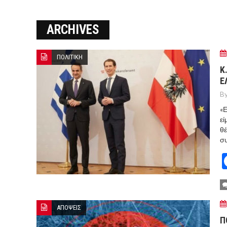
ΜΑΡΚΕΤ
ARCHIVES
8 ΑΥΓΟΥΣΤΟΥ 2026: ΤΑ ΓΕ
Ο ΜΗΤΣΟΤΑΚΗΣ ΒΑΖΕΙ ΑΠΟ 
ΠΟΛΙΤΙΚΗ
ΣΠΕΥΔΟΥΝ ΝΑ ΚΑΘΗΣΥΧΑΣΟΥ
Κ
Ε
ΜΕΤΑ ΤΗΝ ΑΜΥΝΤΙΚΗ ΣΥΜΦΩ
By
«Ε
εί
θέ
συ
ΑΠΟΨΕΙΣ
Π