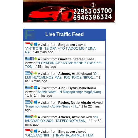
Live Traffic Feed
A visitor from
Singapore
viewed
"
ΑΝΤΙΓΟΝΗ ΤΖΙΟΡΑ: «ΤΟ ΠΑΘΟΣ ΜΟΥ ΕΙΝΑΙ
ΝΑ…
"
40 mins ago
A visitor from
Oinofita, Sterea Ellada
viewed "
H ΟΥΚΡΑΝΙΑ ΕΞΑΝΤΛΗΜΕΝΗ ΣΥΝΕΧΙΖΕΙ
ΤΟΝ…
"
55 mins ago
A visitor from
Athens, Attiki
viewed "
Ο
ΕΜΠΝΕΥΣΜΕΝΟΣ ΜΑΣ ΗΘΟΠΟΙΟΣ ΝΙΚΟΣ…
"
1
hr 13 mins ago
A visitor from
Aiani, Dytiki Makedonia
viewed "
Active News - Η διαφορά στην ενημέρωση -
"
1 hr 14 mins ago
A visitor from
Rodos, Notio Aigaio
viewed
"
Page not found - Active News - Η…
"
1 hr 22 mins
ago
A visitor from
Athens, Attiki
viewed "
20
ΙΑΝΟΥΑΡΙΟΥ 2021: ΤΑ ΓΕΓΟΝΟΤΑ ΣΑΝ…
"
1 hr 32
mins ago
A visitor from
Singapore
viewed
"
ΘΕΣΣΑΛΟΝΙΚΗ: ΤΗΝ ΑΡΠΑΞΑΝ ΜΕ ΤΗ ΒΙΑ