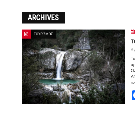
Ο ΠΑΝΟΣ ΑΒΡΑΜΟΠΟΥΛΟΣ Σ
ARCHIVES
8-26
Ο Πάνος Αβραμόπουλος στο 
ΤΟΥΡΙΣΜΟΣ
Τ
By
Το
αρ
Όλ
Λά
εν