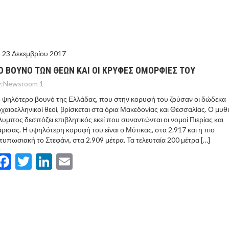
ΤΟ ΚΕΝΤΡΙΚΟ ΔΕΛΤΙΟ ΤΟΥ KONTRA – KONTRA NEWS 4-
MEGA NEWS – «NOW» με τον Βασίλη Σφήνα 3-8-26 !
23 Δεκεμβρίου 2017
Ο ΒΟΥΝΟ ΤΩΝ ΘΕΩΝ ΚΑΙ ΟΙ ΚΡΥΦΕΣ ΟΜΟΡΦΙΕΣ ΤΟΥ
:
Newsroom 1
 ψηλότερο βουνό της Ελλάδας, που στην κορυφή του ζούσαν οι δώδεκα
χαιοελληνικοί θεοί, βρίσκεται στα όρια Μακεδονίας και Θεσσαλίας. Ο μυθ
υμπος δεσπόζει επιβλητικός εκεί που συναντώνται οι νομοί Πιερίας και
ρισας. Η υψηλότερη κορυφή του είναι ο Μύτικας, στα 2.917 και η πιο
τυπωσιακή το Στεφάνι, στα 2.909 μέτρα. Τα τελευταία 200 μέτρα […]
Facebook
Twitter
LinkedIn
Email