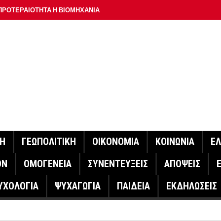
ΠΡΟΤΕΡΑΙΟΤΗΤΑ Η ΒΙΟΜΗΧΑΝΙΑ
ΟΝ ΣΠΟΥΔΑΙΟΤΕΡΟ ΕΡΜΗΝΕΥΤΗ ΛΑΚΗ ΧΑΛΚΙΑ –
ΑΦΕΙΟ ΑΘΗΝΩΝ
ΟΙΓΕΙ Η ΠΛΑΤΦΟΡΜΑ
ΓΟΝΟΤΑ ΣΑΝ ΣΗΜΕΡΑ
ΑΚΟΙΝΩΣΕ Ο ΜΗΤΣΟΤΑΚΗΣ ΓΙΑ ΤΟΥΣ ΠΥΡΟΠΛΗΚΤΟΥΣ
ΙΣ ΠΥΡΟΠΛΗΚΤΕΣ ΠΕΡΙΟΧΕΣ ΤΗΣ ΔΥΤΙΚΗΣ ΑΤΤΙΚΗΣ – ΣΤΟ
ΝΗ
ΓΕΩΠΟΛΙΤΙΚΗ
ΟΙΚΟΝΟΜΙΑ
ΚΟΙΝΩΝΙΑ
Ε
ΕΛΟΣ ΤΟΥΡΝΑΣ
ΟΝ
ΟΜΟΓΕΝΕΙΑ
ΣΥΝΕΝΤΕΥΞΕΙΣ
ΑΠΟΨΕΙΣ
ΗΝΑΣ ΕΡΕΥΝΗΤΗΣ ΣΤΗ ΔΑΝΙΑ ΣΧΕΔΙΑΖΕΙ DRONE ΓΙΑ ΤΗ
ΥΧΟΛΟΓΙΑ
ΨΥΧΑΓΩΓΙΑ
ΠΑΙΔΕΙΑ
ΕΚΔΗΛΩΣΕΙΣ
ΓΟΝΟΤΑ ΣΑΝ ΣΗΜΕΡΑ