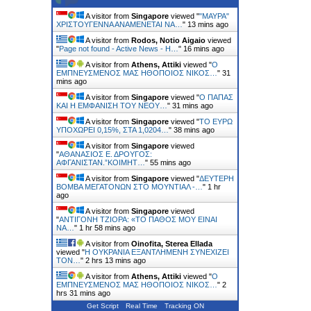
A visitor from
Singapore
viewed "
"ΜΑΥΡΑ"
ΧΡΙΣΤΟΥΓΕΝΝΑ ΑΝΑΜΕΝΕΤΑΙ ΝΑ…
"
13 mins ago
A visitor from
Rodos, Notio Aigaio
viewed
"
Page not found - Active News - Η…
"
16 mins ago
A visitor from
Athens, Attiki
viewed "
Ο
ΕΜΠΝΕΥΣΜΕΝΟΣ ΜΑΣ ΗΘΟΠΟΙΟΣ ΝΙΚΟΣ…
"
31
mins ago
A visitor from
Singapore
viewed "
Ο ΠΑΠΑΣ
ΚΑΙ Η ΕΜΦΑΝΙΣΗ ΤΟΥ ΝΕΟΥ…
"
31 mins ago
A visitor from
Singapore
viewed "
ΤΟ ΕΥΡΩ
ΥΠΟΧΩΡΕΙ 0,15%, ΣΤΑ 1,0204…
"
38 mins ago
A visitor from
Singapore
viewed
"
ΑΘΑΝΑΣΙΟΣ Ε. ΔΡΟΥΓΟΣ:
ΑΦΓΑΝΙΣΤΑΝ.”ΚΟΙΜΗΤ…
"
55 mins ago
A visitor from
Singapore
viewed "
ΔΕΥΤΕΡΗ
ΒΟΜΒΑ ΜΕΓΑΤΟΝΩΝ ΣΤΟ ΜΟΥΝΤΙΑΛ -…
"
1 hr
ago
A visitor from
Singapore
viewed
"
ΑΝΤΙΓΟΝΗ ΤΖΙΟΡΑ: «ΤΟ ΠΑΘΟΣ ΜΟΥ ΕΙΝΑΙ
ΝΑ…
"
1 hr 59 mins ago
A visitor from
Oinofita, Sterea Ellada
viewed "
H ΟΥΚΡΑΝΙΑ ΕΞΑΝΤΛΗΜΕΝΗ ΣΥΝΕΧΙΖΕΙ
ΤΟΝ…
"
2 hrs 13 mins ago
A visitor from
Athens, Attiki
viewed "
Ο
ΕΜΠΝΕΥΣΜΕΝΟΣ ΜΑΣ ΗΘΟΠΟΙΟΣ ΝΙΚΟΣ…
"
2
hrs 31 mins ago
Get Script
Real Time
Tracking ON