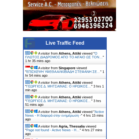
Live Traffic Feed
A visitor from
Athens, Attiki
viewed "
Ο
ΠΛΩΤΟΣ ΔΙΑΔΡΟΜΟΣ ΑΠΟ ΤΟ ΑΙΓΑΙΟ ΩΣ ΤΟΝ…
"
1 hr 35 mins ago
A visitor from
Singapore
viewed
"
ΕΠΙΣΚΕΨΗ ΥΦΕΘΑ ΑΛΚΙΒΙΑΔΗ ΣΤΕΦΑΝΗ ΣΕ…
"
1
hr 54 mins ago
A visitor from
Athens, Attiki
viewed
"
ΓΕΩΡΓΙΟΣ Δ. ΜΗΤΣΑΙΝΑΣ: Ο ΗΡΩΙΚΟΣ…
"
3 hrs 1
min ago
A visitor from
Athens, Attiki
viewed
"
ΓΕΩΡΓΙΟΣ Δ. ΜΗΤΣΑΙΝΑΣ: Ο ΗΡΩΙΚΟΣ…
"
3 hrs
51 mins ago
A visitor from
Athens, Attiki
viewed "
Active
News - Η διαφορά στην ενημέρωση -
"
4 hrs 15 mins
ago
A visitor from
Agria, Thessalia
viewed
"
Page not found - Active News - Η…
"
4 hrs 27 mins
ago