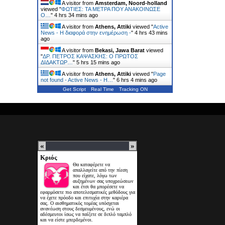
A visitor from
Amsterdam, Noord-holland
viewed "
ΦΩΤΙΕΣ: ΤΑ ΜΕΤΡΑ ΠΟΥ ΑΝΑΚΟΙΝΩΣΕ
Ο…
"
4 hrs 34 mins ago
A visitor from
Athens, Attiki
viewed "
Active
News - Η διαφορά στην ενημέρωση -
"
4 hrs 43 mins
ago
A visitor from
Bekasi, Jawa Barat
viewed
"
ΔΡ. ΠΕΤΡΟΣ ΚΑΨΑΣΚΗΣ: Ο ΠΡΩΤΟΣ
ΔΙΔΑΚΤΩΡ…
"
5 hrs 15 mins ago
A visitor from
Athens, Attiki
viewed "
Page
not found - Active News - Η…
"
6 hrs 4 mins ago
Get Script
Real Time
Tracking ON