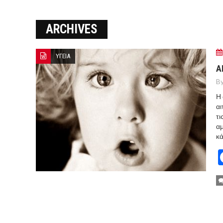
ΞΕΚΙΝΗΣΑΝ ΟΙ ΑΥΤΟΨΙΕΣ ΣΤ
ARCHIVES
ΠΟΡΤΟ ΓΕΡΜΕΝΟ Ο ΕΥΑΓΓ
ΥΓΕΙΑ
Α
By
Η 
αι
τι
αμ
κά