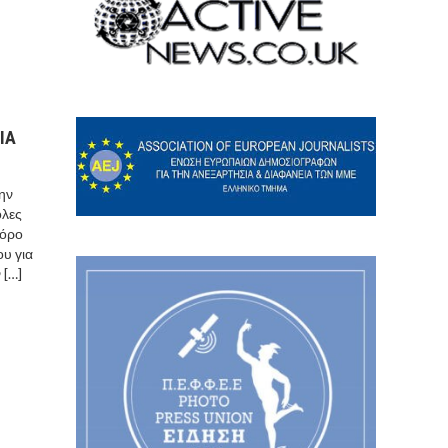
ΙΑ
ην
όλες
 όρο
υ για
 […]