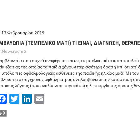
ΙΣ ΠΥΡΟΠΛΗΚΤΕΣ ΠΕΡΙΟΧΕΣ ΤΗΣ ΔΥΤΙΚΗΣ ΑΤΤΙΚΗΣ – ΣΤΟ
ΕΛΟΣ ΤΟΥΡΝΑΣ
13 Φεβρουαρίου 2019
ΜΒΛΥΩΠΙΑ (ΤΕΜΠΕΛΙΚΟ ΜΑΤΙ) ΤΙ ΕΙΝΑΙ, ΔΙΑΓΝΩΣΗ, ΘΕΡΑΠΕ
:
Newsroom 2
αμβλυωπία που συχνά αναφέρεται και ως «τεμπέλικο μάτι» και αποτελεί τ
τία εξαιτίας της οποίας τα παιδιά χάνουν περισσότερη όραση απ’ ότι απ’ 
ς υπόλοιπες οφθαλμολογικές ασθένειες της παιδικής ηλικίας μαζί! Με τον
βλυωπία ο σύγχρονος οφθαλμίατρος αντιλαμβάνεται την κατάσταση όπο
ποιους λόγους (που αναλύονται παρακάτω) η λειτουργία της όρασης δεν
Facebook
Twitter
LinkedIn
Email
0