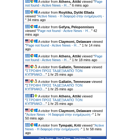
A visitor from
Athens, Attiki
viewed "
Page
not found - Active News - Η…
"
6 mins ago
A visitor from
Royitika, Dytiki Ellada
viewed "
Active News - Η διαφορά στην ενημέρωση -
"
34 mins ago
A visitor from
Gefyra, Peloponnisos
viewed "
Page not found - Active News - Η…
"
42
mins ago
A visitor from
Claymont, Delaware
viewed
"
Page not found - Active News - Η…
"
1 hr 14 mins
ago
A visitor from
Athens, Attiki
viewed "
Page
not found - Active News - Η…
"
1 hr 18 mins ago
A visitor from
Gallatin, Tennessee
viewed
"
ΣΤΡΟΦΗ ΠΡΟΣ ΤΑ ΔΕΞΙΑ ΑΠΟ ΤΟΝ
ΚΥΠΡΙΑΚΟ…
"
1 hr 25 mins ago
A visitor from
Gallatin, Tennessee
viewed
"
ΣΤΡΟΦΗ ΠΡΟΣ ΤΑ ΔΕΞΙΑ ΑΠΟ ΤΟΝ
ΚΥΠΡΙΑΚΟ…
"
1 hr 25 mins ago
A visitor from
Athens, Attiki
viewed
"
ΣΤΡΟΦΗ ΠΡΟΣ ΤΑ ΔΕΞΙΑ ΑΠΟ ΤΟΝ
ΚΥΠΡΙΑΚΟ…
"
1 hr 25 mins ago
A visitor from
Claymont, Delaware
viewed
"
Active News - Η διαφορά στην ενημέρωση -
"
1 hr
50 mins ago
A visitor from
Tympaki, Kriti
viewed "
Active
News - Η διαφορά στην ενημέρωση -
"
1 hr 58 mins
ago
Get Script
Real Time
Tracking ON