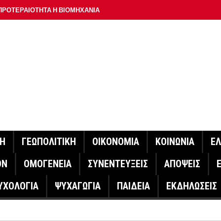
ΠΡΟΤΕΡΑΙΟΤΗΤΑ Η ΒΙΟΜΗΧΑΝΙΑ
ΟΝ ΣΠΟΥΔΑΙΟΤΕΡΟ ΕΡΜΗΝΕΥΤΗ ΛΑΚΗ ΧΑΛΚΙΑ –
ΑΦΕΙΟ ΑΘΗΝΩΝ
ΟΙΓΕΙ Η ΠΛΑΤΦΟΡΜΑ
ΓΟΝΟΤΑ ΣΑΝ ΣΗΜΕΡΑ
ΑΚΟΙΝΩΣΕ Ο ΜΗΤΣΟΤΑΚΗΣ ΓΙΑ ΤΟΥΣ ΠΥΡΟΠΛΗΚΤΟΥΣ
ΙΣ ΠΥΡΟΠΛΗΚΤΕΣ ΠΕΡΙΟΧΕΣ ΤΗΣ ΔΥΤΙΚΗΣ ΑΤΤΙΚΗΣ – ΣΤΟ
ΝΗ
ΓΕΩΠΟΛΙΤΙΚΗ
ΟΙΚΟΝΟΜΙΑ
ΚΟΙΝΩΝΙΑ
Ε
ΕΛΟΣ ΤΟΥΡΝΑΣ
ΟΝ
ΟΜΟΓΕΝΕΙΑ
ΣΥΝΕΝΤΕΥΞΕΙΣ
ΑΠΟΨΕΙΣ
ΗΝΑΣ ΕΡΕΥΝΗΤΗΣ ΣΤΗ ΔΑΝΙΑ ΣΧΕΔΙΑΖΕΙ DRONE ΓΙΑ ΤΗ
ΥΧΟΛΟΓΙΑ
ΨΥΧΑΓΩΓΙΑ
ΠΑΙΔΕΙΑ
ΕΚΔΗΛΩΣΕΙΣ
ΓΟΝΟΤΑ ΣΑΝ ΣΗΜΕΡΑ