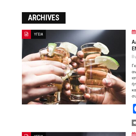
Ο ΠΑΝΟΣ ΑΒΡΑΜΟΠΟΥΛΟΣ Σ
ARCHIVES
8-26
Ο Πάνος Αβραμόπουλος στο 
ΥΓΕΙΑ
Α
Ε
By
Γι
αν
ια
ήπ
κα
σ