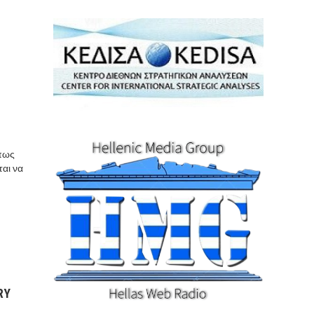
 πως
ται να
RY