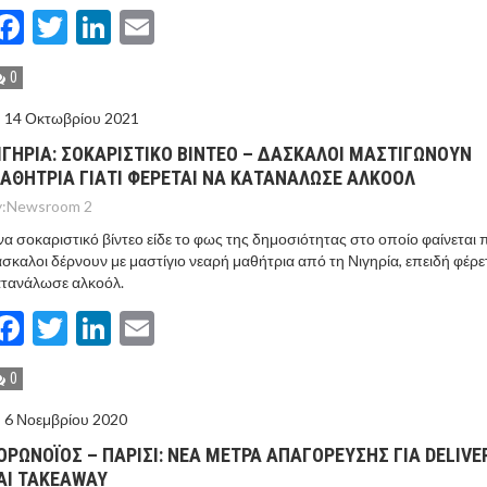
Facebook
Twitter
LinkedIn
Email
0
14 Οκτωβρίου 2021
ΙΓΗΡIΑ: ΣΟΚΑΡΙΣΤΙΚO ΒIΝΤΕΟ – ΔAΣΚΑΛΟΙ ΜΑΣΤΙΓΩΝΟΥΝ
ΑΘΗΤΡΙΑ ΓΙΑΤΙ ΦΕΡΕΤΑΙ ΝΑ ΚΑΤΑΝΑΛΩΣΕ ΑΛΚΟΟΛ
:
Newsroom 2
α σοκαριστικό βίντεο είδε το φως της δημοσιότητας στο οποίο φαίνεται
σκαλοι δέρνουν με μαστίγιο νεαρή μαθήτρια από τη Νιγηρία, επειδή φέρε
ατανάλωσε αλκοόλ.
Facebook
Twitter
LinkedIn
Email
0
6 Νοεμβρίου 2020
ΟΡΩΝΟΪOΣ – ΠΑΡIΣΙ: ΝΈΑ ΜEΤΡΑ ΑΠΑΓOΡΕΥΣΗΣ ΓΙΑ DELIVE
ΑΙ TAKEAWAY