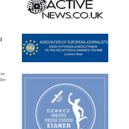
Ι
στο
οξο»