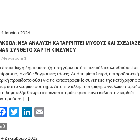
ΤΟ ΚΕΝΤΡΙΚΟ ΔΕΛΤΙΟ ΤΟΥ KONTRA – KONTRA NEWS 4-
MEGA NEWS – «NOW» με τον Βασίλη Σφήνα 3-8-26 !
4 Ιουνίου 2026
ΛΚΟΟΛ: ΝΕΑ ΑΝΑΛΥΣΗ ΚΑΤΑΡΡΙΠΤΕΙ ΜΥΘΟΥΣ ΚΑΙ ΣΧΕΔΙΑΖΕ
ΝΑΝ ΣΥΝΘΕΤΟ ΧΑΡΤΗ ΚΙΝΔΥΝΟΥ
:
Newsroom 1
α δεκαετίες, η δημόσια συζήτηση γύρω από το αλκοόλ ακολουθούσε δύο
τίρροπες, σχεδόν δογματικές τάσεις. Από τη μία πλευρά, η παραδοσιακή
τρική προειδοποιούσε για τις καταστροφικές συνέπειες της κατάχρησης 
αρ και το νευρικό σύστημα. Από την άλλη, το περίφημο «γαλλικό παράδ
ι η δημοφιλής θεωρία ότι «ένα ποτηράκι κρασί κάνει καλό στην καρδιά»
υντηρούσαν […]
Facebook
Twitter
LinkedIn
Email
0
4 Δεκεμβρίου 2022