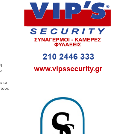
κή
υ
ε τα
 τους