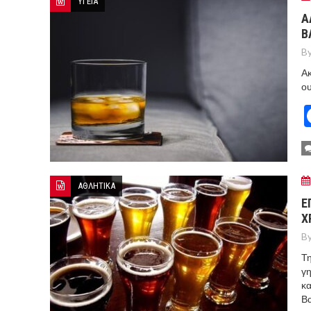
ΥΓΕΙΑ
Α
Β
By
Ακ
ου
ΑΘΛΗΤΙΚΑ
Ε
Χ
By
Τη
γη
κα
Βα