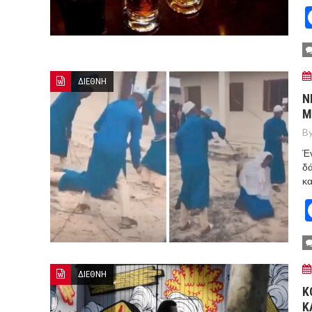
ΔΙΕΘΝΗ
Ν
Μ
By
Έν
δά
κ
ΔΙΕΘΝΗ
Κ
Κ