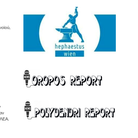
νοϊού,
ν
αν
 ΛΕΑ.