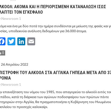
ΛΚΟΟΛ: ΑΚΟΜΑ ΚΑΙ Η ΠΕΡΙΟΡΙΣΜΕΝΗ ΚΑΤΑΝΑΛΩΣΗ ΙΣΩΣ
ΛΑΠΤΕΙ ΤΟΝ ΕΓΚΕΦΑΛΟ
:
Newsroom 1
όμα και ένα με δύο ποτά την ημέρα συνδέονται με μείωση της φαιάς και γ
σίας, υποδεικνύει ανάλυση δεδομένων για 36.000 άτομα.
Facebook
Twitter
LinkedIn
Email
0
26 Απριλίου 2022
ΠΙΣΤΡΟΦΗ ΤΟΥ ΑΛΚΟΟΛ ΣΤΑ ΑΓΓΛΙΚΑ ΓΗΠΕΔΑ ΜΕΤΑ ΑΠΟ 3
ΡΟΝΙΑ
:
Newsroom 1
ν επανεξέταση του νόμου του 1985, που απαγορεύει το αλκοόλ εντός το
πέδου, κατά τη διάρκεια των αγώνων ποδοσφαίρου των πρώτων πέντε
τηγοριών στην Αγγλία, θα πραγματοποιήσει η Κυβέρνηση του Ηνωμένο
σιλείου το προσεχές καλοκαίρι.