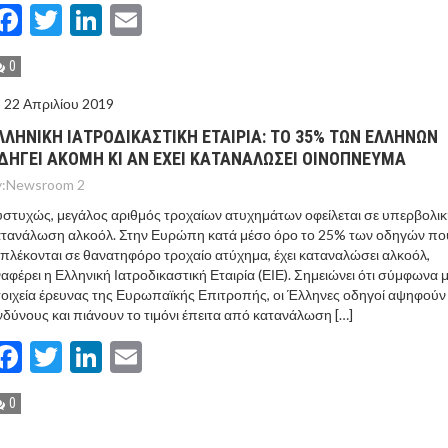
Facebook
Twitter
LinkedIn
Email
0
22 Απριλίου 2019
ΛΛΗΝΙΚΗ ΙΑΤΡΟΔΙΚΑΣΤΙΚΗ ΕΤΑΙΡΙΑ: ΤΟ 35% ΤΩΝ ΕΛΛΗΝΩΝ
ΔΗΓΕΙ ΑΚΟΜΗ ΚΙ ΑΝ ΕΧΕΙ ΚΑΤΑΝΑΛΩΣΕΙ ΟΙΝΟΠΝΕΥΜΑ
:
Newsroom 2
στυχώς, μεγάλος αριθμός τροχαίων ατυχημάτων οφείλεται σε υπερβολι
ατανάλωση αλκοόλ. Στην Ευρώπη κατά μέσο όρο το 25% των οδηγών πο
πλέκονται σε θανατηφόρο τροχαίο ατύχημα, έχει καταναλώσει αλκοόλ,
αφέρει η Ελληνική Ιατροδικαστική Εταιρία (ΕΙΕ). Σημειώνει ότι σύμφωνα μ
οιχεία έρευνας της Ευρωπαϊκής Επιτροπής, οι Έλληνες οδηγοί αψηφούν
νδύνους και πιάνουν το τιμόνι έπειτα από κατανάλωση […]
Facebook
Twitter
LinkedIn
Email
0