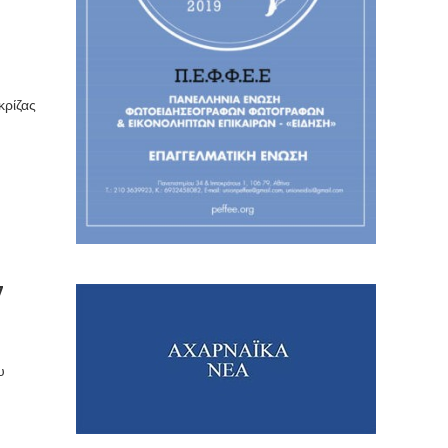
κρίζας
7
υ
υ