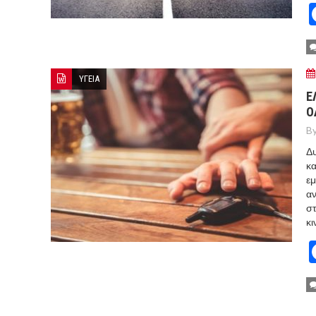
ΥΓΕΙΑ
Ε
Ο
By
Δυ
κ
εμ
αν
στ
κι