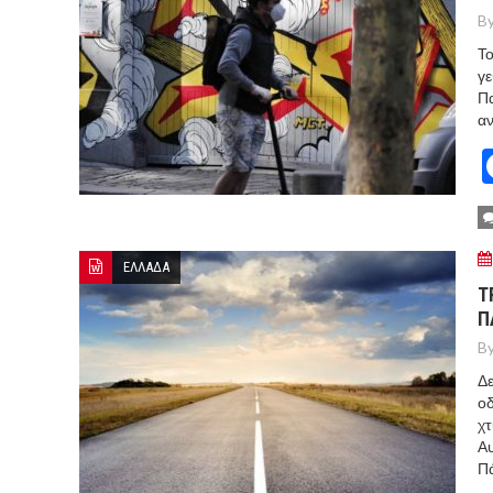
By
Το
γε
Πα
αν
ΕΛΛΑΔΑ
Τ
Π
By
Δε
οδ
χτ
Αυ
Πά