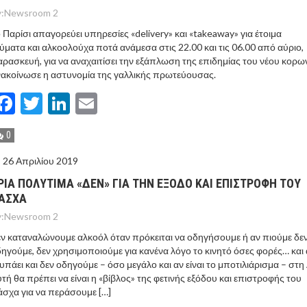
:
Newsroom 2
 Παρίσι απαγορεύει υπηρεσίες «delivery» και «takeaway» για έτοιμα
ύματα και αλκοολούχα ποτά ανάμεσα στις 22.00 και τις 06.00 από αύριο,
ρασκευή, για να αναχαιτίσει την εξάπλωση της επιδημίας του νέου κορω
ακοίνωσε η αστυνομία της γαλλικής πρωτεύουσας.
Facebook
Twitter
LinkedIn
Email
0
26 Απριλίου 2019
ΡIΑ ΠΟΛYΤΙΜΑ «ΔΕΝ» ΓΙΑ ΤΗΝ EΞΟΔΟ ΚΑΙ ΕΠΙΣΤΡΟΦH ΤΟΥ
AΣΧΑ
:
Newsroom 2
ν καταναλώνουμε αλκοόλ όταν πρόκειται να οδηγήσουμε ή αν πιούμε δε
ηγούμε, δεν χρησιμοποιούμε για κανένα λόγο το κινητό όσες φορές… και 
υπάει και δεν οδηγούμε – όσο μεγάλο και αν είναι το μποτιλιάρισμα – στη
τή θα πρέπει να είναι η «βίβλος» της φετινής εξόδου και επιστροφής του
σχα για να περάσουμε […]