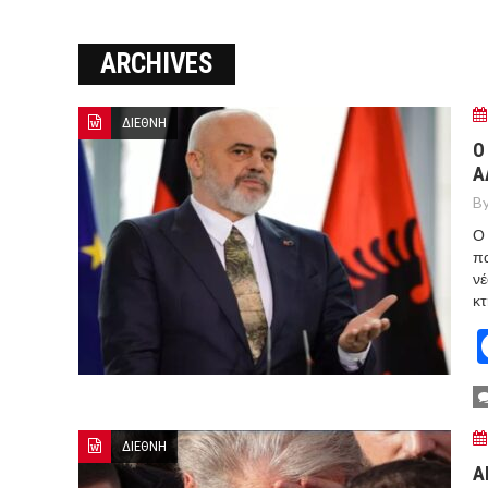
ΞΕΚΙΝΗΣΑΝ ΟΙ ΑΥΤΟΨΙΕΣ ΣΤ
ARCHIVES
ΠΟΡΤΟ ΓΕΡΜΕΝΟ Ο ΕΥΑΓΓ
ΔΙΕΘΝΗ
Ο
Α
By
Ο 
πα
νέ
κτ
ΔΙΕΘΝΗ
A