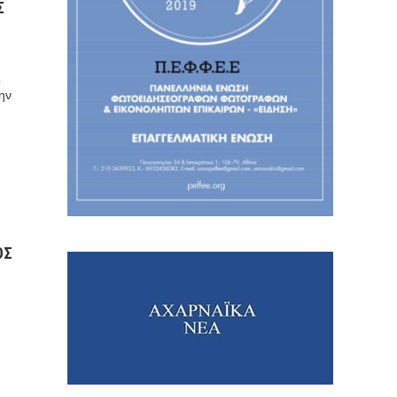
Σ
ς
ην
ΟΣ