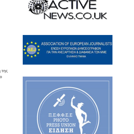
 της
έο