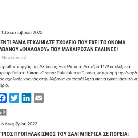
ΙΣ ΠΥΡΟΠΛΗΚΤΕΣ ΠΕΡΙΟΧΕΣ ΤΗΣ ΔΥΤΙΚΗΣ ΑΤΤΙΚΗΣ – ΣΤΟ
ΕΛΟΣ ΤΟΥΡΝΑΣ
13 Σεπτεμβρίου 2023
 ΕΝΤΙ ΡΑΜΑ ΕΓΚΑΙΝΙΑΣΕ ΣΧΟΛΕΙΟ ΠΟΥ ΕΧΕΙ ΤΟ ΟΝΟΜΑ
ΛΒΑΝΟΥ «ΦΙΛΑΘΛΟΥ» ΠΟΥ ΜΑΧΑΙΡΩΣΑΝ ΈΛΛΗΝΕΣ!
:
Newsroom 2
πρωθυπουργός της Αλβανίας Έντι Ράμα τη Δευτέρα 11/9 επέλεξε να
ρευρεθεί στο λύκειο «Gramoz Palushi» στα Τίρανα, με αφορμή την έναρξη
ας σχολικής χρονιάς στην Αλβανία και παράλληλα για να εγκαινιάσει το ν
ήριο.
Facebook
Twitter
LinkedIn
Email
0
6 Δεκεμβρίου 2022
ΓΡΙΟΣ ΠΡΟΠΗΛΑΚΙΣΜΟΣ ΤΟΥ ΣΑΛΙ ΜΠΕΡΙΣΑ ΣΕ ΠΟΡΕΙΑ: