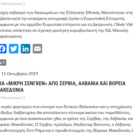
:
Newsroom 2
ήρη σεβασμό των δικαιωμάτων της Ελληνικής Εθνικής Μειονότητας στη
βανία κατά την επικείμενη απογραφή ζητάει η Ευρωπαϊκή Επιτροπή,
μφωνα με τον αρμόδιο Ευρωπαίο επίτροπο για τη Διεύρυνση, Olivér Várh
οποίος απάντησε σε σχετική ερώτηση ευρωβουλευτή της ΝΔ, Μανώλη
φαλογιάννη.
Facebook
Twitter
LinkedIn
Email
0
11 Οκτωβρίου 2019
ΙΑ «ΜΙΚΡH ΣEΝΓΚΕΝ» ΑΠO ΣΕΡΒIΑ, ΑΛΒΑΝIΑ ΚΑΙ ΒOΡΕΙΑ
ΑΚΕΔΟΝIΑ
:
Newsroom 2
 ουρές φορτηγών στα σύνορα των δυτικών Βαλκανίων και η υποχρέωση
ίδειξης διαβατηρίου θα αποτελέσουν σύντομα εικόνα του παρελθόντος,
μφωνα με όσα ανακοίνωσαν χθες οι ηγέτες της Σερβίας, της Αλβανίας και
ρειας Μακεδονίας. Ο Σέρβος πρόεδρος Αλεξάνταρ Βούτσιτς, ο Αλβανός
ρωθυπουργός Εντι Ράμα και ο πρωθυπουργός της Βόρειας Μακεδονίας 