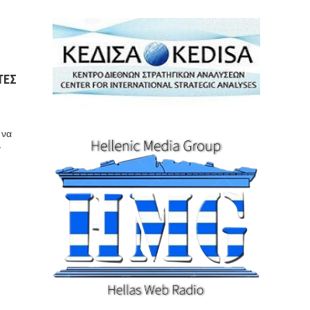
ΤΕΣ
 να
-