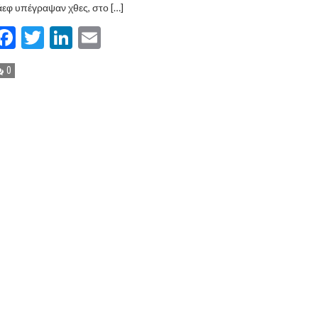
εφ υπέγραψαν χθες, στο […]
Facebook
Twitter
LinkedIn
Email
0