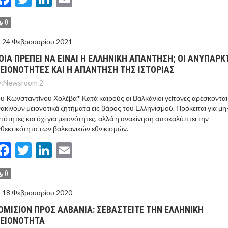
0
24 Φεβρουαρίου 2021
ΟΙΑ ΠΡEΠΕΙ ΝΑ ΕIΝΑΙ Η ΕΛΛΗΝΙΚH ΑΠAΝΤΗΣΗ; ΟΙ ΑΝYΠΑΡΚ
ΕΙΟΝOΤΗΤΕΣ ΚΑΙ Η ΑΠAΝΤΗΣΗ ΤΗΣ ΙΣΤΟΡIΑΣ
:
Newsroom 2
υ Kωνσταντίνου Χολέβα* Κατά καιρούς οι Βαλκάνιοι γείτονες αρέσκονται
ακινούν μειονοτικά ζητήματα εις βάρος του Ελληνισμού. Πρόκειται για μη
τότητες και όχι για μειονότητες, αλλά η ανακίνηση αποκαλύπτει την
θεκτικότητα των βαλκανικών εθνικισμών.
Facebook
Twitter
LinkedIn
Email
0
18 Φεβρουαρίου 2020
ΟΜΙΣΙΟΝ ΠΡΟΣ ΑΛΒΑΝIΑ: ΣΕΒΑΣΤΕIΤΕ ΤΗΝ ΕΛΛΗΝΙΚH
ΕΙΟΝOΤΗΤΑ