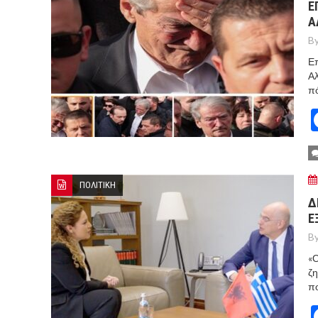
Ε
Α
By
Επ
Αλ
πό
ΠΟΛΙΤΙΚΗ
Δ
Ε
By
«
ζη
πο