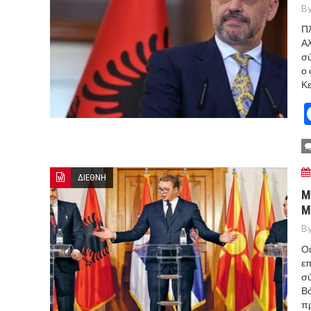
By
Πλ
Αλ
σύ
ο 
Κε
ΔΙΕΘΝΗ
Μ
Μ
By
Οι
επ
σύ
Βό
π