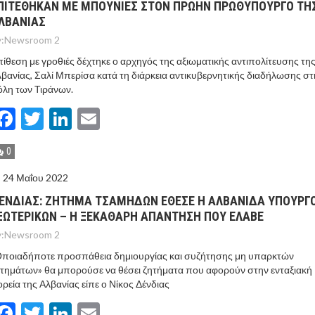
ΠΙΤΕΘΗΚΑΝ ΜΕ ΜΠΟΥΝΙΕΣ ΣΤΟΝ ΠΡΩΗΝ ΠΡΩΘΥΠΟΥΡΓΟ ΤΗ
ΛΒΑΝΙΑΣ
:
Newsroom 2
ίθεση με γροθιές δέχτηκε ο αρχηγός της αξιωματικής αντιπολίτευσης τη
βανίας, Σαλί Μπερίσα κατά τη διάρκεια αντικυβερνητικής διαδήλωσης στ
λη των Τιράνων.
Facebook
Twitter
LinkedIn
Email
0
24 Μαΐου 2022
ΕΝΔΙΑΣ: ΖΗΤΗΜΑ ΤΣΑΜΗΔΩΝ ΕΘΕΣΕ Η ΑΛΒΑΝΙΔΑ ΥΠΟΥΡΓ
ΞΩΤΕΡΙΚΩΝ – Η ΞΕΚΑΘΑΡΗ ΑΠΑΝΤΗΣΗ ΠΟΥ ΕΛΑΒΕ
:
Newsroom 2
Οποιαδήποτε προσπάθεια δημιουργίας και συζήτησης μη υπαρκτών
τημάτων» θα μπορούσε να θέσει ζητήματα που αφορούν στην ενταξιακή
ρεία της Αλβανίας είπε ο Νίκος Δένδιας
Facebook
Twitter
LinkedIn
Email