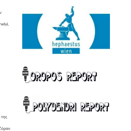
ν
elyi,
 της
Ζόραν