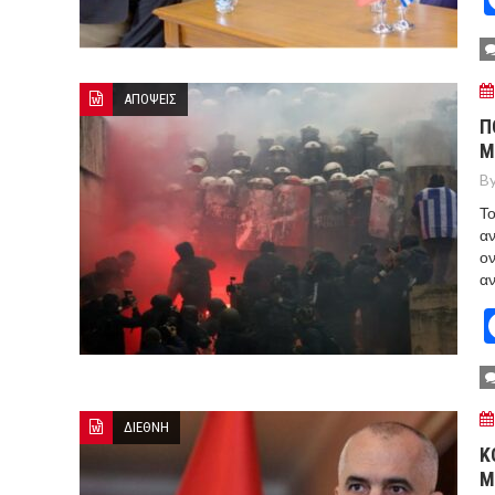
ΑΠΟΨΕΙΣ
Π
Μ
By
Το
αν
ον
αν
ΔΙΕΘΝΗ
Κ
Μ