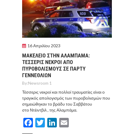
16 Απριλίου 2023
ΜΑΚΕΛΕΙΟ ΣΤΗΝ ΑΛΑΜΠΑΜΑ:
ΤΕΣΣΕΡΙΣ ΝΕΚΡΟΙ ΑΠΟ
ΠΥΡΟΒΟΛΙΣΜΟΥΣ ΣΕ ΠΑΡΤΥ
ΓΕΝΝΕΘΛΙΩΝ
By:
Newsroom 1
Τέσσερις νεκροί και πολλοί τραυματίες είναι ο
τραγικός απολογισμός των πυροβολισμών που
σημειώθηκαν το βράδυ του Σαββάτου
στο Ντέιντβιλ , της Αλαμπάμα.
Facebook
Twitter
LinkedIn
Email