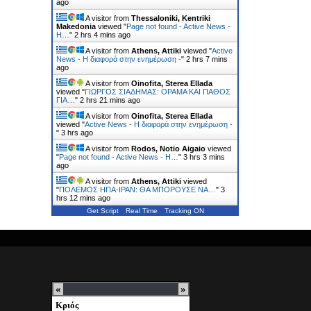
ago
A visitor from
Thessaloniki, Kentriki
Makedonia
viewed "
Page not found - Active News -
Η…
"
2 hrs 4 mins ago
A visitor from
Athens, Attiki
viewed "
Active
News - Η διαφορά στην ενημέρωση -
"
2 hrs 7 mins
ago
A visitor from
Oinofita, Sterea Ellada
viewed "
ΓΙΩΡΓΟΣ ΣΙΑΔΗΜΑΣ: ΟΡΑΜΑ ΚΑΙ ΠΑΘΟΣ
ΓΙΑ…
"
2 hrs 21 mins ago
A visitor from
Oinofita, Sterea Ellada
viewed "
Active News - Η διαφορά στην ενημέρωση -
"
3 hrs ago
A visitor from
Rodos, Notio Aigaio
viewed
"
Page not found - Active News - Η…
"
3 hrs 3 mins
ago
A visitor from
Athens, Attiki
viewed
"
ΠΟΛΕΜΟΣ ΗΠΑ-ΙΡΑΝ: ΘΑ ΜΠΟΡΟΥΣΕ ΝΑ…
"
3
hrs 12 mins ago
Get Script
Real Time
Tracking ON