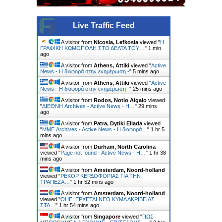
Live Traffic Feed
A visitor from
Nicosia, Lefkosia
viewed "
Η
ΓΡΑΦΙΚΗ ΚΩΜΟΠΟΛΗ ΣΤΟ ΔΕΛΤΑ ΤΟΥ…
"
1 min
ago
A visitor from
Athens, Attiki
viewed "
Active
News - Η διαφορά στην ενημέρωση -
"
5 mins ago
A visitor from
Athens, Attiki
viewed "
Active
News - Η διαφορά στην ενημέρωση -
"
25 mins ago
A visitor from
Rodos, Notio Aigaio
viewed
"
ΔΙΕΘΝΗ Archives - Active News - Η…
"
29 mins
ago
A visitor from
Patra, Dytiki Ellada
viewed
"
ΜΜΕ Archives - Active News - Η διαφορά…
"
1 hr 5
mins ago
A visitor from
Durham, North Carolina
viewed "
Page not found - Active News - Η…
"
1 hr 38
mins ago
A visitor from
Amsterdam, Noord-holland
viewed "
ΡΕΚΟΡ ΚΕΡΔΟΦΟΡΙΑΣ ΓΙΑ ΤΗΝ
ΤΡΑΠΕΖΑ…
"
1 hr 52 mins ago
A visitor from
Amsterdam, Noord-holland
viewed "
ΟΗΕ: ΕΡΧΕΤΑΙ ΝΕΟ ΚΥΜΑ ΑΚΡΙΒΕΙΑΣ
ΣΤΑ…
"
1 hr 54 mins ago
A visitor from
Singapore
viewed "
ΠΩΣ