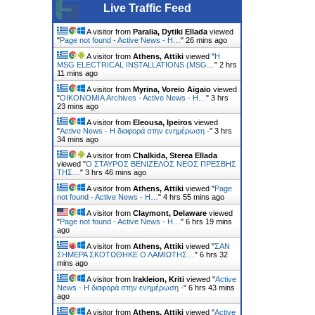
Live Traffic Feed
A visitor from
Paralia, Dytiki Ellada
viewed
"
Page not found - Active News - Η…
"
26 mins ago
A visitor from
Athens, Attiki
viewed "
Η
MSG ELECTRICAL INSTALLATIONS (MSG…
"
2 hrs
11 mins ago
A visitor from
Myrina, Voreio Aigaio
viewed
"
ΟΙΚΟΝΟΜΙΑ Archives - Active News - Η…
"
3 hrs
23 mins ago
A visitor from
Eleousa, Ipeiros
viewed
"
Active News - Η διαφορά στην ενημέρωση -
"
3 hrs
34 mins ago
A visitor from
Chalkida, Sterea Ellada
viewed "
Ο ΣΤΑΥΡΟΣ ΒΕΝΙΖΕΛΟΣ ΝΕΟΣ ΠΡΕΣΒΗΣ
ΤΗΣ…
"
3 hrs 46 mins ago
A visitor from
Athens, Attiki
viewed "
Page
not found - Active News - Η…
"
4 hrs 55 mins ago
A visitor from
Claymont, Delaware
viewed
"
Page not found - Active News - Η…
"
6 hrs 19 mins
ago
A visitor from
Athens, Attiki
viewed "
ΣΑΝ
ΣΗΜΕΡΑ ΣΚΟΤΩΘΗΚΕ Ο ΛΑΜΙΩΤΗΣ…
"
6 hrs 32
mins ago
A visitor from
Irakleion, Kriti
viewed "
Active
News - Η διαφορά στην ενημέρωση -
"
6 hrs 43 mins
ago
A visitor from
Athens, Attiki
viewed "
Active