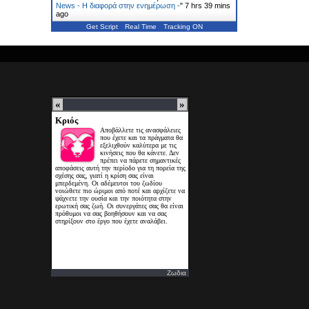
News - Η διαφορά στην ενημέρωση -
"
7 hrs 39 mins
ago
Get Script
Real Time
Tracking ON
Ζωδια