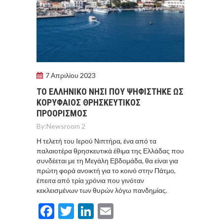
7 Απριλίου 2023
ΤΟ ΕΛΛΗΝΙΚΟ ΝΗΣΙ ΠΟΥ ΨΗΦΙΣΤΗΚΕ ΩΣ
ΚΟΡΥΦΑΙΟΣ ΘΡΗΣΚΕΥΤΙΚΟΣ
ΠΡΟΟΡΙΣΜΟΣ
By:
Newsroom 2
Η τελετή του Ιερού Νιπτήρα, ένα από τα
παλαιοτέρα θρησκευτικά έθιμα της Ελλάδας που
συνδέεται με τη Μεγάλη Εβδομάδα, θα είναι για
πρώτη φορά ανοικτή για το κοινό στην Πάτμο,
έπειτα από τρία χρόνια που γινόταν
κεκλεισμένων των θυρών λόγω πανδημίας.
Facebook
Twitter
LinkedIn
Email