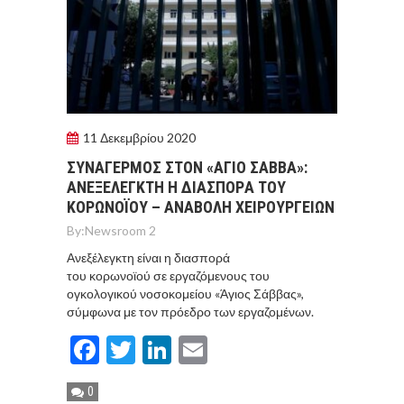
11 Δεκεμβρίου 2020
ΣΥΝΑΓΕΡΜOΣ ΣΤΟΝ «AΓΙΟ ΣAΒΒΑ»:
ΑΝΕΞEΛΕΓΚΤΗ Η ΔΙΑΣΠΟΡA ΤΟΥ
ΚΟΡΩΝΟΪΟY – ΑΝΑΒΟΛH ΧΕΙΡΟΥΡΓΕIΩΝ
By:
Newsroom 2
Ανεξέλεγκτη είναι η διασπορά
του κορωνοϊού σε εργαζόμενους του
ογκολογικού νοσοκομείου «Άγιος Σάββας»,
σύμφωνα με τον πρόεδρο των εργαζομένων.
Facebook
Twitter
LinkedIn
Email
0