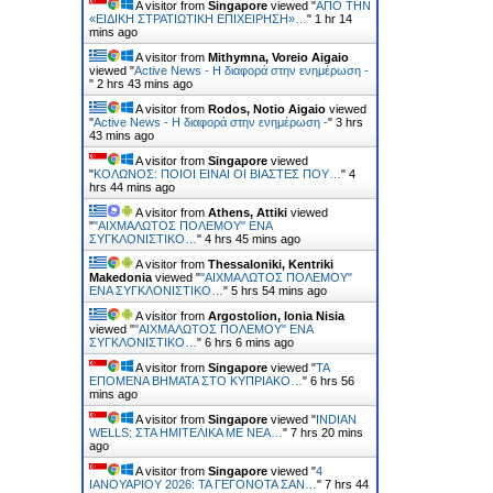
A visitor from
Singapore
viewed "
ΑΠΟ ΤΗΝ
«ΕΙΔΙΚΗ ΣΤΡΑΤΙΩΤΙΚΗ ΕΠΙΧΕΙΡΗΣΗ»…
"
1 hr 14
mins ago
A visitor from
Mithymna, Voreio Aigaio
viewed "
Active News - Η διαφορά στην ενημέρωση -
"
2 hrs 43 mins ago
A visitor from
Rodos, Notio Aigaio
viewed
"
Active News - Η διαφορά στην ενημέρωση -
"
3 hrs
43 mins ago
A visitor from
Singapore
viewed
"
ΚΟΛΩΝΟΣ: ΠΟΙΟΙ ΕΙΝΑΙ ΟΙ ΒΙΑΣΤΕΣ ΠΟΥ…
"
4
hrs 44 mins ago
A visitor from
Athens, Attiki
viewed
"
"ΑΙΧΜΑΛΩΤΟΣ ΠΟΛΕΜΟΥ" ΕΝΑ
ΣΥΓΚΛΟΝΙΣΤΙΚΟ…
"
4 hrs 45 mins ago
A visitor from
Thessaloniki, Kentriki
Makedonia
viewed "
"ΑΙΧΜΑΛΩΤΟΣ ΠΟΛΕΜΟΥ"
ΕΝΑ ΣΥΓΚΛΟΝΙΣΤΙΚΟ…
"
5 hrs 54 mins ago
A visitor from
Argostolion, Ionia Nisia
viewed "
"ΑΙΧΜΑΛΩΤΟΣ ΠΟΛΕΜΟΥ" ΕΝΑ
ΣΥΓΚΛΟΝΙΣΤΙΚΟ…
"
6 hrs 6 mins ago
A visitor from
Singapore
viewed "
ΤΑ
ΕΠΟΜΕΝΑ ΒΗΜΑΤΑ ΣΤΟ ΚΥΠΡΙΑΚΟ…
"
6 hrs 56
mins ago
A visitor from
Singapore
viewed "
INDIAN
WELLS: ΣΤΑ ΗΜΙΤΕΛΙΚΑ ΜΕ ΝΕΑ…
"
7 hrs 20 mins
ago
A visitor from
Singapore
viewed "
4
ΙΑΝΟΥΑΡΙΟΥ 2026: ΤΑ ΓΕΓΟΝΟΤΑ ΣΑΝ…
"
7 hrs 44