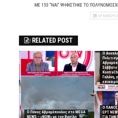
ΜΕ 153 "ΝΑΙ" ΨΗΦΙΣΤΗΚΕ ΤΟ ΠΟΛΥΝΟΜΟΣΧ
19 ΜΑΪ́ΟΥ 
RELATED POST
Ο Αναπλ
Πολιτισ
Αβραμόπο
Σάββατο 
KontraCh
Γαλάνη, 
επικαιρό
Ο ΠΑΝΟΣ
Ο Πάνος Αβραμόπουλος στο MEGA
ΕΡΤ NEW
NEWS – «NOW» με τον Βασίλη
ΓΙΑ ΤΗΝ