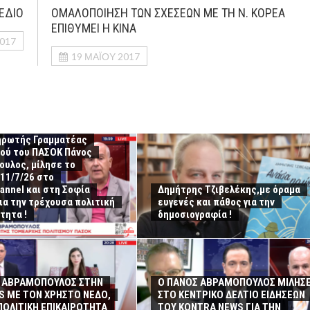
ΕΔΙΟ
ΟΜΑΛΟΠΟΙΗΣΗ ΤΩΝ ΣΧΕΣΕΩΝ ΜΕ ΤΗ Ν. ΚΟΡΕΑ
ΕΠΙΘΥΜΕΙ Η ΚΙΝΑ
2017
19 ΜΑΪ́ΟΥ 2017
ηρωτής Γραμματέας
μού του ΠΑΣΟΚ Πάνος
υλος, μίλησε το
11/7/26 στο
annel και στη Σοφία
Δημήτρης Τζιβελέκης,με όραμα
για την τρέχουσα πολιτική
ευγενές και πάθος για την
τητα !
δημοσιογραφία !
 ΑΒΡΑΜΟΠΟΥΛΟΣ ΣΤΗΝ
Ο ΠΑΝΟΣ ΑΒΡΑΜΟΠΟΥΛΟΣ ΜΙΛΗΣ
S ΜΕ ΤΟΝ ΧΡΗΣΤΟ ΝΕΔΟ,
ΣΤΟ ΚΕΝΤΡΙΚΟ ΔΕΛΤΙΟ ΕΙΔΗΣΕΩΝ
 ΠΟΛΙΤΙΚΗ ΕΠΙΚΑΙΡΟΤΗΤΑ
ΤΟΥ KONTRA NEWS ΓΙΑ ΤΗΝ