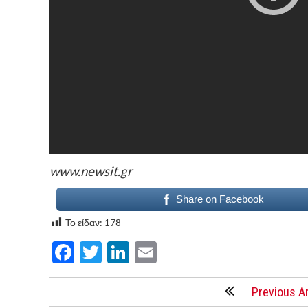
www.newsit.gr
Share on Facebook
Το είδαν:
178
Facebook
Twitter
LinkedIn
Email
Previous Ar