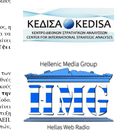
ιους
ς, η
α να
ίνει
έψει
 των
θνές
κούς
 την
οδο.
αίνει
τυξη
ΑΕΠ.
τών,