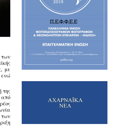
 των
ϊκής
, με
 ενώ
 της
 από
ρέος
ωνία
 των
ριξη