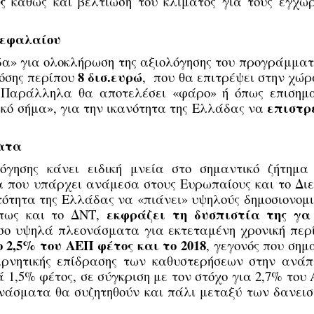
ς
καθώς και βελτίωση του κλίματος για τους εγχώρ
κεφαλαίου
α» για ολοκλήρωση της αξιολόγησης του προγράμματο
8 δισ.ευρώ
δόσης περίπου
, που θα επιτρέψει στην χώρ
. Παράλληλα θα αποτελέσει «φάρο» ή όπως επισημα
επιστρ
ικό σήμα», για την ικανότητα της Ελλάδας να
ατα
λόγησης κάνει ειδική μνεία στο σημαντικό ζήτημα
 που υπάρχει ανάμεσα στους Ευρωπαίους και το Διε
ότητα της Ελλάδας να «πιάνει» υψηλούς δημοσιονομι
εκφράζει τη δυσπιστία της γα
όπως και το ΔΝΤ,
όσο υψηλά πλεονάσματα για εκτεταμένη χρονική περί
ο 2,5% του ΑΕΠ φέτος και το 2018
, γεγονός που σημ
αρνητικής επίδρασης των καθυστερήσεων στην ανάπ
1,5% φέτος, σε σύγκριση με τον στόχο για 2,7% του 
νάσματα θα συζητηθούν και πάλι μεταξύ των δανεισ