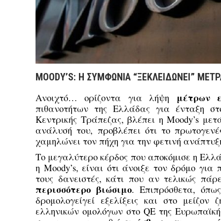
MOODY’S: Η ΣΥΜΦΩΝΙΑ “ΞΕΚΛΕΙΔΩΝΕΙ” ΜΕΤΡΑ
μέτρων ε
Ανοιχτό… ορίζοντα για λήψη
πιθανοτήτων της Ελλάδας για ένταξη στ
Κεντρικής Τράπεζας, βλέπει η Moody’s μετ
ανάλυσή του, προβλέπει ότι το πρωτογενέ
χαμηλώνει τον πήχη για την φετινή ανάπτυξ
Το μεγαλύτερο κέρδος που αποκόμισε η Ελλά
η Moody’s, είναι ότι άνοιξε τον δρόμο γι
τους δανειστές, κάτι που αν τελικώς πάρ
περισσότερο βιώσιμο
. Επιπρόσθετα, όπω
δρομολογείγεί εξελίξεις και στο μείζον
ελληνικών ομολόγων στο QE της Ευρωπαϊκή