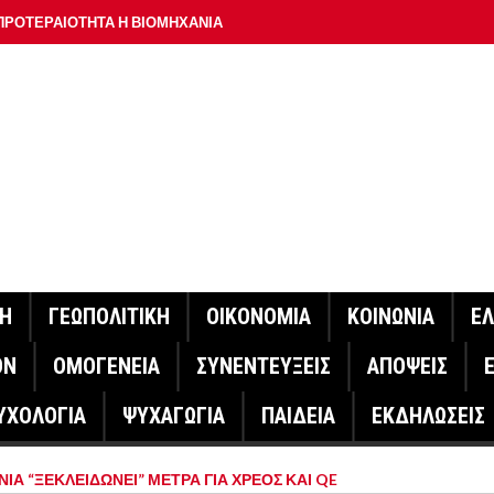
ΠΡΟΤΕΡΑΙΟΤΗΤΑ Η ΒΙΟΜΗΧΑΝΙΑ
ΟΝ ΣΠΟΥΔΑΙΟΤΕΡΟ ΕΡΜΗΝΕΥΤΗ ΛΑΚΗ ΧΑΛΚΙΑ –
ΑΦΕΙΟ ΑΘΗΝΩΝ
ΟΙΓΕΙ Η ΠΛΑΤΦΟΡΜΑ
ΓΟΝΟΤΑ ΣΑΝ ΣΗΜΕΡΑ
ΑΚΟΙΝΩΣΕ Ο ΜΗΤΣΟΤΑΚΗΣ ΓΙΑ ΤΟΥΣ ΠΥΡΟΠΛΗΚΤΟΥΣ
ΙΣ ΠΥΡΟΠΛΗΚΤΕΣ ΠΕΡΙΟΧΕΣ ΤΗΣ ΔΥΤΙΚΗΣ ΑΤΤΙΚΗΣ – ΣΤΟ
ΝΗ
ΓΕΩΠΟΛΙΤΙΚΗ
ΟΙΚΟΝΟΜΙΑ
ΚΟΙΝΩΝΙΑ
Ε
ΕΛΟΣ ΤΟΥΡΝΑΣ
ΟΝ
ΟΜΟΓΕΝΕΙΑ
ΣΥΝΕΝΤΕΥΞΕΙΣ
ΑΠΟΨΕΙΣ
ΗΝΑΣ ΕΡΕΥΝΗΤΗΣ ΣΤΗ ΔΑΝΙΑ ΣΧΕΔΙΑΖΕΙ DRONE ΓΙΑ ΤΗ
ΥΧΟΛΟΓΙΑ
ΨΥΧΑΓΩΓΙΑ
ΠΑΙΔΕΙΑ
ΕΚΔΗΛΩΣΕΙΣ
ΓΟΝΟΤΑ ΣΑΝ ΣΗΜΕΡΑ
ΙΑ “ΞΕΚΛΕΙΔΩΝΕΙ” ΜΕΤΡΑ ΓΙΑ ΧΡΕΟΣ ΚΑΙ QE