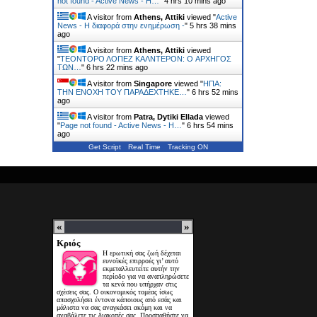
not found - Active News - Η…
"
4 hrs 10 mins ago
A visitor from
Athens, Attiki
viewed "
Active
News - Η διαφορά στην ενημέρωση -
"
5 hrs 38 mins
ago
A visitor from
Athens, Attiki
viewed
"
ΤΕΟΝΤΟΡΟ ΛΟΠΕΖ ΚΑΛΝΤΕΡΟΝ: O ΑΡΧΗΓΟΣ
ΤΩΝ…
"
6 hrs 22 mins ago
A visitor from
Singapore
viewed "
ΗΠΑ:
ΤΗΝ ΕΝΟΧH ΤΟΥ ΠΑΡΑΔEΧΤΗΚΕ…
"
6 hrs 52 mins
ago
A visitor from
Patra, Dytiki Ellada
viewed
"
Page not found - Active News - Η…
"
6 hrs 54 mins
ago
Get Script
Real Time
Tracking ON