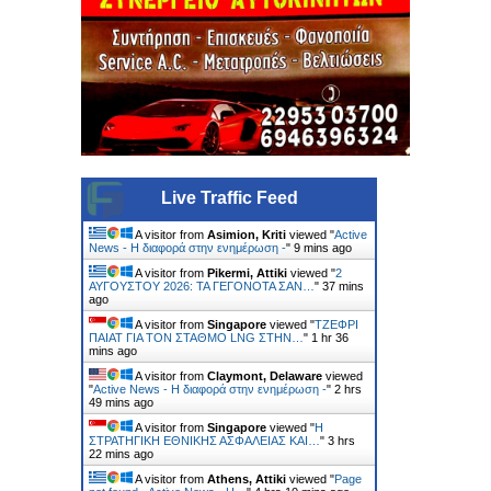
Live Traffic Feed
A visitor from
Asimion, Kriti
viewed "
Active
News - Η διαφορά στην ενημέρωση -
"
9 mins ago
A visitor from
Pikermi, Attiki
viewed "
2
ΑΥΓΟΥΣΤΟΥ 2026: ΤΑ ΓΕΓΟΝΟΤΑ ΣΑΝ…
"
37 mins
ago
A visitor from
Singapore
viewed "
ΤΖΕΦΡΙ
ΠΑΙΑΤ ΓΙΑ ΤΟΝ ΣΤΑΘΜΟ LNG ΣΤΗΝ…
"
1 hr 36
mins ago
A visitor from
Claymont, Delaware
viewed
"
Active News - Η διαφορά στην ενημέρωση -
"
2 hrs
49 mins ago
A visitor from
Singapore
viewed "
Η
ΣΤΡΑΤΗΓΙΚΗ ΕΘΝΙΚΗΣ ΑΣΦΑΛΕΙΑΣ ΚΑΙ…
"
3 hrs
22 mins ago
A visitor from
Athens, Attiki
viewed "
Page