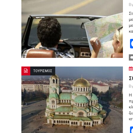
By
Στ
με
με
κα
ΤΟΥΡΙΣΜΟΣ
Σ
By
Η 
πρ
κλ
ζω
ισ