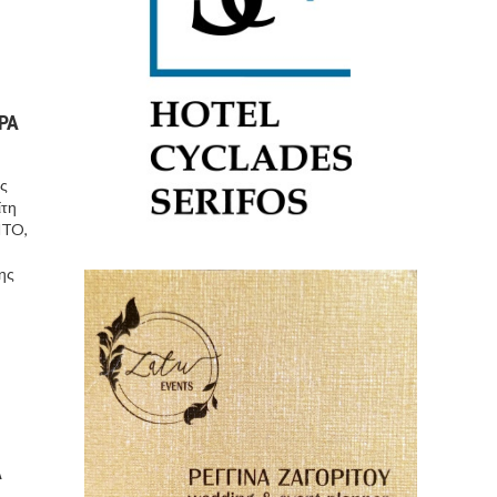
ΡΑ
ης
ίτη
NTO,
ης
Α