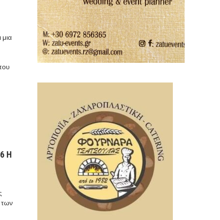
 μια
όπου
6 Η
ς
 των