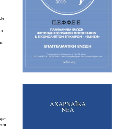
λία
το
αι
ωμα
εται