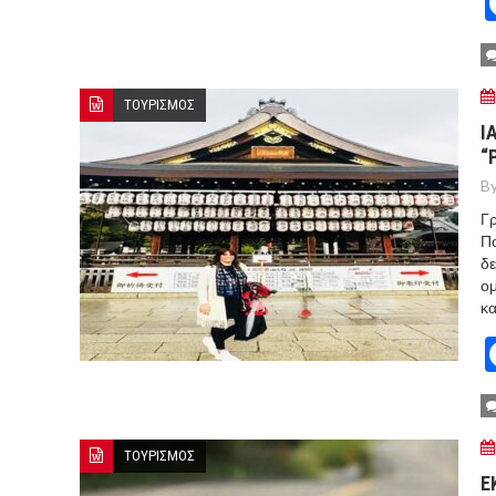
ΤΟΥΡΙΣΜΟΣ
Ι
“
By
Γρ
Πο
δε
ομ
κα
ΤΟΥΡΙΣΜΟΣ
Ε