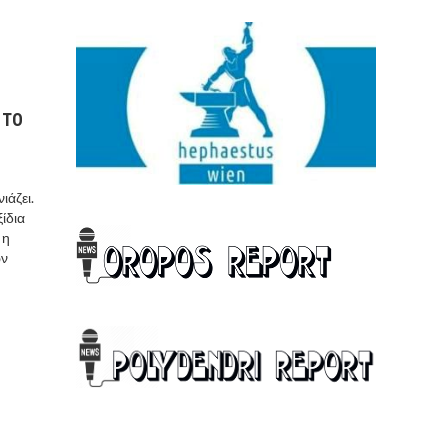
 ΤΟ
ιάζει.
ίδια
 η
ων