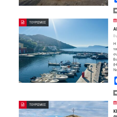
ΤΟΥΡΙΣΜΟΣ
Α
By
Η 
τ
συ
Bc
(
Νο
ΤΟΥΡΙΣΜΟΣ
Κ
Θ