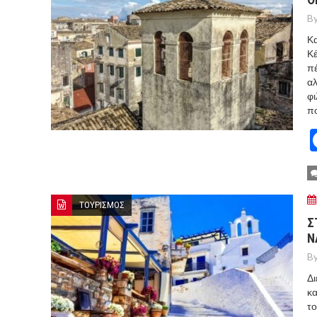
By
Κα
Κέ
πέ
αλ
φι
πο
ΤΟΥΡΙΣΜΟΣ
Σ
Ν
By
Δι
κα
το