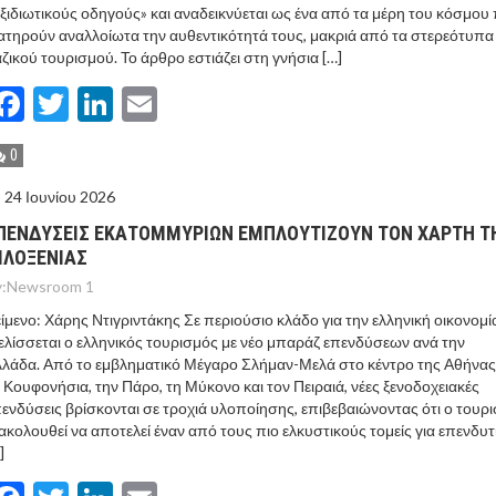
ξιδιωτικούς οδηγούς» και αναδεικνύεται ως ένα από τα μέρη του κόσμου
ατηρούν αναλλοίωτα την αυθεντικότητά τους, μακριά από τα στερεότυπα
ζικού τουρισμού. Το άρθρο εστιάζει στη γνήσια […]
Facebook
Twitter
LinkedIn
Email
0
24 Ιουνίου 2026
ΠΕΝΔΥΣΕΙΣ ΕΚΑΤΟΜΜΥΡΙΩΝ ΕΜΠΛΟΥΤΙΖΟΥΝ ΤΟΝ ΧΑΡΤΗ Τ
ΙΛΟΞΕΝΙΑΣ
:
Newsroom 1
ίμενο: Χάρης Ντιγριντάκης Σε περιούσιο κλάδο για την ελληνική οικονομί
ελίσσεται ο ελληνικός τουρισμός με νέο μπαράζ επενδύσεων ανά την
λάδα. Από το εμβληματικό Μέγαρο Σλήμαν-Μελά στο κέντρο της Αθήνας
 Κουφονήσια, την Πάρο, τη Μύκονο και τον Πειραιά, νέες ξενοδοχειακές
ενδύσεις βρίσκονται σε τροχιά υλοποίησης, επιβεβαιώνοντας ότι ο τουρ
ακολουθεί να αποτελεί έναν από τους πιο ελκυστικούς τομείς για επενδυτ
]