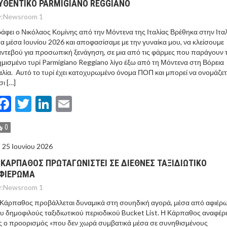
ΥΘΕΝΤΙΚΟ PARMIGIANO REGGIANO
:
Newsroom 1
άφει ο Νικόλαος Κομίνης από την Μόντενα της Ιταλίας Βρέθηκα στην Ιτα
α μέσα Ιουνίου 2026 και αποφασίσαμε με την γυναίκα μου, να κλείσουμε
ντεβού για προσωπική ξενάγηση, σε μια από τις φάρμες που παράγουν 
μισμένο τυρί Parmigiano Reggiano λίγο έξω από τη Μόντενα στη Βόρεια
αλία. Αυτό το τυρί έχει κατοχυρωμένο όνομα ΠΟΠ και μπορεί να ονομάζετ
σι […]
Facebook
Twitter
LinkedIn
Email
0
25 Ιουνίου 2026
 ΚΑΡΠΑΘΟΣ ΠΡΩΤΑΓΩΝΙΣΤΕΙ ΣΕ ΔΙΕΘΝΕΣ ΤΑΞΙΔΙΩΤΙΚΟ
ΦΙΕΡΩΜΑ
:
Newsroom 1
Κάρπαθος προβάλλεται δυναμικά στη σουηδική αγορά, μέσα από αφιέρ
υ δημοφιλούς ταξιδιωτικού περιοδικού Bucket List. Η Κάρπαθος αναφέρ
 ο προορισμός «που δεν χωρά συμβατικά μέσα σε συνηθισμένους