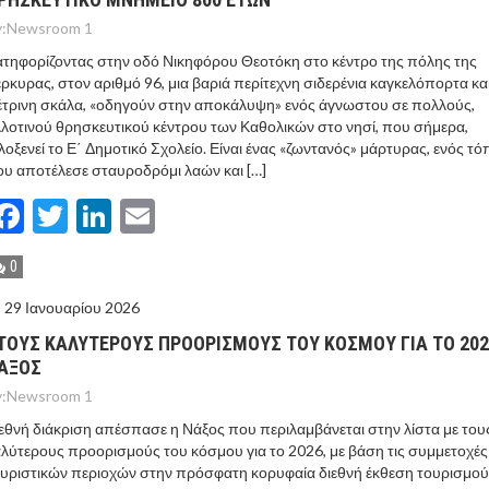
:
Newsroom 1
τηφορίζοντας στην οδό Νικηφόρου Θεοτόκη στο κέντρο της πόλης της
ρκυρας, στον αριθμό 96, μια βαριά περίτεχνη σιδερένια καγκελόπορτα και
τρινη σκάλα, «οδηγούν στην αποκάλυψη» ενός άγνωστου σε πολλούς,
λοτινού θρησκευτικού κέντρου των Καθολικών στο νησί, που σήμερα,
λοξενεί το Ε΄ Δημοτικό Σχολείο. Είναι ένας «ζωντανός» μάρτυρας, ενός τ
υ αποτέλεσε σταυροδρόμι λαών και […]
Facebook
Twitter
LinkedIn
Email
0
29 Ιανουαρίου 2026
ΤΟΥΣ ΚΑΛΥΤΕΡΟΥΣ ΠΡΟΟΡΙΣΜΟΥΣ ΤΟΥ ΚΟΣΜΟΥ ΓΙΑ ΤΟ 202
ΑΞΟΣ
:
Newsroom 1
εθνή διάκριση απέσπασε η Νάξος που περιλαμβάνεται στην λίστα με του
λύτερους προορισμούς του κόσμου για το 2026, με βάση τις συμμετοχές
υριστικών περιοχών στην πρόσφατη κορυφαία διεθνή έκθεση τουρισμού