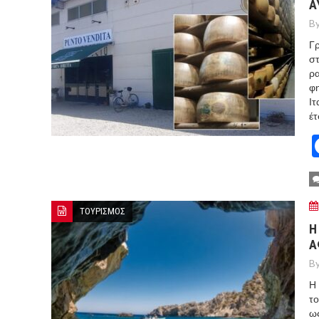
Α
By
Γρ
στ
ρα
φη
Ιτ
έτ
ΤΟΥΡΙΣΜΟΣ
Η
Α
By
Η 
το
ως