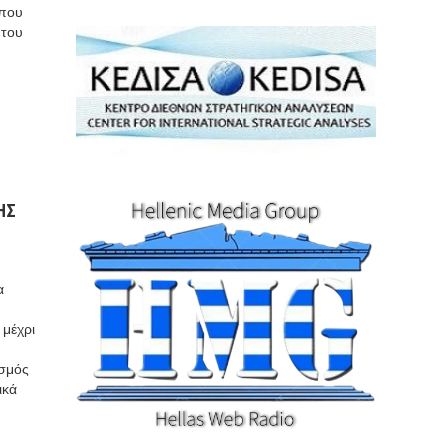
 που
 του
ΗΣ
α
 μέχρι
ισμός
ικά