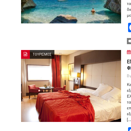
τα
δι
μα
ΤΟΥΡΙΣΜΟΣ
Ε
Φ
By
Κε
εξ
Ελ
τα
επ
εξ
[…