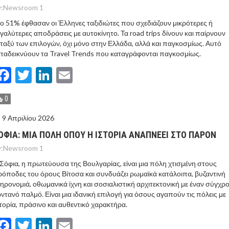
:
Newsroom 1
ο 51% έφθασαν οι Έλληνες ταξιδιώτες που σχεδιάζουν μικρότερες ή
γαλύτερες αποδράσεις με αυτοκίνητο. Τα road trips δίνουν και παίρνουν
ταξύ των επιλογών, όχι μόνο στην Ελλάδα, αλλά και παγκοσμίως. Αυτό
ταδεικνύουν τα Travel Trends που καταγράφονται παγκοσμίως.
Facebook
Twitter
LinkedIn
Email
0
9 Απριλίου 2026
ΟΦΙΑ: ΜΙΑ ΠΟΛΗ ΟΠΟΥ Η ΙΣΤΟΡΙΑ ΑΝΑΠΝΕΕΙ ΣΤΟ ΠΑΡΟΝ
:
Newsroom 1
Σόφια, η πρωτεύουσα της Βουλγαρίας, είναι μια πόλη χτισμένη στους
όποδες του όρους Βίτοσα και συνδυάζει ρωμαϊκά κατάλοιπα, βυζαντινή
ηρονομιά, οθωμανικά ίχνη και σοσιαλιστική αρχιτεκτονική με έναν σύγχρο
ντανό παλμό. Είναι μια ιδανική επιλογή για όσους αγαπούν τις πόλεις με
τορία, πράσινο και αυθεντικό χαρακτήρα.
Facebook
Twitter
LinkedIn
Email