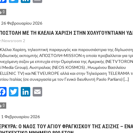
0
26 Φεβρουαρίου 2026
ΠΟΣΤΟΛΗ ΜΕ ΤΗ ΚΛΕΛΙΑ ΧΑΡΙΣΗ ΣΤΗΝ ΧΟΛΥΓΟΥΝΤΙΑΝΗ ΥΔ
:
Newsroom 2
Κλέλια Χαρίση, τηλεοπτική παραγωγός και παρουσιάστρια της δίγλωσσ
αξιδιωτικής εκπομπής ΑΠΟΣΤΟΛΗ-MISSION η οποία προβαλλεται για τρ
νεχόμενη σεζον με επιτυχία στην Ομογένεια της Αμερικής (NETVTORO
i Media Group), Αυστραλιας (ΝEOS KOSMOS) , Ηνωμένου Βασιλείου
HELLENIC TV) και NETVEUROPE αλλά και στην Τηλεόραση TELERAMA τ
τίου Ιταλίας (σε συνεργασία με τον Γενικό διευθυντή Paolo Parliaro) […]
Facebook
Twitter
LinkedIn
Email
0
1 Φεβρουαρίου 2026
ΕΡΚΥΡΑ: Ο ΝΑΟΣ ΤΟΥ ΑΓΙΟΥ ΦΡΑΓΚΙΣΚΟΥ ΤΗΣ ΑΣΙΖΗΣ – ΕΝ
ΡΗΣΚΕΥΤΙΚΟ ΜΝΗΜΕΙΟ 800 ΕΤΩΝ