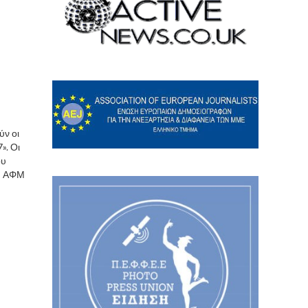
ύν οι
». Οι
ου
υ: ΑΦΜ