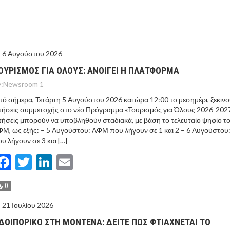
ΙΣ ΠΥΡΟΠΛΗΚΤΕΣ ΠΕΡΙΟΧΕΣ ΤΗΣ ΔΥΤΙΚΗΣ ΑΤΤΙΚΗΣ – ΣΤΟ
ΕΛΟΣ ΤΟΥΡΝΑΣ
6 Αυγούστου 2026
ΟΥΡΙΣΜΟΣ ΓΙΑ ΟΛΟΥΣ: ΑΝΟΙΓΕΙ Η ΠΛΑΤΦΟΡΜΑ
:
Newsroom 1
ό σήμερα, Τετάρτη 5 Αυγούστου 2026 και ώρα 12:00 το μεσημέρι, ξεκινο
τήσεις συμμετοχής στο νέο Πρόγραμμα «Τουρισμός για Όλους 2026-2027
τήσεις μπορούν να υποβληθούν σταδιακά, με βάση το τελευταίο ψηφίο τ
Μ, ως εξής: – 5 Αυγούστου: ΑΦΜ που λήγουν σε 1 και 2 – 6 Αυγούστο
υ λήγουν σε 3 και […]
Facebook
Twitter
LinkedIn
Email
0
21 Ιουλίου 2026
ΔΟΙΠΟΡΙΚΟ ΣΤΗ ΜΟΝΤΕΝΑ: ΔΕΙΤΕ ΠΩΣ ΦΤΙΑΧΝΕΤΑΙ ΤΟ