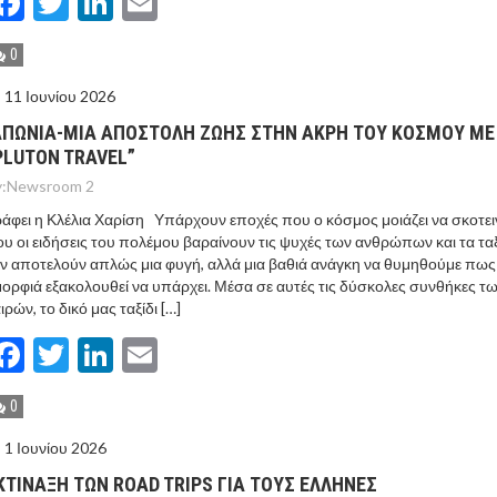
Facebook
Twitter
LinkedIn
Email
0
11 Ιουνίου 2026
ΑΠΩΝΙΑ-ΜΙΑ ΑΠΟΣΤΟΛΗ ΖΩΗΣ ΣΤΗΝ ΑΚΡΗ ΤΟΥ ΚΟΣΜΟΥ ΜΕ
PLUTON TRAVEL”
:
Newsroom 2
άφει η Κλέλια Χαρίση Υπάρχουν εποχές που ο κόσμος μοιάζει να σκοτειν
υ οι ειδήσεις του πολέμου βαραίνουν τις ψυχές των ανθρώπων και τα ταξ
ν αποτελούν απλώς μια φυγή, αλλά μια βαθιά ανάγκη να θυμηθούμε πως
ορφιά εξακολουθεί να υπάρχει. Μέσα σε αυτές τις δύσκολες συνθήκες τ
ιρών, το δικό μας ταξίδι […]
Facebook
Twitter
LinkedIn
Email
0
1 Ιουνίου 2026
ΚΤΙΝΑΞΗ ΤΩΝ ROAD TRIPS ΓΙΑ ΤΟΥΣ ΕΛΛΗΝΕΣ