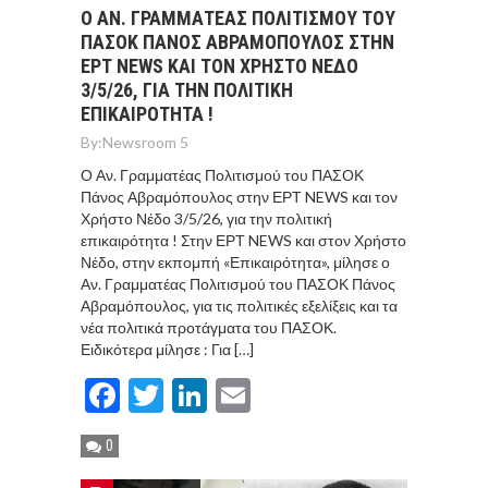
Ο ΑΝ. ΓΡΑΜΜΑΤΈΑΣ ΠΟΛΙΤΙΣΜΟΎ ΤΟΥ
ΠΑΣΟΚ ΠΆΝΟΣ ΑΒΡΑΜΌΠΟΥΛΟΣ ΣΤΗΝ
ΕΡΤ NEWS ΚΑΙ ΤΟΝ ΧΡΉΣΤΟ ΝΈΔΟ
3/5/26, ΓΙΑ ΤΗΝ ΠΟΛΙΤΙΚΉ
ΕΠΙΚΑΙΡΌΤΗΤΑ !
By:
Newsroom 5
Ο Αν. Γραμματέας Πολιτισμού του ΠΑΣΟΚ
Πάνος Αβραμόπουλος στην ΕΡΤ NEWS και τον
Χρήστο Νέδο 3/5/26, για την πολιτική
επικαιρότητα ! Στην ΕΡΤ NEWS και στον Χρήστο
Νέδο, στην εκπομπή «Επικαιρότητα», μίλησε ο
Αν. Γραμματέας Πολιτισμού του ΠΑΣΟΚ Πάνος
Αβραμόπουλος, για τις πολιτικές εξελίξεις και τα
νέα πολιτικά προτάγματα του ΠΑΣΟΚ.
Ειδικότερα μίλησε : Για […]
Facebook
Twitter
LinkedIn
Email
0