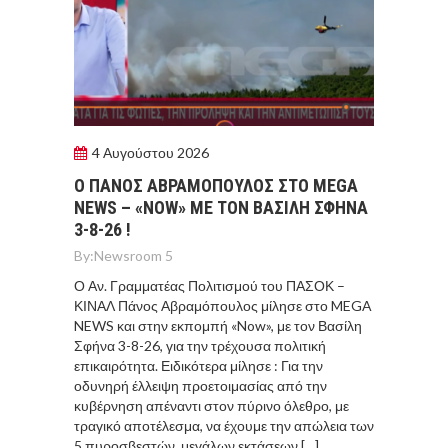
4 Αυγούστου 2026
Ο ΠΆΝΟΣ ΑΒΡΑΜΌΠΟΥΛΟΣ ΣΤΟ MEGA
NEWS – «NOW» ΜΕ ΤΟΝ ΒΑΣΊΛΗ ΣΦΉΝΑ
3-8-26 !
By:
Newsroom 5
Ο Αν. Γραμματέας Πολιτισμού του ΠΑΣΟΚ –
ΚΙΝΑΛ Πάνος Αβραμόπουλος μίλησε στο MEGA
NEWS και στην εκπομπή «Now», με τον Βασίλη
Σφήνα 3-8-26, για την τρέχουσα πολιτική
επικαιρότητα. Ειδικότερα μίλησε : Για την
οδυνηρή έλλειψη προετοιμασίας από την
κυβέρνηση απέναντι στον πύρινο όλεθρο, με
τραγικό αποτέλεσμα, να έχουμε την απώλεια των
5 πυροσβεστών, μεγάλων εκτάσεων […]