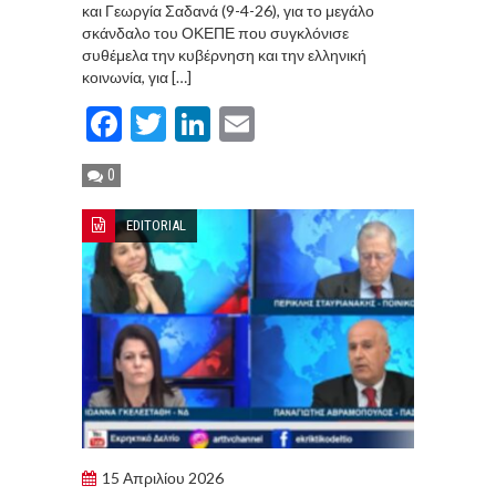
και Γεωργία Σαδανά (9-4-26), για το μεγάλο
σκάνδαλο του ΟΚΕΠΕ που συγκλόνισε
συθέμελα την κυβέρνηση και την ελληνική
κοινωνία, για […]
Facebook
Twitter
LinkedIn
Email
0
EDITORIAL
15 Απριλίου 2026