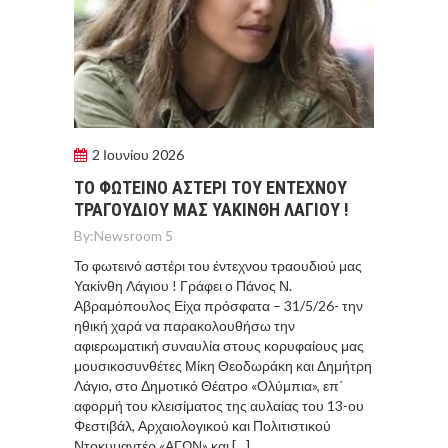
2 Ιουνίου 2026
ΤΟ ΦΩΤΕΙΝΌ ΑΣΤΈΡΙ ΤΟΥ ΈΝΤΕΧΝΟΥ
ΤΡΑΓΟΥΔΙΟΎ ΜΑΣ ΥΑΚΊΝΘΗ ΛΆΓΙΟΥ !
By:
Newsroom 5
Το φωτεινό αστέρι του έντεχνου τραουδιού μας
Υακίνθη Λάγιου ! Γράφει ο Πάνος Ν.
Αβραμόπουλος Είχα πρόσφατα – 31/5/26- την
ηθική χαρά να παρακολουθήσω την
αφιερωματική συναυλία στους κορυφαίους μας
μουσικοσυνθέτες Μίκη Θεοδωράκη και Δημήτρη
Λάγιο, στο Δημοτικό Θέατρο «Ολύμπια», επ΄
αφορμή του κλεισίματος της αυλαίας του 13-ου
Φεστιβάλ, Αρχαιολογικού και Πολιτιστικού
Ντοκυμαντέρ «ΑΓΩΝ» και […]