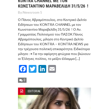
KONTRA CHANNEL ΜΕ ΤΟΝ
ΚΩΝΣΤΑΝΤΊΝΟ ΜΑΡΑΒΕΛΊΔΗ 31/5/26 !
By:
Newsroom 5
Ο Πάνος Αβραμόπουλος, στο Κεντρικό Δελτίο
Ειδήσεων του KONTRA CHANNEL με τον
Κωνσταντίνο Μαραβελίδη 31/5/26 ! Ο Αν.
Γραμματέας Πολιτισμού του ΠΑΣΟΚ Πάνος
Αβραμόπουλος, μίλησε στο Κεντρικό Δελτίο
Ειδήσεων του KONTRA – KONTRA NEWS για
την τρέχουσα πολιτική επικαιρότητα. Ειδικότερα
μίλησε : • Για την αφόρητη φτώχεια που βιώνουν
οι Έλληνες πολίτες, το μείζον έλλειμμα […]
Facebook
Twitter
LinkedIn
Email
0
EDITORIAL