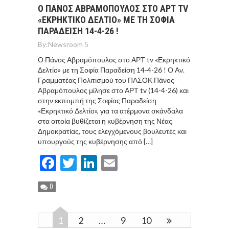
Ο ΠΆΝΟΣ ΑΒΡΑΜΌΠΟΥΛΟΣ ΣΤΟ ΑΡΤ TV
«ΕΚΡΗΚΤΙΚΌ ΔΕΛΤΊΟ» ΜΕ ΤΗ ΣΟΦΊΑ
ΠΑΡΑΔΕΊΣΗ 14-4-26 !
By:
Newsroom 5
Ο Πάνος Αβραμόπουλος στο ΑΡΤ tv «Εκρηκτικό
Δελτίο» με τη Σοφία Παραδείση 14-4-26 ! Ο Αν.
Γραμματέας Πολιτισμού του ΠΑΣΟΚ Πάνος
Αβραμόπουλος μίλησε στο ΑΡΤ tv (14-4-26) και
στην εκπομπή της Σοφίας Παραδείση
«Εκρηκτικό Δελτίο», για τα ατέρμονα σκάνδαλα
στα οποία βυθίζεται η κυβέρνηση της Νέας
Δημοκρατίας, τους ελεγχόμενους βουλευτές και
υπουργούς της κυβέρνησης από […]
Facebook
Twitter
LinkedIn
Email
0
1
2
…
9
10