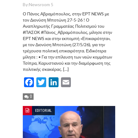
By:
Newsroom 5
Ο Πάνος Αβραμόπουλος, στην ΕΡΤ NEWS με
τον Διονύση Μποτώνη 27-5-26 ! Ο
Αναπληρωτής Γραμματέας Πολιτισμού του
#ΠΑΣΟΚ #Πάνος_Αβραμόπουλος, μίλησε στην
ΕΡΤ NEWS και στην εκπομπή «Επικαιρότητα»,
με τον Διονύση Μποτώνη (27/5/26), για την
τρέχουσα πολιτική επικαιρότητα. Ειδικότερα
μίλησε : • Για την επίλευση των νεών κομμάτων
Τσίπρα, Καρυστιανού και την διαμόρφωση της
πολιτικής σκακιέρας. […]
Facebook
Twitter
LinkedIn
Email
0
EDITORIAL