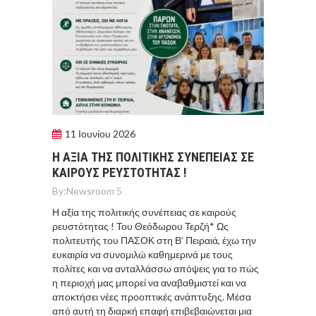
11 Ιουνίου 2026
Η ΑΞΊΑ ΤΗΣ ΠΟΛΙΤΙΚΉΣ ΣΥΝΈΠΕΙΑΣ ΣΕ
ΚΑΙΡΟΎΣ ΡΕΥΣΤΌΤΗΤΑΣ !
By:
Newsroom 5
Η αξία της πολιτικής συνέπειας σε καιρούς
ρευστότητας ! Του Θεόδωρου Τερζή* Ως
πολιτευτής του ΠΑΣΟΚ στη Β’ Πειραιά, έχω την
ευκαιρία να συνομιλώ καθημερινά με τους
πολίτες και να ανταλλάσσω απόψεις για το πώς
η περιοχή μας μπορεί να αναβαθμιστεί και να
αποκτήσει νέες προοπτικές ανάπτυξης. Μέσα
από αυτή τη διαρκή επαφή επιβεβαιώνεται μια