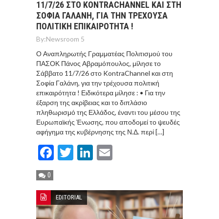
11/7/26 ΣΤΟ KONTRACHANNEL ΚΑΙ ΣΤΗ
ΣΟΦΊΑ ΓΑΛΆΝΗ, ΓΙΑ ΤΗΝ ΤΡΈΧΟΥΣΑ
ΠΟΛΙΤΙΚΉ ΕΠΙΚΑΙΡΌΤΗΤΑ !
By:
Newsroom 5
Ο Αναπληρωτής Γραμματέας Πολιτισμού του
ΠΑΣΟΚ Πάνος Αβραμόπουλος, μίλησε το
Σάββατο 11/7/26 στο KontraChannel και στη
Σοφία Γαλάνη, για την τρέχουσα πολιτική
επικαιρότητα ! Ειδικότερα μίλησε : • Για την
έξαρση της ακρίβειας και το διπλάσιο
πληθωρισμό της Ελλάδος, έναντι του μέσου της
Ευρωπαϊκής Ένωσης, που αποδομεί το ψευδές
αφήγημα της κυβέρνησης της Ν.Δ. περί […]
Facebook
Twitter
LinkedIn
Email
0
EDITORIAL