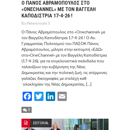
Ο ΠΆΝΟΣ ΑΒΡΑΜΌΠΟΥΛΟΣ ΣΤΟ
«ONECHANNEL» ΜΕ ΤΟΝ ΒΑΓΓΈΛΗ
ΚΑΠΟΔΊΣΤΡΙΑ 17-4-26 !
By:
Newsroom 5
Ο Πάνος Αβραμόπουλος στο «Onechannel» με
τον Βαγγέλη Καποδίστρια 17-4-26 ! Ο Αν.
Γραμματέας Πολιτισμού του ΠΑΣΟΚ Πάνος
Αβραμόπουλος, μίλησε στην εκπομπή «ΕΔΩ»
στο«OneChannel» με τον Βαγγέλη Καποδίστρια
(17-4-26), για τα συγκλονιστικά σκάνδαλα που
ταλανίζουν την κυβέρνηση της Νέας
Δημοκρατίας και την πολιτική ζωή, τις ατέρμονες
γαλάζιες δικογραφίες με στελέχη καθ
΄ολοκληρίαν της Νέας Δημοκρατίας, […]
Facebook
Twitter
LinkedIn
Email
0
EDITORIAL