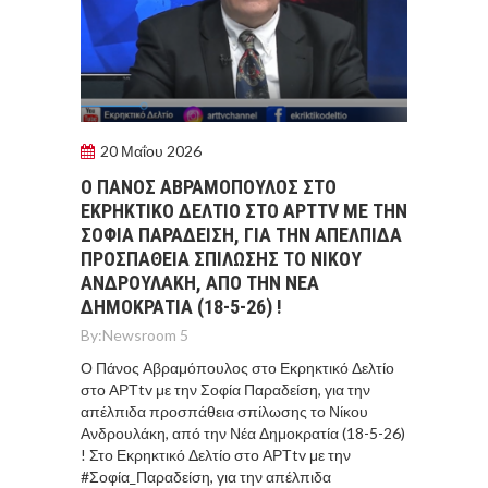
20 Μαΐου 2026
Ο ΠΆΝΟΣ ΑΒΡΑΜΌΠΟΥΛΟΣ ΣΤΟ
ΕΚΡΗΚΤΙΚΌ ΔΕΛΤΊΟ ΣΤΟ ΑΡΤTV ΜΕ ΤΗΝ
ΣΟΦΊΑ ΠΑΡΑΔΕΊΣΗ, ΓΙΑ ΤΗΝ ΑΠΈΛΠΙΔΑ
ΠΡΟΣΠΆΘΕΙΑ ΣΠΊΛΩΣΗΣ ΤΟ ΝΊΚΟΥ
ΑΝΔΡΟΥΛΆΚΗ, ΑΠΌ ΤΗΝ ΝΈΑ
ΔΗΜΟΚΡΑΤΊΑ (18-5-26) !
By:
Newsroom 5
Ο Πάνος Αβραμόπουλος στο Εκρηκτικό Δελτίο
στο ΑΡΤtv με την Σοφία Παραδείση, για την
απέλπιδα προσπάθεια σπίλωσης το Νίκου
Ανδρουλάκη, από την Νέα Δημοκρατία (18-5-26)
! Στο Εκρηκτικό Δελτίο στο ΑΡΤtv με την
#Σοφία_Παραδείση, για την απέλπιδα