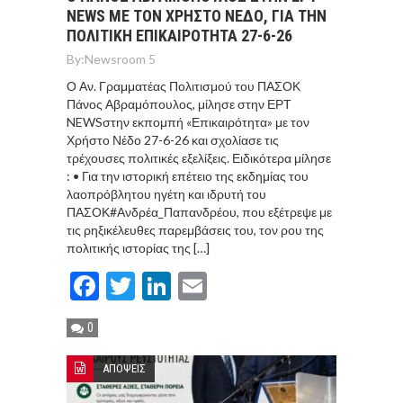
NEWS ΜΕ ΤΟΝ ΧΡΗΣΤΟ ΝΕΔΟ, ΓΙΑ ΤΗΝ
ΠΟΛΙΤΙΚΗ ΕΠΙΚΑΙΡΟΤΗΤΑ 27-6-26
By:
Newsroom 5
Ο Αν. Γραμματέας Πολιτισμού του ΠΑΣΟΚ
Πάνος Αβραμόπουλος, μίλησε στην ΕΡΤ
NEWSστην εκπομπή «Επικαιρότητα» με τον
Χρήστο Νέδο 27-6-26 και σχολίασε τις
τρέχουσες πολιτικές εξελίξεις. Ειδικότερα μίλησε
: • Για την ιστορική επέτειο της εκδημίας του
λαοπρόβλητου ηγέτη και ιδρυτή του
ΠΑΣΟΚ#Ανδρέα_Παπανδρέου, που εξέτρεψε με
τις ρηξικέλευθες παρεμβάσεις του, τον ρου της
πολιτικής ιστορίας της […]
Facebook
Twitter
LinkedIn
Email
0
ΑΠΟΨΕΙΣ