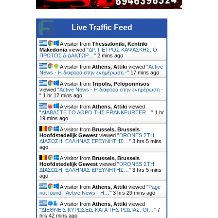
Live Traffic Feed
A visitor from
Thessaloniki, Kentriki
Makedonia
viewed "
ΔΡ. ΠΕΤΡΟΣ ΚΑΨΑΣΚΗΣ: Ο
ΠΡΩΤΟΣ ΔΙΔΑΚΤΩΡ…
"
2 mins ago
A visitor from
Athens, Attiki
viewed "
Active
News - Η διαφορά στην ενημέρωση -
"
17 mins ago
A visitor from
Tripolis, Peloponnisos
viewed "
Active News - Η διαφορά στην ενημέρωση -
"
1 hr 17 mins ago
A visitor from
Athens, Attiki
viewed
"
ΔΙΑΒΑΣΤΕ ΤΟ ΑΘΡΟ ΤΗΣ FRΑΝKFURTER…
"
1 hr
19 mins ago
A visitor from
Brussels, Brussels
Hoofdstedelijk Gewest
viewed "
DRONES ΣΤΗ
ΔΙΑΣΩΣΗ: ΕΛΛΗΝΑΣ ΕΡΕΥΝΗΤΗΣ…
"
3 hrs 5 mins
ago
A visitor from
Brussels, Brussels
Hoofdstedelijk Gewest
viewed "
DRONES ΣΤΗ
ΔΙΑΣΩΣΗ: ΕΛΛΗΝΑΣ ΕΡΕΥΝΗΤΗΣ…
"
3 hrs 5 mins
ago
A visitor from
Athens, Attiki
viewed "
Page
not found - Active News - Η…
"
3 hrs 29 mins ago
A visitor from
Athens, Attiki
viewed
"
ΔΙΕΘΝΕΙΣ ΚΥΡΩΣΕΙΣ ΚΑΤΑ ΤΗΣ ΡΩΣΙΑΣ: ΟΙ…
"
7
hrs 42 mins ago