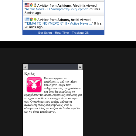
A visitor from
Ashburn, Virginia
viewed
"
Active News - Η διαφορά στην ενημέρωση -
"
8 hrs
8 mins ago
A visitor from
Athens, Attiki
viewed
"
"ΕΙΜΑΙ ΤΟ ΝΟΥΜΕΡΟ 8" !!! - Active News…
"
9 hrs
28 mins ago
Get Script
Real Time
Tracking ON