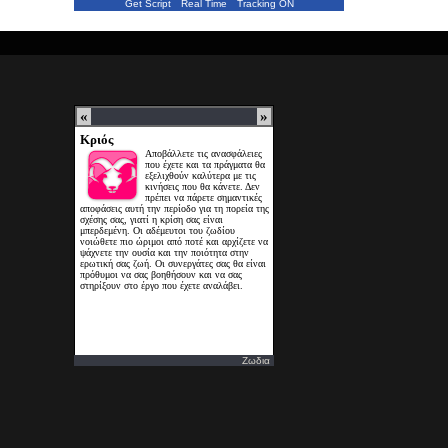
Get Script
Real Time
Tracking ON
Ζωδια