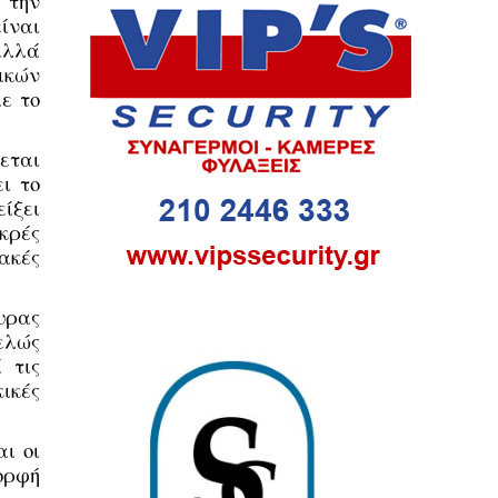
α την
ίναι
 αλλά
ικών
ε το
εται
ι το
ίξει
ικρές
ακές
υρας
τελώς
 τις
κικές
ι οι
μορφή