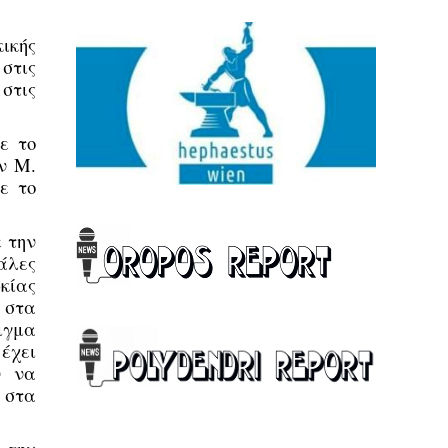
ικής
στις
 στις
ε το
ν Μ.
ε το
ε την
άλες
κίας
 στα
ιγμα
 έχει
ν να
 στα