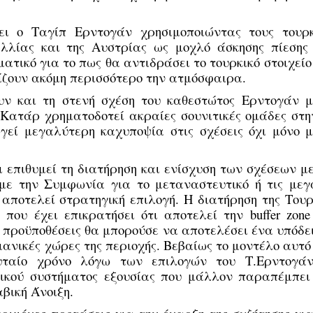
ξει ο Ταγίπ Ερντογάν χρησιμοποιώντας τους τουρκ
λλίας και της Αυστρίας ως μοχλό άσκησης πίεσης 
τικό για το πως θα αντιδράσει το τουρκικό στοιχείο
ίζουν ακόμη περισσότερο την ατμόσφαιρα.
ουν και τη στενή σχέση του καθεστώτος Ερντογάν μ
 Κατάρ χρηματοδοτεί ακραίες σουνιτικές ομάδες στη
εί μεγαλύτερη καχυποψία στις σχέσεις όχι μόνο μ
ι επιθυμεί τη διατήρηση και ενίσχυση των σχέσεων μ
 με την Συμφωνία για το μεταναστευτικό ή τις μεγ
αποτελεί στρατηγική επιλογή. Η διατήρηση της Τουρ
που έχει επικρατήσει ότι αποτελεί την buffer zone
 προϋποθέσεις θα μπορούσε να αποτελέσει ένα υπόδε
μανικές χώρες της περιοχής. Βεβαίως το μοντέλο αυτό
ευταίο χρόνο λόγω των επιλογών του Τ.Ερντογά
χικού συστήματος εξουσίας που μάλλον παραπέμπει
βική Άνοιξη.