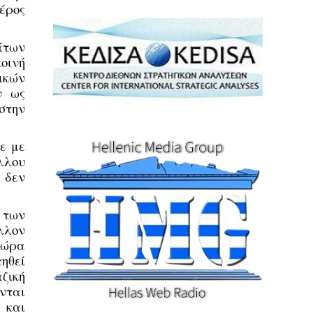
μέρος
άτων
οινή
ικών
ν ως
στην
ε με
λλου
 δεν
 των
λλον
χώρα
ηθεί
ζική
ονται
 και