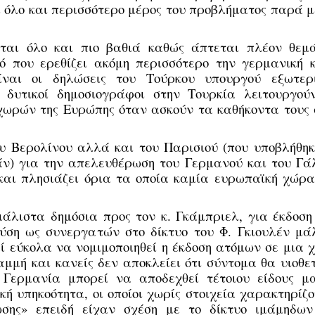
αι όλο και περισσότερο μέρος του προβλήματος παρά 
νεται όλο και πιο βαθιά καθώς άπτεται πλέον θεμ
ό που ερεθίζει ακόμη περισσότερο την γερμανική κ
ίναι οι δηλώσεις του Τούρκου υπουργού εξωτερ
 δυτικοί δημοσιογράφοι στην Τουρκία λειτουργού
χωρών της Ευρώπης όταν ασκούν τα καθήκοντα τους 
υ Βερολίνου αλλά και του Παρισιού (που υποβλήθηκ
ν) για την απελευθέρωση του Γερμανού και του Γά
 και πλησιάζει όρια τα οποία καμία ευρωπαϊκή χώρα
μάλιστα δημόσια προς τον κ. Γκάμπριελ, για έκδοση
ση ως συνεργατών στο δίκτυο του Φ. Γκιουλέν μά
ί εύκολα να νομιμοποιηθεί η έκδοση ατόμων σε μια 
μμή και κανείς δεν αποκλείει ότι σύντομα θα υιοθετ
 Γερμανία μπορεί να αποδεχθεί τέτοιου είδους μα
κή υπηκοότητα, οι οποίοι χωρίς στοιχεία χαρακτηρίζ
σης» επειδή είχαν σχέση με το δίκτυο ιμάμηδων