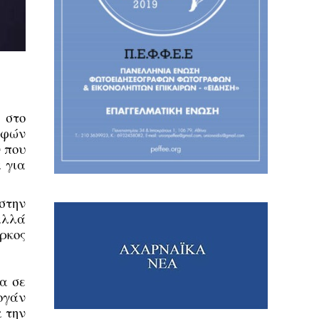
 στο
αφών
 που
 για
στην
αλλά
ρκος
α σε
ογάν
 την