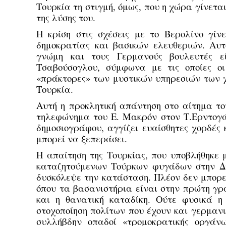
Τουρκία τη στιγμή, όμως, που η χώρα γίνετ
της λύσης του.
Η κρίση στις σχέσεις με το Βερολίνο γί
δημοκρατίας και βασικών ελευθεριών. Αυτ
γνώμη και τους Γερμανούς βουλευτές ε
Τσαβούσογλου, σύμφωνα με τις οποίες οι
«πράκτορες» των μυστικών υπηρεσιών των 
Τουρκία.
Αυτή η προκλητική απάντηση στο αίτημα το
τηλεφώνημα του Ε. Μακρόν στον Τ.Ερντογά
δημοσιογράφου, αγγίζει ευαίσθητες χορδές
μπορεί να ξεπεράσει.
Η απαίτηση της Τουρκίας, που υποβλήθηκε 
καταζητούμενων Τούρκων φυγάδων στην Δύ
δυσκόλεψε την κατάσταση. Πλέον δεν μπορε
όπου τα βασανιστήρια είναι στην πρώτη γρα
και η θανατική καταδίκη. Ούτε φυσικά η
στοχοποίηση πολίτων που έχουν και γερμανι
συλλήβδην οπαδοί «τρομοκρατικής οργάνω