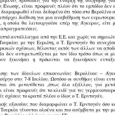
κριμένες προτάσεις για την έναρξη της συζήτησης γι
Ένωσης, είναι προφανές πλέον ότι το εμπόδιο δεν ε
ι διαμορφωθεί είναι δεδομένο ότι τόσο στο Βερολίνο
 υπάρχει διάθεση για μια αναβάθμιση των ευρωτουρκ
 η οποία θα λειτουργούσε υπέρ της Άγκυρας, είτε μ
ιαπραγματεύσεις.
απτό αντάλλαγμα από την Ε.Ε. και χωρίς να σημειών
Τουρκίας με την Ευρώπη, ο Τ. Ερντογάν θα συνεχίσε
κικών σχέσεων, θέλοντας εκτός των άλλων να αποδε
ία δεν αντιμετωπίζεται με τον ίδιο τρόπο όπως οι μ
ν ξεκινήσει η πρόκειται να ξεκινήσουν ενταξι
σης των δίαυλων επικοινωνίας Βερολίνου – Άγκ
ύργο στις 7-8 Ιουλίου. Ωστόσο οι συνθήκες είναι εν
ται ότι μετατίθεται ,όπως όλα εξάλλου, για μετά
ι είναι προφανές ότι το κλειδί για τις γερμανοτουρ
ές σχέσεις το κρατά πλέον ο ίδιος ο Τ. Ερντογάν.
κής εξουσίας που διαμορφώνει ο Τ. Ερντογάν όσο κα
η Τουρκία γίνονται ολοένα και πιο ασύμβατα με την 