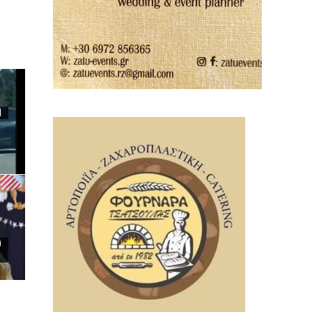
Ι
0
”