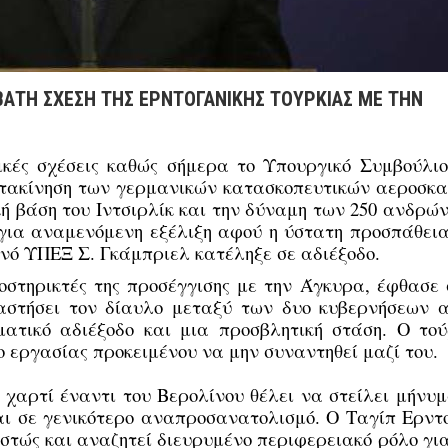
ΒΑΤΗ ΣΧΕΣΗ ΤΗΣ ΕΡΝΤΟΓΑΝΙΚΗΣ ΤΟΥΡΚΙΑΣ ΜΕ ΤΗΝ
ικές σχέσεις καθώς σήμερα το Υπουργικό Συμβούλιο
ετακίνηση των γερμανικών κατασκοπευτικών αεροσκ
ή βάση του Ιντσιρλίκ και την δύναμη των 250 ανδρών
 για αναμενόμενη εξέλιξη αφού η ύστατη προσπάθεια
νό ΥΠΕΞ Σ. Γκάμπριελ κατέληξε σε αδιέξοδο.
οστηρικτές της προσέγγισης με την Άγκυρα, έφθασε 
αστήσει τον δίαυλο μεταξύ των δυο κυβερνήσεων 
ατικό αδιέξοδο και μια προσβλητική στάση. Ο τού
 εργασίας προκειμένου να μην συναντηθεί μαζί του.
 χαρτί έναντι του Βερολίνου θέλει να στείλει μήνυμ
ται σε γενικότερο αναπροσανατολισμό. Ο Ταγίπ Ερντ
τώς και αναζητεί διευρυμένο περιφερειακό ρόλο για