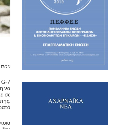
 που
 G-7
πη να
ε σε
πης.
ρατό
ποια