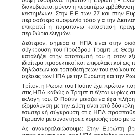
σαφή δεδομένα: Πρώτον η Ευρώπη – Ένωση
διακυβεύεται μόνον η περαιτέρω εμβάθυνσ
κεκτημένων. Στην Ε.Ε των 27 και στην Ε
περισσότερο ομοφωνία τόσο για την Διατλαν
επικρατεί η παραπάνω κατάσταση πραγμ
περιθώρια ελιγμών.
Δεύτερον, σήμερα οι ΗΠΑ είναι στην σκι
σύγκρουση του Προέδρου Τραμπ με Θεσμο
καταλήξει στην αποπομπή του η στον εξα
ιδιαίτερα προσεκτικοί και επιφυλακτικοί ως 
δηλώσεων και τοποθετήσεων του ενοίκου το
σχέσεις των ΗΠΑ με την Ευρώπη και την Ρωσ
Τρίτον, η Ρωσία του Πούτιν έχει πρώτον π
στις ΗΠΑ καθώς ο Τραμπ πιέζεται κυρίως στ
εκλογή του. Ο Πούτιν μοιάζει να έχει πλήρ
εξομάλυνση με την Δύση είναι από δύσκολ
εσωτερική σύγκρουση στις ΗΠΑ προσπαθεί να
Γερμανία με συναντήσεις κορυφής τόσο με τ
Ας ανακεφαλαιώσουμε: Στην Ευρώπη βρ