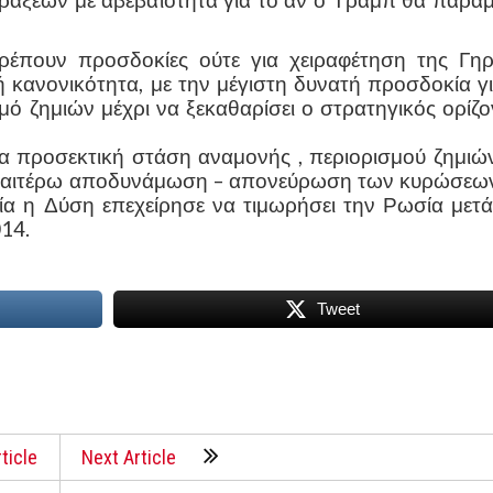
ράξεων με αβεβαιότητα για το αν ο Τραμπ θα παραμε
τρέπουν προσδοκίες ούτε για χειραφέτηση της Γηρ
ή κανονικότητα, με την μέγιστη δυνατή προσδοκία γι
ό ζημιών μέχρι να ξεκαθαρίσει ο στρατηγικός ορίζο
ια προσεκτική στάση αναμονής , περιορισμού ζημιών
περαιτέρω αποδυνάμωση – απονεύρωση των κυρώσεων
ία η Δύση επεχείρησε να τιμωρήσει την Ρωσία μετά
014.
Tweet
ticle
Next Article