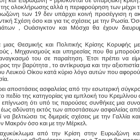
 και Ευρωζώνη – βρίσκονται σε υπαρξιακή κρίση:
η της ολοκλήρωσης αλλά η περιφρούρηση των μέχρι 
υρωζώνη των 19 δεν υπάρχει κοινή προσέγγιση η α
τική Σχέση όσο και για τις σχέσεις με την Ρωσία. Ό
άτων , Ουάσιγκτον και Μόσχα θα έχουν διευρυ
ά μιας Θεσμικής και Πολιτικής Κρίσης Κορυφής με
ύς , Μηχανισμούς και υπηρεσίας που θα μπορούσ
ναγκασμό του σε παραίτηση. Έτσι πρέπει να είμ
προς την βαρύτητα , το αντίκρυσμα και την αξιοπιστί
υ Λευκού Οίκου κατά κύριο λόγο αυτών που αφορούν
ία.
άρει αποστάσεις ασφαλείας από την εσωτερική σύγκρ
ο πεδίο της κατηγορίας για εμπλοκή του Κρεμλίνου 
η επίγνωση ότι υπό τις παρούσες συνθήκες μια συνο
η έως αδύνατη εκτός των αποστάσεων ασφαλείας από
 βελτιώσει τις διμερείς σχέσεις με την Γαλλία και
ον Μακρόν όσο και με την Μέρκελ.
αχυκύκλωμα από την Κρίση στην Ευρωζώνη και