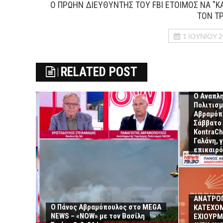
Ο ΠΡΩΗΝ ΔΙΕΥΘΥΝΤΗΣ ΤΟΥ FBI ΕΤΟΙΜΟΣ ΝΑ "Κ
ΤΟΝ Τ
1 ΙΟΥΝΊΟΥ 
RELATED POST
Ο Αναπλ
Πολιτισ
Αβραμόπο
Σάββατο 
KontraCh
Γαλάνη, 
επικαιρό
ΑΝΑΤΡΟΠ
Ο Πάνος Αβραμόπουλος στο MEGA
ΚΑΤΕΧΟΜ
NEWS – «NOW» με τον Βασίλη
ΕΧΙΟΥΡΜ