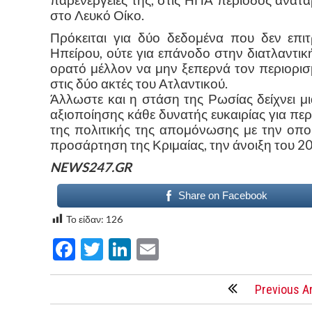
παρενέργειες της, στις ΗΠΑ περίοδος ανατα
στο Λευκό Οίκο.
Πρόκειται για δύο δεδομένα που δεν επι
Ηπείρου, ούτε για επάνοδο στην διατλαντικ
ορατό μέλλον να μην ξεπερνά τον περιορισμ
στις δύο ακτές του Ατλαντικού.
Άλλωστε και η στάση της Ρωσίας δείχνει μ
αξιοποίησης κάθε δυνατής ευκαιρίας για 
της πολιτικής της απομόνωσης με την οπο
προσάρτηση της Κριμαίας, την άνοιξη του 2
NEWS247.GR
Share on Facebook
Το είδαν:
126
Facebook
Twitter
LinkedIn
Email
Previous Ar