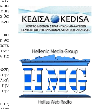
 δεν
τώρα
κόμη
σο θα
μένα
 μια
ε να
αστε
α των
 τις
ουση
στην
λική
 την
 την
 τις