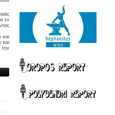
ίνει
αιάς
α το
ντας
 και
 και
 την