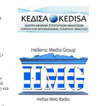
α
ς»
ν
κά
 και