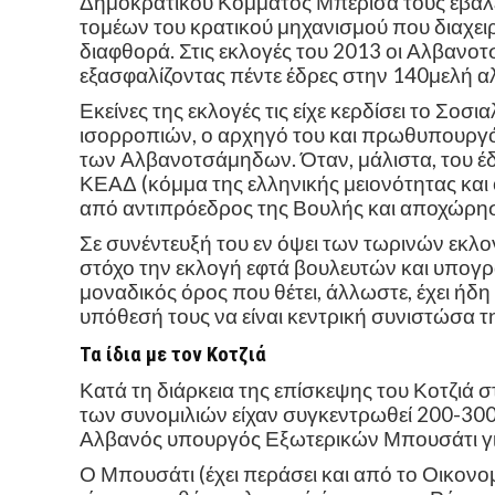
Δημοκρατικού Κόμματος Μπερίσα τους έβαλε
τομέων του κρατικού μηχανισμού που διαχειρ
διαφθορά. Στις εκλογές του 2013 οι Αλβανο
εξασφαλίζοντας πέντε έδρες στην 140μελή α
Εκείνες της εκλογές τις είχε κερδίσει το Σοσ
ισορροπιών, ο αρχηγό του και πρωθυπουργό
των Αλβανοτσάμηδων. Όταν, μάλιστα, του έ
ΚΕΑΔ (κόμμα της ελληνικής μειονότητας και ό
από αντιπρόεδρος της Βουλής και αποχώρη
Σε συνέντευξή του εν όψει των τωρινών εκλ
στόχο την εκλογή εφτά βουλευτών και υπογρ
μοναδικός όρος που θέτει, άλλωστε, έχει ήδ
υπόθεσή τους να είναι κεντρική συνιστώσα τ
Τα ίδια με τον Κοτζιά
Κατά τη διάρκεια της επίσκεψης του Κοτζιά 
των συνομιλιών είχαν συγκεντρωθεί 200-300 
Αλβανός υπουργός Εξωτερικών Μπουσάτι για
Ο Μπουσάτι (έχει περάσει και από το Οικονο