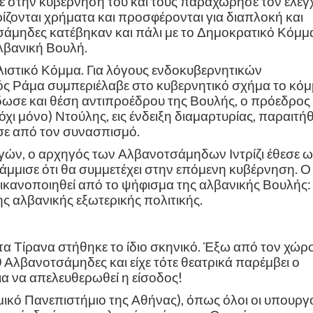
 στην κυβέρνησή του και τους παραχώρησε τον έλεγ
ίζονται χρήματα και προσφέρονται για διαπλοκή και
τσάμηδες κατέβηκαν και πάλι με το Δημοκρατικό Κόμμ
λβανική Βουλή.
ιαλιστικό Κόμμα. Για λόγους ενδοκυβερνητικών
ς Ράμα συμπεριέλαβε στο κυβερνητικό σχήμα το κό
δωσε και θέση αντιπροέδρου της Βουλής, ο πρόεδρος
χι μόνο) Ντούλης, εις ένδειξη διαμαρτυρίας, παραιτή
σε από τον συνασπισμό.
ογών, ο αρχηγός των Αλβανοτσάμηδων Ιντρίζι έθεσε ω
άμμισε ότι θα συμμετέχει στην επόμενη κυβέρνηση. Ο
η ικανοποιηθεί από το ψήφισμα της αλβανικής Βουλής:
ης αλβανικής εξωτερικής πολιτικής.
στα Τίρανα στήθηκε το ίδιο σκηνικό. Έξω από τον χώρ
Αλβανοτσάμηδες και είχε τότε θεατρικά παρέμβει ο
 να απελευθερωθεί η είσοδος!
μικό Πανεπιστήμιο της Αθήνας), όπως όλοι οι υπουργο