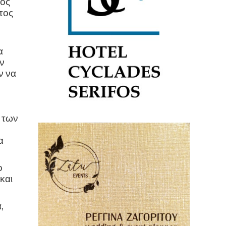
γός
τος
α
αν
ν να
η των
α
ο
και
,