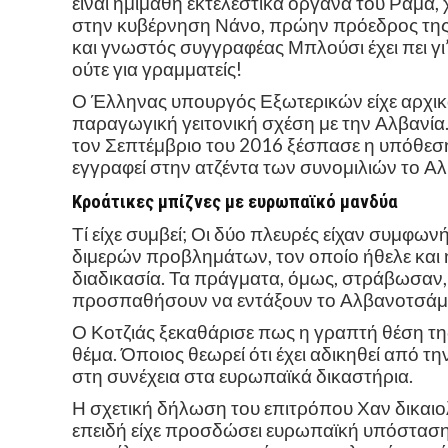
είναι ημιμαθή εκτελεστικά όργανα του Ράμα,
στην κυβέρνηση Νάνο, πρώην πρόεδρος της
και γνωστός συγγραφέας Μπλούσι έχει πει γι’
ούτε για γραμματείς!
Ο Έλληνας υπουργός Εξωτερικών είχε αρχικά
παραγωγική γειτονική σχέση με την Αλβανία.
τον Σεπτέμβριο του 2016 ξέσπασε η υπόθεση 
εγγραφεί στην ατζέντα των συνομιλιών το Α
Κροάτικες μπίζνες με ευρωπαϊκό μανδύα
Τί είχε συμβεί; Οι δύο πλευρές είχαν συμφων
διμερών προβλημάτων, τον οποίο ήθελε και 
διαδικασία. Τα πράγματα, όμως, στράβωσαν, 
προσπαθήσουν να εντάξουν το Αλβανοτσάμικ
Ο Κοτζιάς ξεκαθάρισε πως η γραπτή θέση της
θέμα. Όποιος θεωρεί ότι έχει αδικηθεί από τη
στη συνέχεια στα ευρωπαϊκά δικαστήρια.
Η σχετική δήλωση του επιτρόπου Χαν δικαιο
επειδή είχε προσδώσει ευρωπαϊκή υπόσταση 