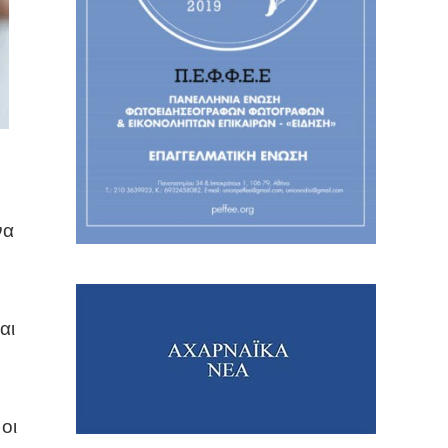
να
αι
οι