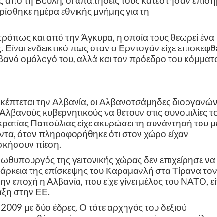
ς από τη Βουλή, οι απαιτήσεις τους κατέστησαν επίσ
ορίσθηκε ημέρα εθνικής μνήμης για τη
ρόπως και από την Άγκυρα, η οποία τους θεωρεί ένα
 Είναι ενδεικτικό πως όταν ο Ερντογάν είχε επισκεφθ
λβανό ομόλογό του, αλλά και τον πρόεδρο του κόμματ
κέπτεται την Αλβανία, οι Αλβανοτσάμηδες διοργανώ
 Αλβανούς κυβερνητικούς να θέτουν στις συνομιλίες τ
κρατίας Παπούλιας είχε ακυρώσει τη συνάντησή του μ
ντα, όταν πληροφορήθηκε ότι στον χώρο είχαν
σκήσουν πίεση.
ρωθυπουργός της γειτονικής χώρας δεν επιχείρησε να
άρκεια της επίσκεψης του Καραμανλή στα Τίρανα τον
ην εποχή η Αλβανία, που είχε γίνει μέλος του ΝΑΤΟ, εί
αξη στην ΕΕ.
009 με δύο έδρες. Ο τότε αρχηγός του δεξιού