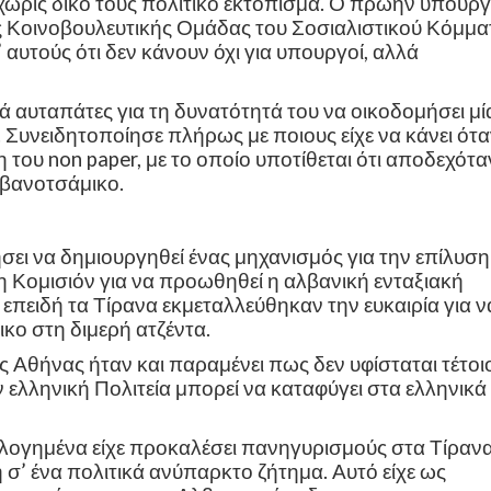
 χωρίς δικό τους πολιτικό εκτόπισμα. Ο πρώην υπουρ
 Κοινοβουλευτικής Ομάδας του Σοσιαλιστικού Κόμμα
 αυτούς ότι δεν κάνουν όχι για υπουργοί, αλλά
 αυταπάτες για τη δυνατότητά του να οικοδομήσει μί
 Συνειδητοποίησε πλήρως με ποιους είχε να κάνει ότ
του non paper, με το οποίο υποτίθεται ότι αποδεχότα
λβανοτσάμικο.
ήσει να δημιουργηθεί ένας μηχανισμός για την επίλυσ
η Κομισιόν για να προωθηθεί η αλβανική ενταξιακή
επειδή τα Τίρανα εκμεταλλεύθηκαν την ευκαιρία για ν
ο στη διμερή ατζέντα.
 Αθήνας ήταν και παραμένει πως δεν υφίσταται τέτοι
ν ελληνική Πολιτεία μπορεί να καταφύγει στα ελληνικά 
λογημένα είχε προκαλέσει πανηγυρισμούς στα Τίρανα
σ’ ένα πολιτικά ανύπαρκτο ζήτημα. Αυτό είχε ως