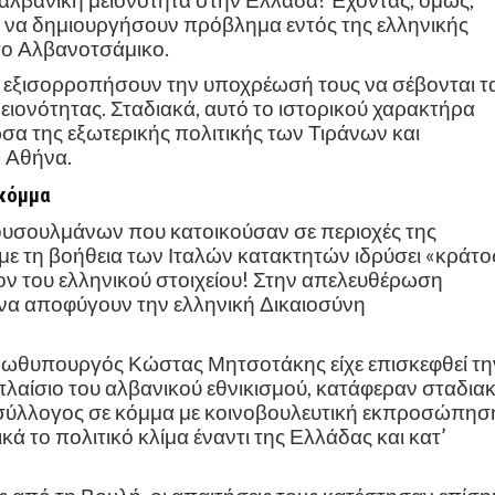
αι αλβανική μειονότητα στην Ελλάδα! Έχοντας, όμως,
 να δημιουργήσουν πρόβλημα εντός της ελληνικής
 το Αλβανοτσάμικο.
α εξισορροπήσουν την υποχρέωσή τους να σέβονται τ
ειονότητας. Σταδιακά, αυτό το ιστορικού χαρακτήρα
ώσα της εξωτερικής πολιτικής των Τιράνων και
ν Αθήνα.
 κόμμα
μουσουλμάνων που κατοικούσαν σε περιοχές της
 με τη βοήθεια των Ιταλών κατακτητών ιδρύσει «κράτο
τίον του ελληνικού στοιχείου! Στην απελευθέρωση
 να αποφύγουν την ελληνική Δικαιοσύνη
ρωθυπουργός Κώστας Μητσοτάκης είχε επισκεφθεί τη
πλαίσιο του αλβανικού εθνικισμού, κατάφεραν σταδια
σύλλογος σε κόμμα με κοινοβουλευτική εκπροσώπηση
ά το πολιτικό κλίμα έναντι της Ελλάδας και κατ’