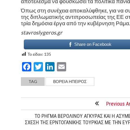
αποτέλεσμα να φουσκώσει τα πολιτικά παν
Όπως στη συνέχεια αποκαλύφθηκε, για να συμ
της διπλωματικής αντιπροσωπείας της ΕΕ στ
τρία δημόσια έργα από την κυβέρνηση Ράμα
stavroslygeros.gr
Share on Facebook
Το είδαν:
135
Facebook
Twitter
LinkedIn
Email
TAG
ΒΌΡΕΙΑ ΉΠΕΙΡΟΣ
Previous Ar
ΤΟ ΡΗΓΜΑ ΒΕΡΟΛΙΝΟΥ ΑΓΚΥΡΑΣ ΚΑΙ Η ΑΣΥΜ
ΣΧΕΣΗ ΤΗΣ ΕΡΝΤΟΓΑΝΙΚΗΣ ΤΟΥΡΚΙΑΣ ΜΕ ΤΗΝ ΕΥ