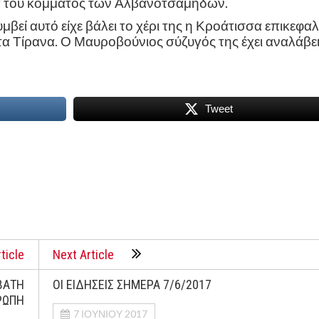
ιά του κόμματος των Αλβανοτσάμηδων.
βεί αυτό είχε βάλει το χέρι της η Κροάτισσα επικεφα
α Τίρανα. Ο Μαυροβούνιος σύζυγός της έχει αναλάβε
.
Tweet
ticle
Next Article
ΒΑΤΗ
ΟΙ ΕΙΔΗΣΕΙΣ ΣΗΜΕΡΑ 7/6/2017
ΡΩΠΗ
7 ΙΟΥΝΊΟΥ 2017