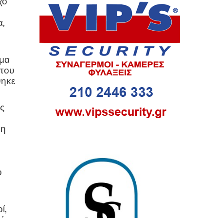
χο
α,
μμα
 του
θηκε
ς
 η
ο
ί,