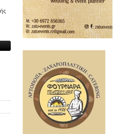
λής
ι