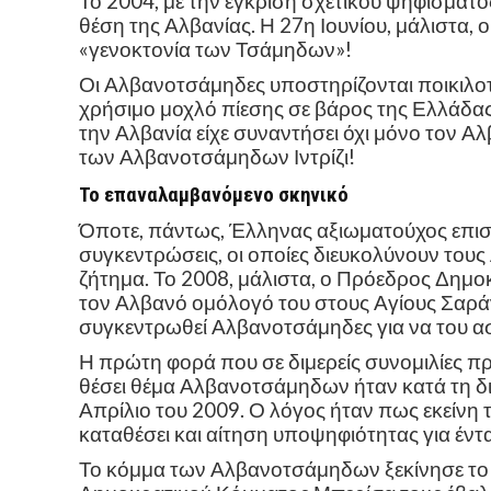
Το 2004, με την έγκριση σχετικού ψηφίσματο
θέση της Αλβανίας. Η 27η Ιουνίου, μάλιστα, 
«γενοκτονία των Τσάμηδων»!
Οι Αλβανοτσάμηδες υποστηρίζονται ποικιλοτ
χρήσιμο μοχλό πίεσης σε βάρος της Ελλάδας.
την Αλβανία είχε συναντήσει όχι μόνο τον Α
των Αλβανοτσάμηδων Ιντρίζι!
Το επαναλαμβανόμενο σκηνικό
Όποτε, πάντως, Έλληνας αξιωματούχος επισ
συγκεντρώσεις, οι οποίες διευκολύνουν τους
ζήτημα. Το 2008, μάλιστα, ο Πρόεδρος Δημο
τον Αλβανό ομόλογό του στους Αγίους Σαρά
συγκεντρωθεί Αλβανοτσάμηδες για να του α
Η πρώτη φορά που σε διμερείς συνομιλίες π
θέσει θέμα Αλβανοτσάμηδων ήταν κατά τη δι
Απρίλιο του 2009. Ο λόγος ήταν πως εκείνη τ
καταθέσει και αίτηση υποψηφιότητας για έντ
Το κόμμα των Αλβανοτσάμηδων ξεκίνησε το 2