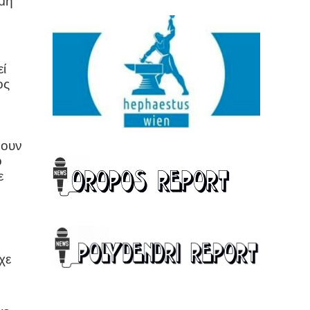
ημη
εί
ος
νουν
ο
ε
χε