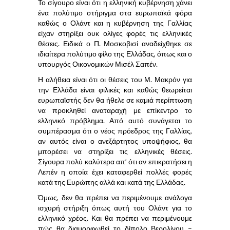
Το σίγουρο είναι ότι η ελληνική κυβέρνηση χάνει
ένα πολύτιμο στήριγμα στα ευρωπαϊκά φόρα
καθώς ο Ολάντ και η κυβέρνηση της Γαλλίας
είχαν στηρίξει ουκ ολίγες φορές τις ελληνικές
θέσεις. Ειδικά ο Π. Μοσκοβισί αναδείχθηκε σε
ιδιαίτερα πολύτιμο φίλο της Ελλάδας, όπως και ο
υπουργός Οικονομικών Μισέλ Σαπέν.
Η αλήθεια είναι ότι οι θέσεις του Μ. Μακρόν για
την Ελλάδα είναι φιλικές και καθώς θεωρείται
ευρωπαϊστής δεν θα ήθελε σε καμιά περίπτωση
να προκληθεί αναταραχή με επίκεντρο το
ελληνικό πρόβλημα. Από αυτό συνάγεται το
συμπέρασμα ότι ο νέος πρόεδρος της Γαλλίας,
αν αυτός είναι ο ανεξάρτητος υποψήφιος, θα
μπορέσει να στηρίξει τις ελληνικές θέσεις.
Σίγουρα πολύ καλύτερα απ’ ότι αν επικρατήσει η
Λεπέν η οποία έχει καταφερθεί πολλές φορές
κατά της Ευρώπης αλλά και κατά της Ελλάδας.
Όμως, δεν θα πρέπει να περιμένουμε ανάλογα
ισχυρή στήριξη όπως αυτή του Ολάντ για το
ελληνικό χρέος. Και θα πρέπει να περιμένουμε
πώς θα διαμορφωθεί το δίπολο Βερολίνου –