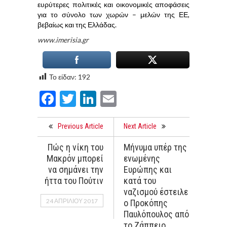
ευρύτερες πολιτικές και οικονομικές αποφάσεις
για το σύνολο των χωρών – μελών της ΕΕ,
βεβαίως και της Ελλάδας.
www.imerisia.gr
Το είδαν:
192
Facebook
Twitter
LinkedIn
Email
Previous Article
Next Article
Πώς η νίκη του
Μήνυμα υπέρ της
Μακρόν μπορεί
ενωμένης
να σημάνει την
Ευρώπης και
ήττα του Πούτιν
κατά του
ναζισμού έστειλε
24 ΑΠΡΙΛΊΟΥ 2017
ο Προκόπης
Παυλόπουλος από
το Ζάππειο