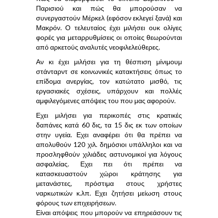
Παρισιού και πώς θα μπορούσαν να
συνεργαστούν Μέρκελ (εφόσον εκλεγεί ξανά) και
Μακρόν. Ο τελευταίος έχει μιλήσει ουκ ολίγες
φορές για μεταρρυθμίσεις οι οποίες θεωρούνται
από αρκετούς αναλυτές νεοφιλελεύθερες.
Αν κι έχει μιλήσει για τη θέσπιση μίνιμουμ
στάνταρντ σε κοινωνικές κατακτήσεις όπως το
επίδομα ανεργίας, τον κατώτατο μισθό, τις
εργασιακές σχέσεις, υπάρχουν και πολλές
αμφιλεγόμενες απόψεις του που μας αφορούν.
Εχει μιλήσει για περικοπές στις κρατικές
δαπάνες κατά 60 δις, τα 15 δις εκ των οποίων
στην υγεία. Εχει αναφέρει ότι θα πρέπει να
απολυθούν 120 χιλ. δημόσιοι υπάλληλοι και να
προσληφθούν χιλιάδες αστυνομικοί για λόγους
ασφαλείας. Εχει πει ότι πρέπει να
κατασκευαστούν χώροι κράτησης για
μετανάστες, πρόστιμα στους χρήστες
ναρκωτικών κ.λπ. Εχει ζητήσει μείωση στους
φόρους των επιχειρήσεων.
Είναι απόψεις που μπορούν να επηρεάσουν τις