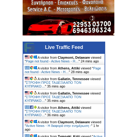
Live Traffic Feed
A visitor from
Claymont, Delaware
viewed
"
Page not found - Active News - Η…
"
24 mins ago
A visitor from
Athens, Attiki
viewed "
Page
not found - Active News - Η…
"
28 mins ago
A visitor from
Gallatin, Tennessee
viewed
"
ΣΤΡΟΦΗ ΠΡΟΣ ΤΑ ΔΕΞΙΑ ΑΠΟ ΤΟΝ
ΚΥΠΡΙΑΚΟ…
"
35 mins ago
A visitor from
Gallatin, Tennessee
viewed
"
ΣΤΡΟΦΗ ΠΡΟΣ ΤΑ ΔΕΞΙΑ ΑΠΟ ΤΟΝ
ΚΥΠΡΙΑΚΟ…
"
35 mins ago
A visitor from
Athens, Attiki
viewed
"
ΣΤΡΟΦΗ ΠΡΟΣ ΤΑ ΔΕΞΙΑ ΑΠΟ ΤΟΝ
ΚΥΠΡΙΑΚΟ…
"
36 mins ago
A visitor from
Claymont, Delaware
viewed
"
Active News - Η διαφορά στην ενημέρωση -
"
1 hr 1
min ago
A visitor from
Tympaki, Kriti
viewed "
Active