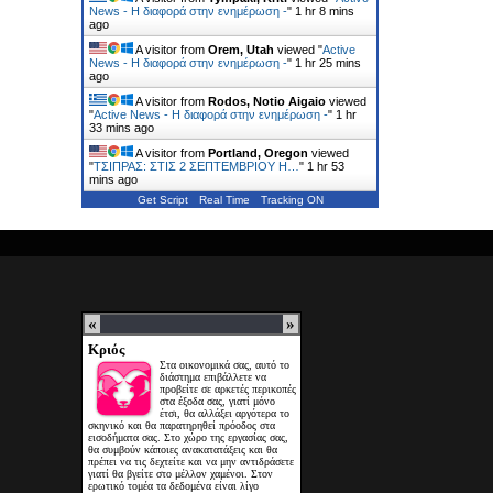
News - Η διαφορά στην ενημέρωση -
"
1 hr 8 mins
ago
A visitor from
Orem, Utah
viewed "
Active
News - Η διαφορά στην ενημέρωση -
"
1 hr 25 mins
ago
A visitor from
Rodos, Notio Aigaio
viewed
"
Active News - Η διαφορά στην ενημέρωση -
"
1 hr
33 mins ago
A visitor from
Portland, Oregon
viewed
"
ΤΣΙΠΡΑΣ: ΣΤΙΣ 2 ΣΕΠΤΕΜΒΡΙΟΥ Η…
"
1 hr 53
mins ago
Get Script
Real Time
Tracking ON