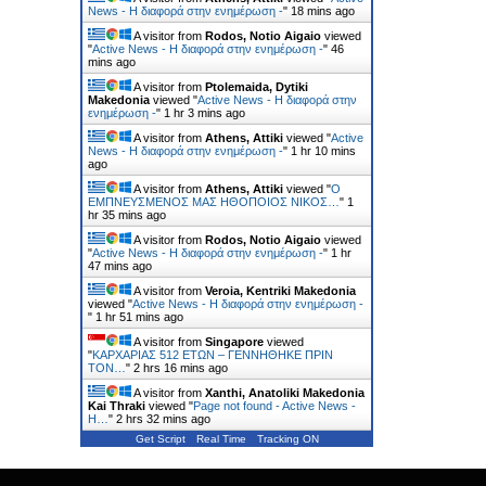
News - Η διαφορά στην ενημέρωση -
"
18 mins ago
A visitor from
Rodos, Notio Aigaio
viewed
"
Active News - Η διαφορά στην ενημέρωση -
"
47
mins ago
A visitor from
Ptolemaida, Dytiki
Makedonia
viewed "
Active News - Η διαφορά στην
ενημέρωση -
"
1 hr 3 mins ago
A visitor from
Athens, Attiki
viewed "
Active
News - Η διαφορά στην ενημέρωση -
"
1 hr 10 mins
ago
A visitor from
Athens, Attiki
viewed "
Ο
ΕΜΠΝΕΥΣΜΕΝΟΣ ΜΑΣ ΗΘΟΠΟΙΟΣ ΝΙΚΟΣ…
"
1
hr 35 mins ago
A visitor from
Rodos, Notio Aigaio
viewed
"
Active News - Η διαφορά στην ενημέρωση -
"
1 hr
47 mins ago
A visitor from
Veroia, Kentriki Makedonia
viewed "
Active News - Η διαφορά στην ενημέρωση -
"
1 hr 51 mins ago
A visitor from
Singapore
viewed
"
ΚΑΡΧΑΡΙΑΣ 512 ΕΤΩΝ – ΓΕΝΝΗΘΗΚΕ ΠΡΙΝ
ΤΟΝ…
"
2 hrs 16 mins ago
A visitor from
Xanthi, Anatoliki Makedonia
Kai Thraki
viewed "
Page not found - Active News -
Η…
"
2 hrs 32 mins ago
Get Script
Real Time
Tracking ON