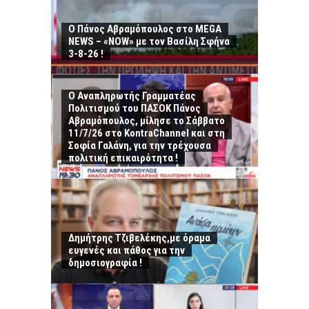
Ο Πάνος Αβραμόπουλος στο MEGA
NEWS – «NOW» με τον Βασίλη Σφήνα
3-8-26 !
Ο Αναπληρωτής Γραμματέας
Πολιτισμού του ΠΑΣΟΚ Πάνος
Αβραμόπουλος, μίλησε το Σάββατο
11/7/26 στο KontraChannel και στη
Σοφία Γαλάνη, για την τρέχουσα
πολιτική επικαιρότητα !
Δημήτρης Τζιβελέκης,με όραμα
ευγενές και πάθος για την
δημοσιογραφία !