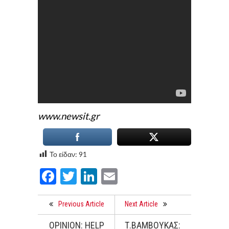
www.newsit.gr
Το είδαν:
91
Facebook
Twitter
LinkedIn
Email
Previous Article
Next Article
OPINION: HELP
Τ.ΒΑΜΒΟΥΚΑΣ: