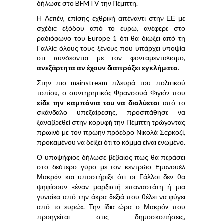
δήλωσε στο BFMTV την Πέμπτη.
Η Λεπέν, επίσης εχθρική απέναντι στην ΕΕ με
σχέδια εξόδου από το ευρώ, ανέφερε στο
ραδιόφωνο του Europe 1 ότι θα διώξει από τη
Γαλλία όλους τους ξένους που υπάρχει υποψία
ότι συνδέονται με τον φονταμενταλισμό,
ανεξάρτητα αν έχουν διαπράξει εγκλήματα
.
Στην πιο mainstream πλευρά του πολιτικού
τοπίου, ο συντηρητικός Φρανσουά Φιγιόν που
είδε την καμπάνια του να διαλύεται
από το
σκάνδαλο υπεξαίρεσης, προσπάθησε να
ξαναβρεθεί στην κορυφή την Πέμπτη τρώγοντας
πρωινό με τον πρώην πρόεδρο Νικολά Σαρκοζί,
προκειμένου να δείξει ότι το κόμμα είναι ενωμένο.
Ο υποψήφιος δήλωσε βέβαιος πως θα περάσει
στο δεύτερο γύρο με τον κεντρώο Εμανουέλ
Μακρόν και υποστήριξε ότι οι Γάλλοι δεν θα
ψηφίσουν «έναν μαρξιστή επαναστάτη ή μια
γυναίκα από την άκρα δεξιά που θέλει να φύγει
από το ευρώ». Την ίδια ώρα ο Μακρόν που
προηγείται στις δημοσκοπήσεις,