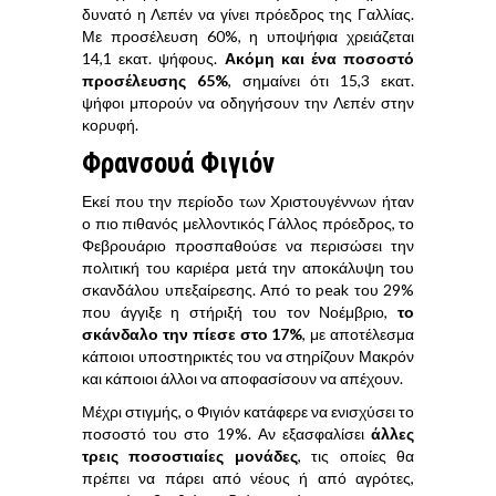
δυνατό η Λεπέν να γίνει πρόεδρος της Γαλλίας.
Με προσέλευση 60%, η υποψήφια χρειάζεται
14,1 εκατ. ψήφους.
Ακόμη και ένα ποσοστό
προσέλευσης 65%
, σημαίνει ότι 15,3 εκατ.
ψήφοι μπορούν να οδηγήσουν την Λεπέν στην
κορυφή.
Φρανσουά Φιγιόν
Εκεί που την περίοδο των Χριστουγέννων ήταν
ο πιο πιθανός μελλοντικός Γάλλος πρόεδρος, το
Φεβρουάριο προσπαθούσε να περισώσει την
πολιτική του καριέρα μετά την αποκάλυψη του
σκανδάλου υπεξαίρεσης. Από το peak του 29%
που άγγιξε η στήριξή του τον Νοέμβριο,
το
σκάνδαλο την πίεσε στο 17%
, με αποτέλεσμα
κάποιοι υποστηρικτές του να στηρίζουν Μακρόν
και κάποιοι άλλοι να αποφασίσουν να απέχουν.
Μέχρι στιγμής, ο Φιγιόν κατάφερε να ενισχύσει το
ποσοστό του στο 19%. Αν εξασφαλίσει
άλλες
τρεις ποσοστιαίες μονάδες
, τις οποίες θα
πρέπει να πάρει από νέους ή από αγρότες,