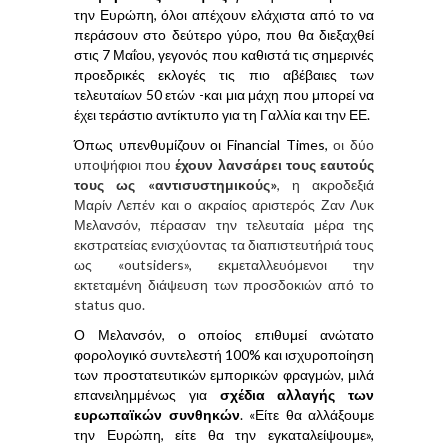
την Ευρώπη, όλοι απέχουν ελάχιστα από το να
περάσουν στο δεύτερο γύρο, που θα διεξαχθεί
στις 7 Μαΐου, γεγονός που καθιστά τις σημερινές
προεδρικές εκλογές τις πιο αβέβαιες των
τελευταίων 50 ετών -και μια μάχη που μπορεί να
έχει τεράστιο αντίκτυπο για τη Γαλλία και την ΕΕ.
Όπως υπενθυμίζουν οι Financial Times,
οι δύο
υποψήφιοι που
έχουν λανσάρει τους εαυτούς
τους ως «αντισυστημικούς»
, η ακροδεξιά
Μαρίν Λεπέν και ο ακραίος αριστερός Ζαν Λυκ
Μελανσόν, πέρασαν την τελευταία μέρα της
εκστρατείας ενισχύοντας τα διαπιστευτήριά τους
ως «outsiders», εκμεταλλευόμενοι την
εκτεταμένη διάψευση των προσδοκιών από το
status quo.
Ο Μελανσόν, ο οποίος επιθυμεί ανώτατο
φορολογικό συντελεστή 100% και ισχυροποίηση
των προστατευτικών εμπορικών φραγμών, μιλά
επανειλημμένως για
σχέδια αλλαγής των
ευρωπαϊκών συνθηκών
. «Είτε θα αλλάξουμε
την Ευρώπη, είτε θα την εγκαταλείψουμε»,