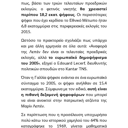
πως, βάσει των τριών τελευταίων προεδρικών
εκλογών, ο φετινός νικητής
θα χρειαστεί
περίπου 18,2 εκατ. ψήφους
. Οι περισσότερες
ψήφοι που έχει κερδίσει το Εθνικό Μέτωπο ήταν
6,8 εκατομμύρια στις περιφερειακές εκλογές του
2015.
Ωστόσο το πρακτορείο σχολιάζει πως υπάρχει
και μια άλλη ερμηνεία σε όλα αυτά: «Αναφορά
της Λεπέν δεν είναι οι τελευταίες προεδρικές
εκλογές, αλλά
το ευρωπαϊκό δημοψήφισμα
του 2005
», εξηγεί ο Edouard Lecerf, διευθυντής
πολιτικών σπουδών στο Kantar TNS.
Όταν η Γαλλία ψήφισε ενάντια σε ένα ευρωπαϊκό
σύνταγμα το 2005, οι ψήφοι ανήλθαν σε 15,4
εκατομμύρια. Σύμφωνα με τον ειδικό,
αυτή είναι
η πιθανή δεξαμενή ψηφοφόρων
που μπορεί
να είναι ανοικτοί στην πατριωτική ατζέντα της
Μαρίν Λεπέν.
Σε περίπτωση που η προσέλευση υποχωρήσει
πολύ κάτω του ιστορικού χαμηλού του 64% που
καταγράφηκε το 1969, γίνεται μαθηματικά