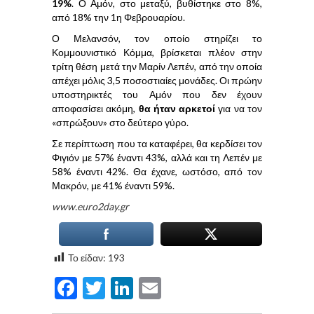
19%
. Ο Αμόν, στο μεταξύ, βυθίστηκε στο 8%,
από 18% την 1η Φεβρουαρίου.
Ο Μελανσόν, τον οποίο στηρίζει το
Κομμουνιστικό Κόμμα, βρίσκεται πλέον στην
τρίτη θέση μετά την Μαρίν Λεπέν, από την οποία
απέχει μόλις 3,5 ποσοστιαίες μονάδες. Οι πρώην
υποστηρικτές του Αμόν που δεν έχουν
αποφασίσει ακόμη,
θα ήταν αρκετοί
για να τον
«σπρώξουν» στο δεύτερο γύρο.
Σε περίπτωση που τα καταφέρει, θα κερδίσει τον
Φιγιόν με 57% έναντι 43%, αλλά και τη Λεπέν με
58% έναντι 42%. Θα έχανε, ωστόσο, από τον
Μακρόν, με 41% έναντι 59%.
www.euro2day.gr
Το είδαν:
193
Facebook
Twitter
LinkedIn
Email