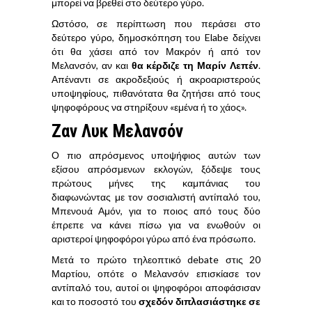
μπορεί να βρεθεί στο δεύτερο γύρο.
Ωστόσο, σε περίπτωση που περάσει στο
δεύτερο γύρο, δημοσκόπηση του Elabe δείχνει
ότι θα χάσει από τον Μακρόν ή από τον
Μελανσόν, αν και
θα κέρδιζε τη Μαρίν Λεπέν
.
Απέναντι σε ακροδεξιούς ή ακροαριστερούς
υποψηφίους, πιθανότατα θα ζητήσει από τους
ψηφοφόρους να στηρίξουν «εμένα ή το χάος».
Ζαν Λυκ Μελανσόν
Ο πιο απρόσμενος υποψήφιος αυτών των
εξίσου απρόσμενων εκλογών, ξόδεψε τους
πρώτους μήνες της καμπάνιας του
διαφωνώντας με τον σοσιαλιστή αντίπαλό του,
Μπενουά Αμόν, για το ποιος από τους δύο
έπρεπε να κάνει πίσω για να ενωθούν οι
αριστεροί ψηφοφόροι γύρω από ένα πρόσωπο.
Μετά το πρώτο τηλεοπτικό debate στις 20
Μαρτίου, οπότε ο Μελανσόν επισκίασε τον
αντίπαλό του, αυτοί οι ψηφοφόροι αποφάσισαν
και το ποσοστό του
σχεδόν διπλασιάστηκε σε